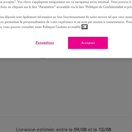
ns accepter". Vos choix s'appliquent uniquement sur ce navigateur et/ou terminal. Vous pouvez 
hoix en cliquant sur le lien “Paramétrer” accessible via le lien "Politique de Confidentialité et pro
Modèle :
GOURMET GOLD Mousselines 96x
ies déposés sont également nécessaires au bon fonctionnement de notre service tel que ceux mesu
 ou permettant la personnalisation de votre expérience et ne sont pas soumis à consentement. Pour
1
Ajouter au panier
es, vous pouvez consulter notre Politique Cookies accessible
ICI
Vendu par
PURINA
Paramétrer
Accepter
Partager cet article
Livraison estimée: entre le
09/08
et le
12/08