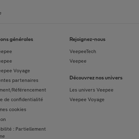
e
ions générales
Rejoignez-nous
eepee
VeepeeTech
eepee
Veepee
epee Voyage
Découvrez nos univers
ntes partenaires
ment/Référencement
Les univers Veepee
ue de confidentialité
Veepee Voyage
mes cookies
ion
bilité : Partiellement
me