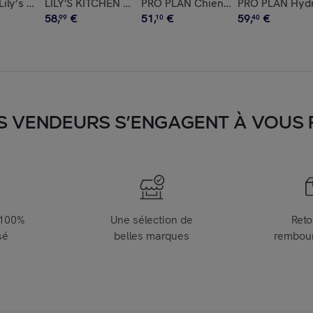
ition Poulet 3KG
 au poulet 60g - Lot de 10
 Lily’s Kitchen Friandises pour chiens Bouchées de dinde de No
LILY'S KITCHEN Chien Countryside Casserole Poulet 
PRO PLAN Chien All Sizes Adult Lig
PRO PLAN Hydr
58
,
€
51
,
€
59
,
€
99
10
40
S VENDEURS S’ENGAGENT À VOUS FA
 100%
Une sélection de
Reto
sé
belles marques
rembou