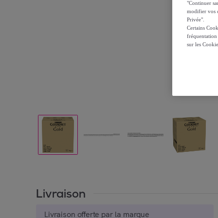
"Continuer sa
modifier vos c
Privée".
Certains Cook
fréquentation
sur les Cooki
Livraison
Livraison offerte par la marque