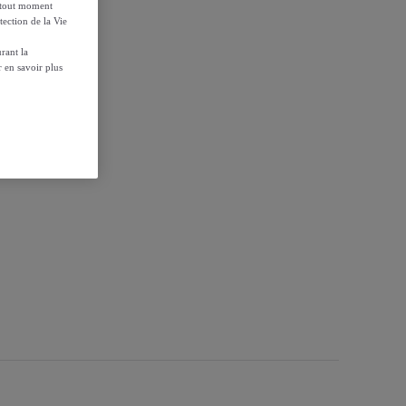
à tout moment
tection de la Vie
85g
rant la
 en savoir plus