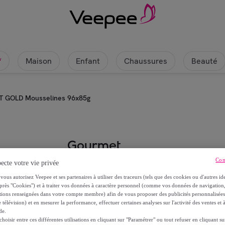
Maison
Enfant
Chaussures
Beauté
w
 GOLD Mousselines 96x85g
Gourmet
Con
ecte votre vie privée
GOURMET GOLD Mousselines 96
vous autorisez Veepee et ses partenaires à utiliser des traceurs (tels que des cookies ou d'autres ide
près "Cookies") et à traiter vos données à caractère personnel (comme vos données de navigati
49
,
€
50
ations renseignées dans votre compte membre) afin de vous proposer des publicités personnalisé
 télévision) et en mesurer la performance, effectuer certaines analyses sur l'activité des ventes et à
de.
oisir entre ces différentes utilisations en cliquant sur "Paramétrer" ou tout refuser en cliquant s