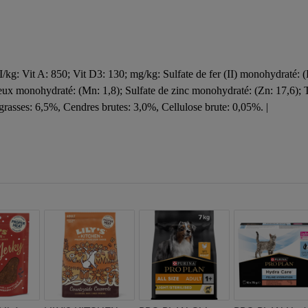
g: Vit A: 850; Vit D3: 130; mg/kg: Sulfate de fer (II) monohydraté: (Fe
neux monohydraté: (Mn: 1,8); Sulfate de zinc monohydraté: (Zn: 17,6); 
rasses: 6,5%, Cendres brutes: 3,0%, Cellulose brute: 0,05%. |