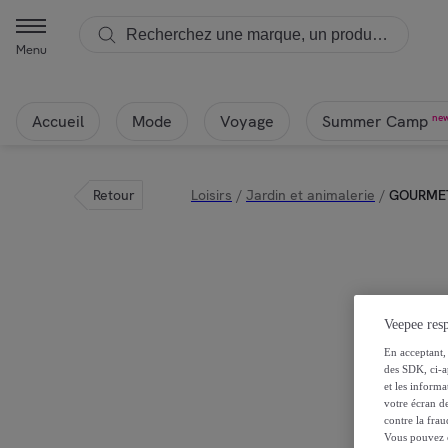
Menu
Accueil
Mode
Voyage
ne
Summer Camp
Retour
Loisirs
/
Jardin et animalerie
/
GOURMET
Veepee resp
En acceptant, 
des SDK, ci-a
et les inform
votre écran de
contre la frau
Vous pouvez ch