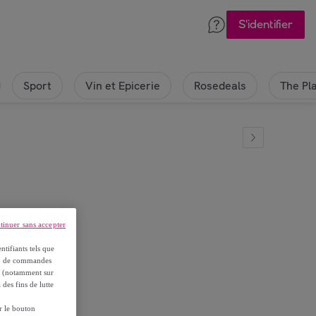
S'identifier
Sport
Vin et Epicerie
Rosedeals
The Pl
tinuer sans accepter
x85g
ntifiants tels que
on, de commandes
es (notamment sur
 des fins de lutte
ur le bouton