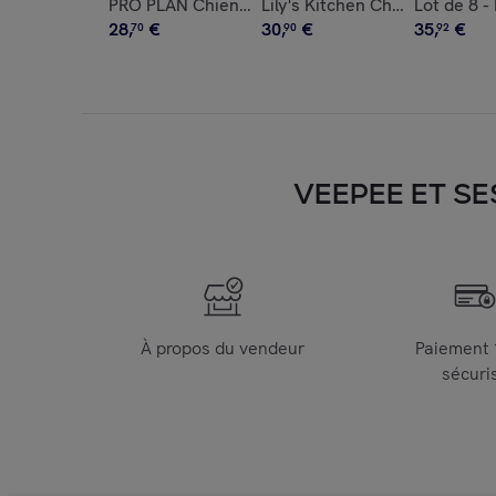
PRO PLAN Chien Small&Mini Adult Everyday Nutr
Lily's Kitchen Chat Friandises
Lot de 8 -
28
,
€
30
,
€
35
,
€
70
90
92
VEEPEE ET SE
À propos du vendeur
Paiement
sécuri