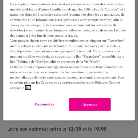
-
12
%
En acceptant, vous autorisez Veepee et ses partenaires à utiliser des traceurs (tels
que des cookies ou d'autres identifiants tels que des SDK, ci-après "Cookies") et à
traiter vos données à caractère personnel (comme vos données de navigation, de
Reprise possible de votre ancien produit
,
commandes et les informations renseignées dans votre compte membre) afin de
vous proposer des publicités personnalisées (notamment sur votre écran de
télévision) et en mesurer la performance, effectuer certaines analyses sur l'activité
voir les conditions.
des ventes et à des fins de lutte contre la fraude.
Vous pouvez choisir entre ces différentes utilisations en cliquant sur "Paramétrer"
ou tout refuser en cliquant sur le bouton "Continuer sans accepter". Vos choix
Vendu par
Trigano Jardin
s'appliquent uniquement sur ce navigateur et/ou terminal. Vous pouvez à tout
moment modifier vos choix en cliquant sur le lien “Paramétrer” accessible via le
lien "Politique de Confidentialité et protection de la Vie Privée".
Bientôt épuisé
Certains Cookies déposés sont également nécessaires au bon fonctionnement de
notre service tel que ceux mesurant la fréquentation ou permettant la
personnalisation de votre expérience et ne sont pas soumis à consentement. Pour
en savoir plus sur les Cookies, vous pouvez consulter notre Politique Cookies
accessible
ICI
Livraison
Paramétrer
Accepter
Livraison offerte par la marque
Livraison estimée: entre le
12/08
et le
15/08