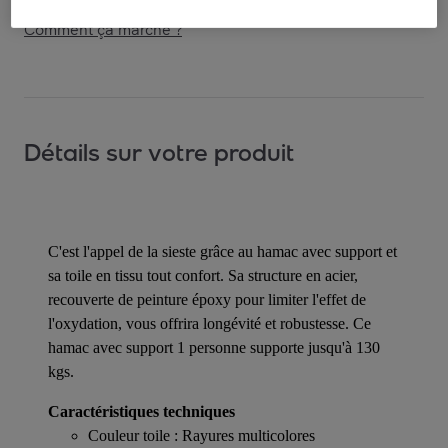
Comment ça marche ?
Détails sur votre produit
C'est l'appel de la sieste grâce au hamac avec support et
sa toile en tissu tout confort. Sa structure en acier,
recouverte de peinture époxy pour limiter l'effet de
l'oxydation, vous offrira longévité et robustesse. Ce
hamac avec support 1 personne supporte jusqu'à 130
kgs.
Caractéristiques techniques
Couleur toile : Rayures multicolores