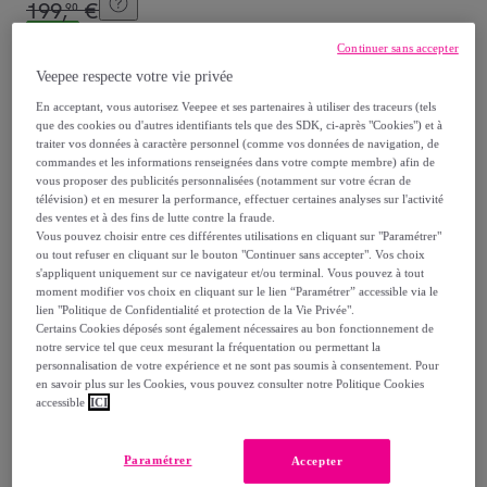
199
,
€
90
-
50
%
Continuer sans accepter
dont
éco-part.
: 1,15 €
Veepee respecte votre vie privée
En acceptant, vous autorisez Veepee et ses partenaires à utiliser des traceurs (tels
Reprise possible de votre ancien produit
,
que des cookies ou d'autres identifiants tels que des SDK, ci-après "Cookies") et à
traiter vos données à caractère personnel (comme vos données de navigation, de
commandes et les informations renseignées dans votre compte membre) afin de
voir les conditions.
vous proposer des publicités personnalisées (notamment sur votre écran de
télévision) et en mesurer la performance, effectuer certaines analyses sur l'activité
des ventes et à des fins de lutte contre la fraude.
Vendu par
kocoon
Vous pouvez choisir entre ces différentes utilisations en cliquant sur "Paramétrer"
ou tout refuser en cliquant sur le bouton "Continuer sans accepter". Vos choix
s'appliquent uniquement sur ce navigateur et/ou terminal. Vous pouvez à tout
moment modifier vos choix en cliquant sur le lien “Paramétrer” accessible via le
lien "Politique de Confidentialité et protection de la Vie Privée".
Certains Cookies déposés sont également nécessaires au bon fonctionnement de
notre service tel que ceux mesurant la fréquentation ou permettant la
Livraison
personnalisation de votre expérience et ne sont pas soumis à consentement. Pour
en savoir plus sur les Cookies, vous pouvez consulter notre Politique Cookies
Livraison offerte par la marque
accessible
ICI
Livraison estimée: entre le
18/08
et le
21/08
Paramétrer
Accepter