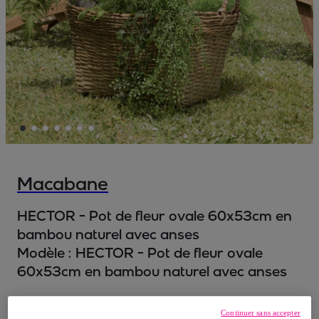
Macabane
HECTOR - Pot de fleur ovale 60x53cm en
bambou naturel avec anses
Modèle :
HECTOR - Pot de fleur ovale
60x53cm en bambou naturel avec anses
59
,
€
99
Continuer sans accepter