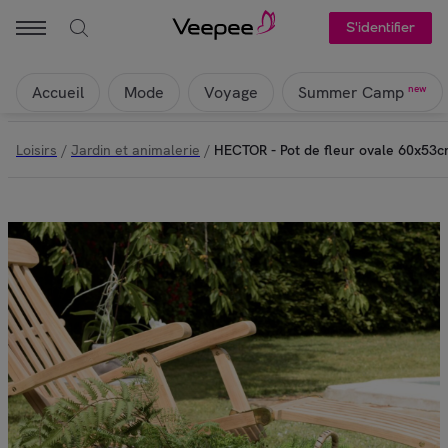
S'identifier
Accueil
Mode
Voyage
new
Summer Camp
Loisirs
/
Jardin et animalerie
/
HECTOR - Pot de fleur ovale 60x53