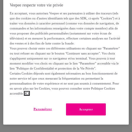
Veepee respecte votre vie privée
84
,
€
99
En acceptant, vous autorisez Veepee et ses partenaires à utiliser des traceurs (tels
-
29
%
que des cookies ou d'autres identifiants tels que des SDK, ci-après "Cookies") et à
traiter vos données à caractère personnel (comme vos données de navigation, de
commandes et les informations renseignées dans votre compte membre) afin de
Reprise possible de votre ancien produit
,
vous proposer des publicités personnalisées (notamment sur votre écran de
télévision) et en mesurer la performance, effectuer certaines analyses sur l'activité
des ventes et à des fins de lutte contre la fraude.
voir les conditions.
Vous pouvez choisir entre ces différentes utilisations en cliquant sur "Paramétrer"
ou tout refuser en cliquant sur le bouton "Continuer sans accepter". Vos choix
s'appliquent uniquement sur ce navigateur et/ou terminal. Vous pouvez à tout
moment modifier vos choix en cliquant sur le lien “Paramétrer” accessible via le
Vendu par
MACABANE
lien "Politique de Confidentialité et protection de la Vie Privée".
Certains Cookies déposés sont également nécessaires au bon fonctionnement de
notre service tel que ceux mesurant la fréquentation ou permettant la
personnalisation de votre expérience et ne sont pas soumis à consentement. Pour
en savoir plus sur les Cookies, vous pouvez consulter notre Politique Cookies
accessible
ICI
Livraison
Livraison à partir de
10,99 €
Paramétrer
Accepter
Livraison estimée: entre le
16/08
et le
19/08