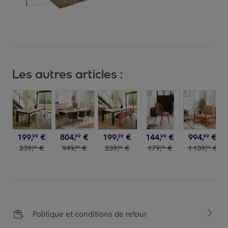
Les autres articles :
199
,
€
804
,
€
199
,
€
144
,
€
994
,
€
99
99
99
99
99
239
,
€
949
,
€
239
,
€
179
,
€
1
139
,
€
99
99
99
99
99
Politique et conditions de retour