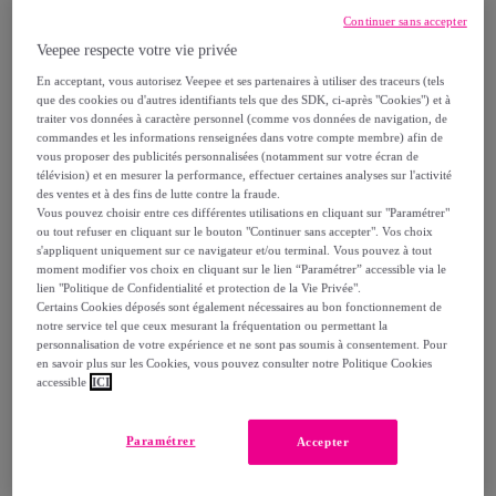
Continuer sans accepter
99
,
€
99
Veepee respecte votre vie privée
-
25
%
En acceptant, vous autorisez Veepee et ses partenaires à utiliser des traceurs (tels
que des cookies ou d'autres identifiants tels que des SDK, ci-après "Cookies") et à
Reprise possible de votre ancien produit
traiter vos données à caractère personnel (comme vos données de navigation, de
,
commandes et les informations renseignées dans votre compte membre) afin de
vous proposer des publicités personnalisées (notamment sur votre écran de
télévision) et en mesurer la performance, effectuer certaines analyses sur l'activité
voir les conditions.
des ventes et à des fins de lutte contre la fraude.
Vous pouvez choisir entre ces différentes utilisations en cliquant sur "Paramétrer"
ou tout refuser en cliquant sur le bouton "Continuer sans accepter". Vos choix
Vendu par
MACABANE
s'appliquent uniquement sur ce navigateur et/ou terminal. Vous pouvez à tout
moment modifier vos choix en cliquant sur le lien “Paramétrer” accessible via le
lien "Politique de Confidentialité et protection de la Vie Privée".
Certains Cookies déposés sont également nécessaires au bon fonctionnement de
notre service tel que ceux mesurant la fréquentation ou permettant la
personnalisation de votre expérience et ne sont pas soumis à consentement. Pour
Livraison
en savoir plus sur les Cookies, vous pouvez consulter notre Politique Cookies
accessible
ICI
Livraison à partir de
10,99 €
Paramétrer
Accepter
Livraison estimée: entre le
14/08
et le
17/08