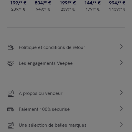
199
,
€
804
,
€
199
,
€
144
,
€
994
,
€
99
99
99
99
99
239
,
€
949
,
€
239
,
€
179
,
€
1
139
,
€
99
99
99
99
99
Politique et conditions de retour
Les engagements Veepee
À propos du vendeur
Paiement 100% sécurisé
Une sélection de belles marques