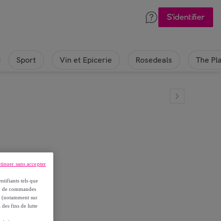
S'identifier
Sport
Vin et Epicerie
Rosedeals
The Pl
tinuer sans accepter
ntifiants tels que
on, de commandes
es (notamment sur
 des fins de lutte