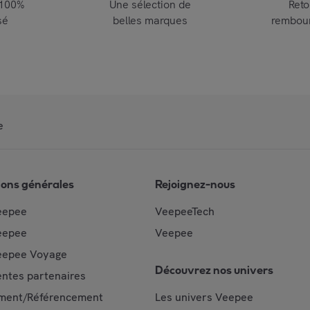
 100%
Une sélection de
Reto
sé
belles marques
rembou
e
ions générales
Rejoignez-nous
eepee
VeepeeTech
eepee
Veepee
epee Voyage
Découvrez nos univers
ntes partenaires
ment/Référencement
Les univers Veepee