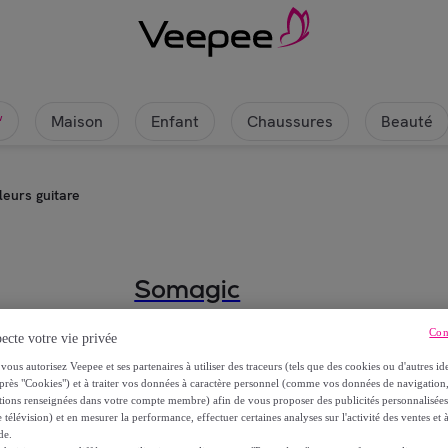
Maison
Enfant
Chaussures
Beauté
w
leurs guitare
Somagic
Lot 2 brûleurs guitare
Con
ecte votre vie privée
vous autorisez Veepee et ses partenaires à utiliser des traceurs (tels que des cookies ou d'autres ide
23
,
€
90
près "Cookies") et à traiter vos données à caractère personnel (comme vos données de navigati
ations renseignées dans votre compte membre) afin de vous proposer des publicités personnalisé
 télévision) et en mesurer la performance, effectuer certaines analyses sur l'activité des ventes et à
de.