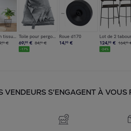
n tissu boucle gris EIRA
Toile pour pergola murale 3 × 4m FRÉJUS grise
Roue d170
Lot de 2 tabou
69
,
€
14
,
€
124
,
€
9
,
€
90
84
,
€
90
90
164
,
90
90
90
-
17
%
-
24
%
S VENDEURS S’ENGAGENT À VOUS FA