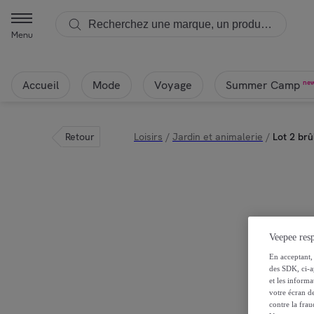
Menu
Accueil
Mode
Voyage
ne
Summer Camp
Retour
Loisirs
/
Jardin et animalerie
/
Lot 2 brû
Veepee resp
En acceptant, 
des SDK, ci-a
et les inform
votre écran de
contre la frau