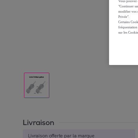
Vous pouvez ch
"Continuer sa
modifier vos c
Privée".
Certains Cook
fréquentation
sur les Cooki
Livraison
Livraison offerte par la marque