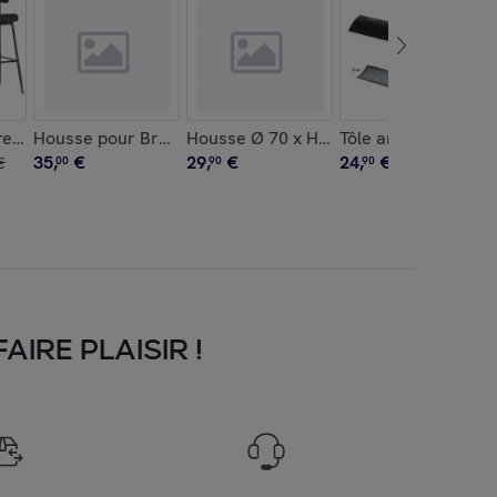
rets de bar en tissu gris THEA
Housse pour Brasero Ø 85cm
Housse Ø 70 x H 80 cm pour barbecue
Tôle arriere
35
,
€
29
,
€
24
,
€
€
00
90
90
IRE PLAISIR !