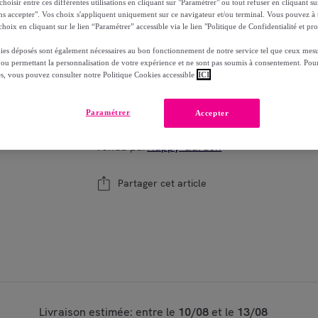
oisir entre ces différentes utilisations en cliquant sur "Paramétrer" ou tout refuser en cliquant s
Reprise possible de votre ancien produit
voi
,
ns accepter". Vos choix s'appliquent uniquement sur ce navigateur et/ou terminal. Vous pouvez 
hoix en cliquant sur le lien “Paramétrer” accessible via le lien "Politique de Confidentialité et pro
ies déposés sont également nécessaires au bon fonctionnement de notre service tel que ceux mesu
 ou permettant la personnalisation de votre expérience et ne sont pas soumis à consentement. Pour
es, vous pouvez consulter notre Politique Cookies accessible
ICI
Modèle :
Lot 2 brûleurs guitare
1
Ajouter au panier
Paramétrer
Accepter
Vendu par
Happy Garden
Partager cet article
Livraison estimée: entre le
10/08
et le
13/08