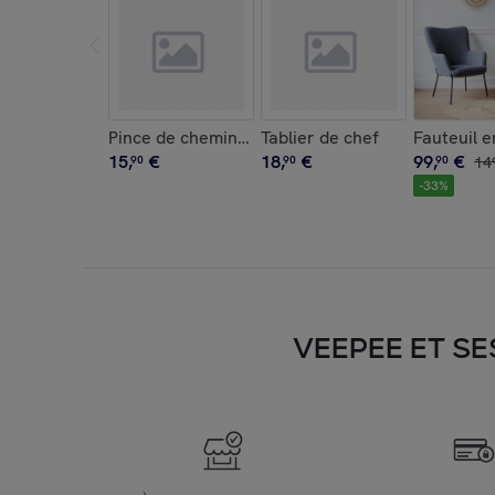
Pince de cheminée en acier peint noir
Tablier de chef
Fauteuil e
15
,
€
18
,
€
99
,
€
90
90
90
14
-
33
%
VEEPEE ET SE