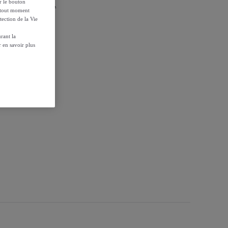
ur le bouton
r les conditions.
à tout moment
tection de la Vie
rant la
 en savoir plus