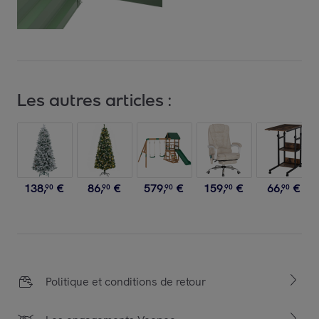
Les autres articles :
138
,
€
86
,
€
579
,
€
159
,
€
66
,
€
90
90
90
90
90
Politique et conditions de retour