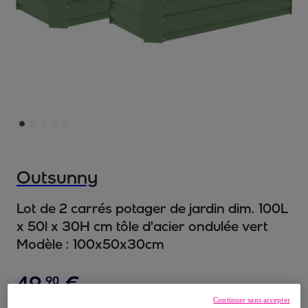
Outsunny
Lot de 2 carrés potager de jardin dim. 100L
x 50l x 30H cm tôle d'acier ondulée vert
Modèle :
100x50x30cm
49
,
€
90
Continuer sans accepter