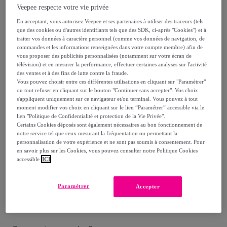
55
,
€
90
Veepee respecte votre vie privée
-
10
%
En acceptant, vous autorisez Veepee et ses partenaires à utiliser des traceurs (tels
que des cookies ou d'autres identifiants tels que des SDK, ci-après "Cookies") et à
traiter vos données à caractère personnel (comme vos données de navigation, de
Reprise possible de votre ancien produit
,
commandes et les informations renseignées dans votre compte membre) afin de
vous proposer des publicités personnalisées (notamment sur votre écran de
télévision) et en mesurer la performance, effectuer certaines analyses sur l'activité
voir les conditions.
des ventes et à des fins de lutte contre la fraude.
Vous pouvez choisir entre ces différentes utilisations en cliquant sur "Paramétrer"
ou tout refuser en cliquant sur le bouton "Continuer sans accepter". Vos choix
Vendu par
Aosom
s'appliquent uniquement sur ce navigateur et/ou terminal. Vous pouvez à tout
moment modifier vos choix en cliquant sur le lien “Paramétrer” accessible via le
lien "Politique de Confidentialité et protection de la Vie Privée".
Certains Cookies déposés sont également nécessaires au bon fonctionnement de
notre service tel que ceux mesurant la fréquentation ou permettant la
personnalisation de votre expérience et ne sont pas soumis à consentement. Pour
Livraison
en savoir plus sur les Cookies, vous pouvez consulter notre Politique Cookies
accessible
ICI
Livraison offerte par la marque
Paramétrer
Accepter
Livraison estimée: entre le
12/08
et le
15/08