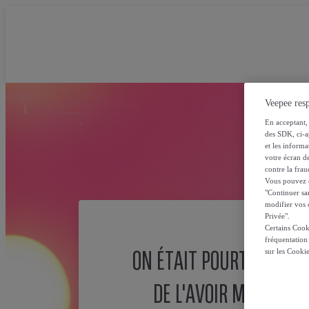
Veepee resp
En acceptant, 
des SDK, ci-a
et les inform
votre écran de
contre la frau
Vous pouvez ch
"Continuer sa
modifier vos c
Privée".
Certains Cook
fréquentation
ON ÉTAIT POURTANT SÛ
sur les Cooki
DE L'AVOIR MISE ICI !