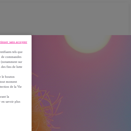
tinuer sans accepter
ntifiants tels que
on, de commandes
es (notamment sur
 des fins de lutte
ur le bouton
à tout moment
tection de la Vie
rant la
 en savoir plus