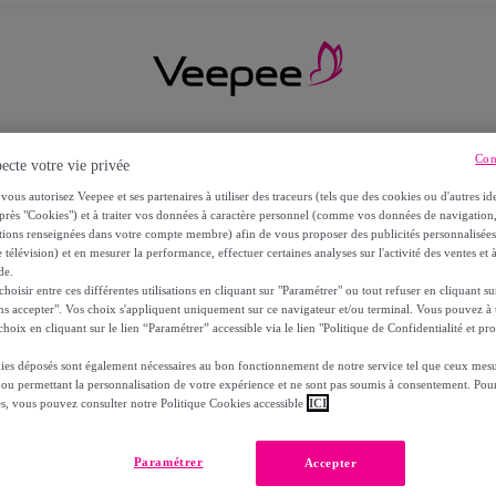
Con
ecte votre vie privée
vous autorisez Veepee et ses partenaires à utiliser des traceurs (tels que des cookies ou d'autres ide
près "Cookies") et à traiter vos données à caractère personnel (comme vos données de navigati
ations renseignées dans votre compte membre) afin de vous proposer des publicités personnalisé
 télévision) et en mesurer la performance, effectuer certaines analyses sur l'activité des ventes et à
de.
oisir entre ces différentes utilisations en cliquant sur "Paramétrer" ou tout refuser en cliquant s
ns accepter". Vos choix s'appliquent uniquement sur ce navigateur et/ou terminal. Vous pouvez 
hoix en cliquant sur le lien “Paramétrer” accessible via le lien "Politique de Confidentialité et pro
ies déposés sont également nécessaires au bon fonctionnement de notre service tel que ceux mesu
 ou permettant la personnalisation de votre expérience et ne sont pas soumis à consentement. Pour
RS
es, vous pouvez consulter notre Politique Cookies accessible
ICI
Paramétrer
Accepter