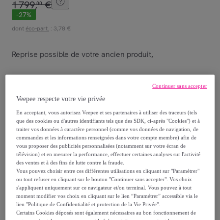
1
799
,
€
00
-
27
%
dont
éco-part.
: 3,78 €
Reprise possible de votre ancien produit
,
voir les conditions.
Continuer sans accepter
Veepee respecte votre vie privée
Vendu par
GROUPE LEBRUN
En acceptant, vous autorisez Veepee et ses partenaires à utiliser des traceurs (tels
que des cookies ou d'autres identifiants tels que des SDK, ci-après "Cookies") et à
traiter vos données à caractère personnel (comme vos données de navigation, de
commandes et les informations renseignées dans votre compte membre) afin de
vous proposer des publicités personnalisées (notamment sur votre écran de
télévision) et en mesurer la performance, effectuer certaines analyses sur l'activité
Livraison
des ventes et à des fins de lutte contre la fraude.
Vous pouvez choisir entre ces différentes utilisations en cliquant sur "Paramétrer"
ou tout refuser en cliquant sur le bouton "Continuer sans accepter". Vos choix
Livraison offerte par la marque
s'appliquent uniquement sur ce navigateur et/ou terminal. Vous pouvez à tout
moment modifier vos choix en cliquant sur le lien “Paramétrer” accessible via le
lien "Politique de Confidentialité et protection de la Vie Privée".
Livraison estimée: entre le
15/08
et le
18/08
Certains Cookies déposés sont également nécessaires au bon fonctionnement de