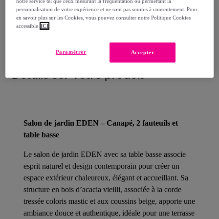
notre service tel que ceux mesurant la fréquentation ou permettant la
personnalisation de votre expérience et ne sont pas soumis à consentement. Pour
Comment ça marche ?
en savoir plus sur les Cookies, vous pouvez consulter notre Politique Cookies
accessible
ICI
Paramétrer
Accepter
Détails sur votre produit
Salon de jardin EDEN – Canapé, 2 fauteuils et
table basse
Le salon de jardin EDEN avec sa table basse associe
esprit naturel et design contemporain pour créer un
espace extérieur chaleureux, élégant et accueillant. Sa
structure en bois d’acacia vieilli, associée à la corde
tressée coloris mastic et aux coussins beige, apporte une
ambiance douce et authentique, idéale pour une terrasse