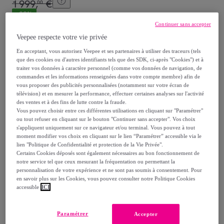
1
999
,
€
00
-
29
%
Continuer sans accepter
dont
éco-part.
: 5,4 €
Veepee respecte votre vie privée
En acceptant, vous autorisez Veepee et ses partenaires à utiliser des traceurs (tels
Reprise possible de votre ancien produit
,
que des cookies ou d'autres identifiants tels que des SDK, ci-après "Cookies") et à
traiter vos données à caractère personnel (comme vos données de navigation, de
commandes et les informations renseignées dans votre compte membre) afin de
voir les conditions.
vous proposer des publicités personnalisées (notamment sur votre écran de
télévision) et en mesurer la performance, effectuer certaines analyses sur l'activité
des ventes et à des fins de lutte contre la fraude.
Vendu par
GROUPE LEBRUN
Vous pouvez choisir entre ces différentes utilisations en cliquant sur "Paramétrer"
ou tout refuser en cliquant sur le bouton "Continuer sans accepter". Vos choix
s'appliquent uniquement sur ce navigateur et/ou terminal. Vous pouvez à tout
moment modifier vos choix en cliquant sur le lien “Paramétrer” accessible via le
lien "Politique de Confidentialité et protection de la Vie Privée".
Certains Cookies déposés sont également nécessaires au bon fonctionnement de
Livraison
notre service tel que ceux mesurant la fréquentation ou permettant la
personnalisation de votre expérience et ne sont pas soumis à consentement. Pour
en savoir plus sur les Cookies, vous pouvez consulter notre Politique Cookies
Livraison offerte par la marque
accessible
ICI
Livraison estimée: entre le
16/08
et le
19/08
Paramétrer
Accepter