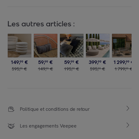
Les autres articles :
149
,
€
59
,
€
59
,
€
399
,
€
1
299
,
€
99
99
99
99
99
595
,
€
149
,
€
195
,
€
595
,
€
1
799
,
€
00
00
00
00
00
Politique et conditions de retour
Les engagements Veepee