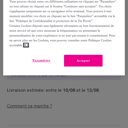
Reprise possible de votre ancien produit
,
Vous pouvez choisir entre ces différentes utilisations en cliquant sur "Paramétrer"
ou tout refuser en cliquant sur le bouton "Continuer sans accepter". Vos choix
s'appliquent uniquement sur ce navigateur et/ou terminal. Vous pouvez à tout
voir les conditions.
moment modifier vos choix en cliquant sur le lien “Paramétrer” accessible via le
lien "Politique de Confidentialité et protection de la Vie Privée".
Certains Cookies déposés sont également nécessaires au bon fonctionnement de
notre service tel que ceux mesurant la fréquentation ou permettant la
Vendu par
Happy Garden
personnalisation de votre expérience et ne sont pas soumis à consentement. Pour
en savoir plus sur les Cookies, vous pouvez consulter notre Politique Cookies
accessible
ICI
Paramétrer
Accepter
Livraison
Livraison offerte par la marque
Livraison estimée: entre le
10/08
et le
13/08
Comment ça marche ?