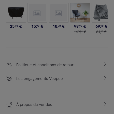
25
,
€
15
,
€
18
,
€
99
,
€
69
,
€
95
90
90
90
90
149
,
€
84
,
€
90
90
Politique et conditions de retour
Les engagements Veepee
À propos du vendeur