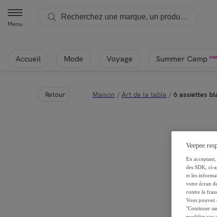
Menu
Accueil
Mode
Voyage
ne
Summer Camp
Retour
Maison
/
Art de la table
/
6 assiettes b
Veepee resp
En acceptant, 
des SDK, ci-a
et les inform
votre écran de
contre la frau
Vous pouvez ch
"Continuer sa
modifier vos c