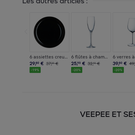
Les autres articles :
6 assiettes creuses à Mezzé 29cm Friend's Time
6 flûtes à champagne 16 cl 
6 verres 
29
,
€
25
,
€
39
,
€
80
37
,
€
90
32
,
€
80
49
,
20
40
-
19
%
-
20
%
-
20
%
VEEPEE ET SE