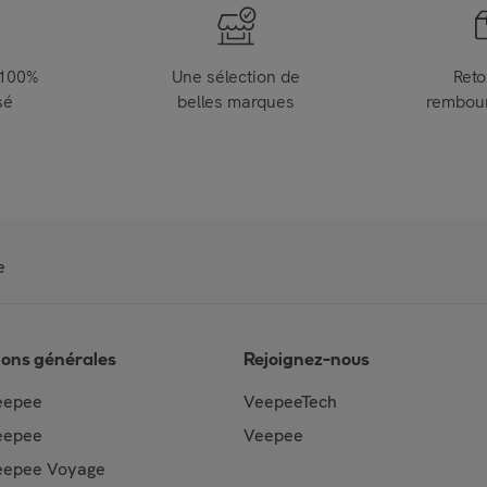
 100%
Une sélection de
Reto
sé
belles marques
rembou
e
ions générales
Rejoignez-nous
eepee
VeepeeTech
eepee
Veepee
epee Voyage