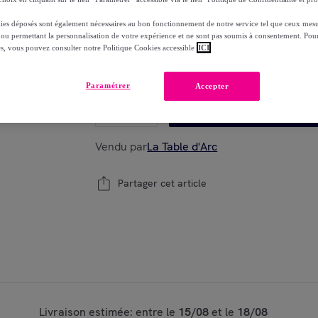
-
20
%
ies déposés sont également nécessaires au bon fonctionnement de notre service tel que ceux mesu
 ou permettant la personnalisation de votre expérience et ne sont pas soumis à consentement. Pour
es, vous pouvez consulter notre Politique Cookies accessible
ICI
Bientôt épuisé
Modèle :
6 assiettes blanches 27 cm Feston 
Paramétrer
Accepter
1
Ajouter au panier
Vendu par
La Table d'Arc
Partager cet article
Livraison estimée: entre le
15/08
et le
18/08