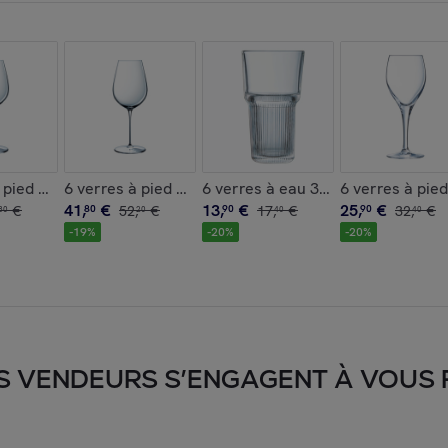
 Noire - Luminarc
Cabernet - Chef&Sommelier
à pied 38 cl Galea - Chef&Sommelier
6 verres à pied 47 cl Galea - Chef&Sommelier
6 verres à eau 31 cl Starline - Arc
6 verres à pie
41
,
€
13
,
€
25
,
€
€
80
52
,
€
90
17
,
€
90
32
,
€
80
20
40
40
-
19
%
-
20
%
-
20
%
S VENDEURS S’ENGAGENT À VOUS FA