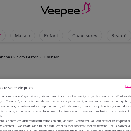
Maison
Enfant
Chaussures
Beauté
w
lanches 27 cm Feston - Luminarc
Luminarc
Con
ecte votre vie privée
vous autorisez Veepee et ses partenaires à utiliser des traceurs (tels que des cookies ou d'autres ide
6 assiettes blanches 27 cm Festo
près "Cookies") et à traiter vos données à caractère personnel (comme vos données de navigati
ations renseignées dans votre compte membre) afin de vous proposer des publicités personnalisé
11
,
€
 télévision) et en mesurer la performance, effectuer certaines analyses sur l'activité des ventes et à
50
de.
oisir entre ces différentes utilisations en cliquant sur "Paramétrer" ou tout refuser en cliquant s
ns accepter". Vos choix s'appliquent uniquement sur ce navigateur et/ou terminal. Vous pouvez 
14
,
€
40
hoix en cliquant sur le lien “Paramétrer” accessible via le lien "Politique de Confidentialité et pro