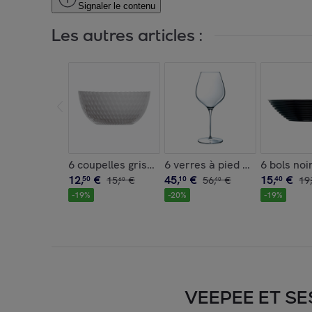
Signaler le contenu
Les autres articles :
6 coupelles grises 13 cm Pampille - Luminarc
6 verres à pied 65 cl Mylla 
6 bols no
12
,
€
45
,
€
15
,
€
50
15
,
€
10
56
,
€
40
19
,
60
40
-
19
%
-
20
%
-
19
%
VEEPEE ET SE