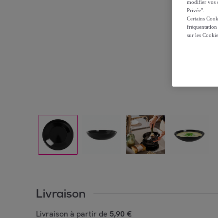
modifier vos c
Privée".
Certains Cook
fréquentation
sur les Cooki
Livraison
Livraison à partir de
5,90 €