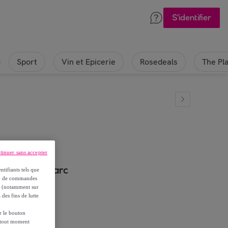
S'identifier
Sport
Vin et Epicerie
Rosedeals
The Pl
tinuer sans accepter
 Apy - Luminarc
ntifiants tels que
on, de commandes
es (notamment sur
 des fins de lutte
ur le bouton
à tout moment