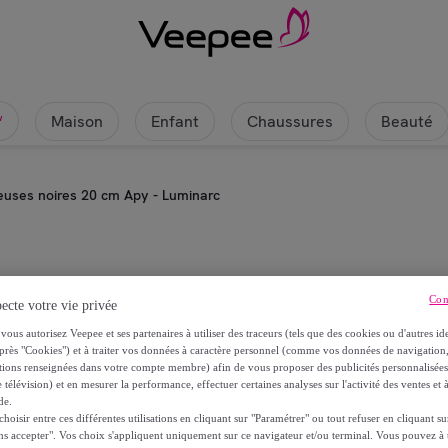
Maison
Enfant
Chaussures
Beauté
w
reuses noires 20 cm Apy - Luminarc
Luminarc
Con
ecte votre vie privée
6 assiettes creuses noires 20 cm
vous autorisez Veepee et ses partenaires à utiliser des traceurs (tels que des cookies ou d'autres ide
près "Cookies") et à traiter vos données à caractère personnel (comme vos données de navigati
ations renseignées dans votre compte membre) afin de vous proposer des publicités personnalisé
10
,
€
10
 télévision) et en mesurer la performance, effectuer certaines analyses sur l'activité des ventes et à
de.
oisir entre ces différentes utilisations en cliquant sur "Paramétrer" ou tout refuser en cliquant s
12
,
€
60
ns accepter". Vos choix s'appliquent uniquement sur ce navigateur et/ou terminal. Vous pouvez 