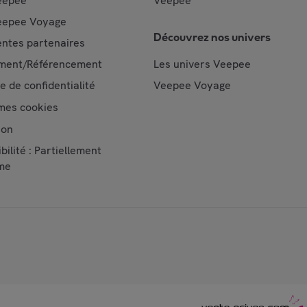
eepee
Veepee
epee Voyage
Découvrez nos univers
ntes partenaires
ment/Référencement
Les univers Veepee
ue de confidentialité
Veepee Voyage
mes cookies
ion
bilité : Partiellement
me