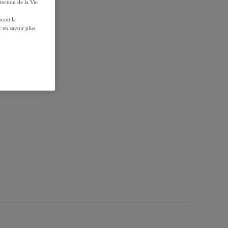
tection de la Vie
rant la
 en savoir plus
py - Luminarc