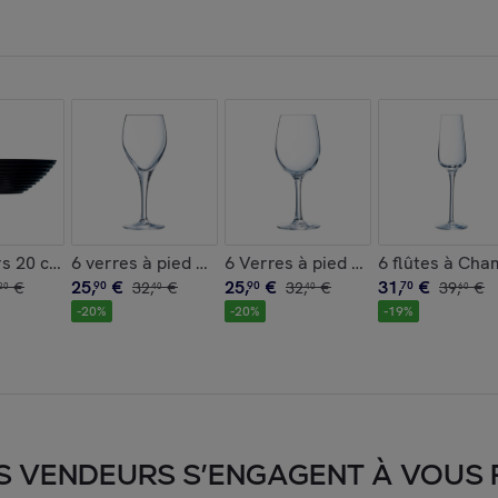
- Chef&Sommelier
irs 20 cm Harena - Luminarc
6 verres à pied 25cl Sensation Exalt - Chef&Sommeli
6 Verres à pied tulipe 25 cl Cab
6 flûtes à Ch
25
,
€
25
,
€
31
,
€
€
90
32
,
€
90
32
,
€
70
39
,
€
20
40
40
60
-
20
%
-
20
%
-
19
%
S VENDEURS S’ENGAGENT À VOUS FA