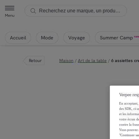
Menu
Accueil
Mode
Voyage
ne
Summer Camp
Retour
Maison
/
Art de la table
/
6 assiettes c
Veepee resp
En acceptant, 
des SDK, ci-a
et les inform
votre écran de
contre la frau
Vous pouvez ch
"Continuer sa