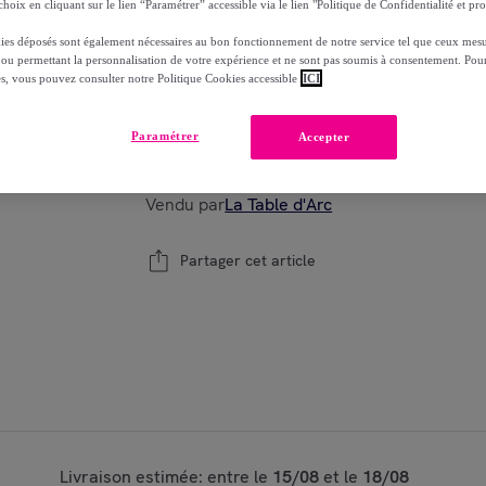
hoix en cliquant sur le lien “Paramétrer” accessible via le lien "Politique de Confidentialité et pro
-
19
%
ies déposés sont également nécessaires au bon fonctionnement de notre service tel que ceux mesu
 ou permettant la personnalisation de votre expérience et ne sont pas soumis à consentement. Pour
es, vous pouvez consulter notre Politique Cookies accessible
ICI
Modèle :
6 assiettes creuses noires 20 cm A
Paramétrer
Accepter
1
Ajouter au panier
Vendu par
La Table d'Arc
Partager cet article
Livraison estimée: entre le
15/08
et le
18/08