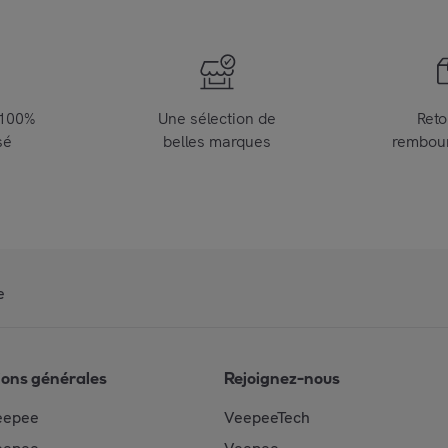
 100%
Une sélection de
Reto
sé
belles marques
rembou
e
ions générales
Rejoignez-nous
eepee
VeepeeTech