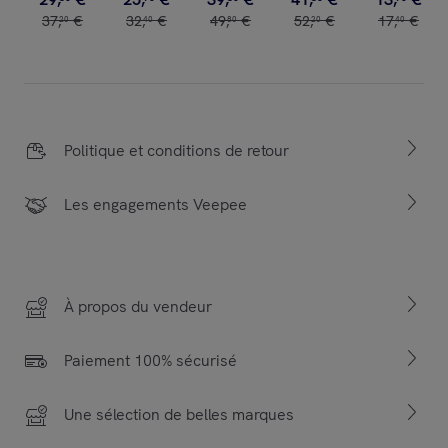
37
,
€
32
,
€
49
,
€
52
,
€
17
,
€
20
40
80
20
40
Politique et conditions de retour
Les engagements Veepee
À propos du vendeur
Paiement 100% sécurisé
Une sélection de belles marques