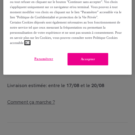
-
19
%
ou tout refuser en cliquant sur le bouton "Continuer sans accepter". Vos choix
s'appliquent uniquement sur ce navigateur et/ou terminal. Vous pouvez à tout
Vendu par
La Table d'Arc
moment modifier vos choix en cliquant sur le lien “Paramétrer” accessible via le
lien "Politique de Confidentialité et protection de la Vie Privée".
Certains Cookies déposés sont également nécessaires au bon fonctionnement de
notre service tel que ceux mesurant la fréquentation ou permettant la
personnalisation de votre expérience et ne sont pas soumis à consentement. Pour
en savoir plus sur les Cookies, vous pouvez consulter notre Politique Cookies
Livraison
accessible
ICI
Livraison à partir de
5,90 €
Paramétrer
Accepter
Offerte par la marque dès 69 € d'achat
Livraison estimée: entre le
17/08
et le
20/08
Comment ça marche ?