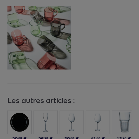
Les autres articles :
29
,
€
25
,
€
39
,
€
41
,
€
13
,
€
80
90
80
80
90