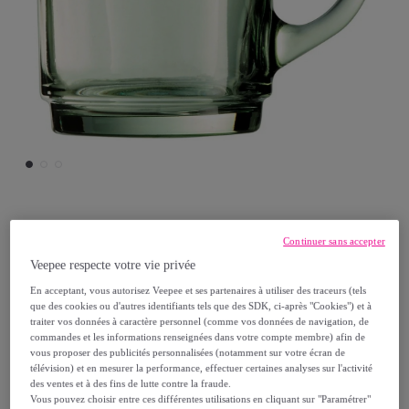
Luminarc
Continuer sans accepter
Veepee respecte votre vie privée
6 mugs 25cl Alba - Luminarc
En acceptant, vous autorisez Veepee et ses partenaires à utiliser des traceurs (tels
Modèle :
6 mugs 25cl Alba - Luminarc
que des cookies ou d'autres identifiants tels que des SDK, ci-après "Cookies") et à
traiter vos données à caractère personnel (comme vos données de navigation, de
commandes et les informations renseignées dans votre compte membre) afin de
17
,
€
30
vous proposer des publicités personnalisées (notamment sur votre écran de
télévision) et en mesurer la performance, effectuer certaines analyses sur l'activité
des ventes et à des fins de lutte contre la fraude.
21
,
€
60
Vous pouvez choisir entre ces différentes utilisations en cliquant sur "Paramétrer"