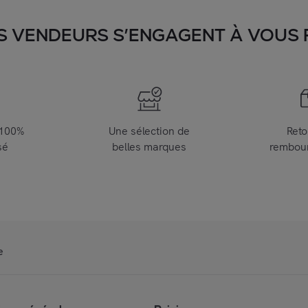
S VENDEURS S’ENGAGENT À VOUS FA
 100%
Une sélection de
Reto
sé
belles marques
rembou
e