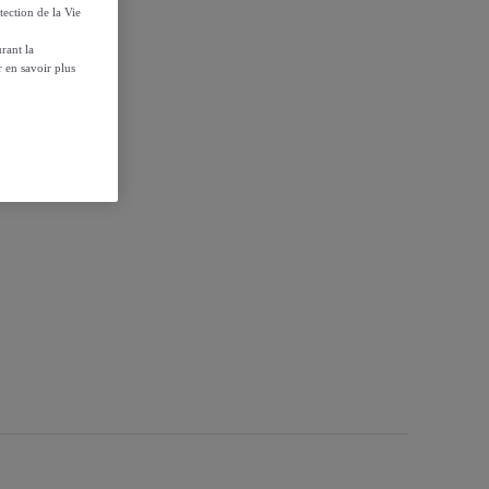
tection de la Vie
rant la
 en savoir plus
oc