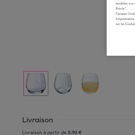
modifier vos c
Privée".
Certains Cook
fréquentation
sur les Cooki
Livraison
Livraison à partir de
5,90 €