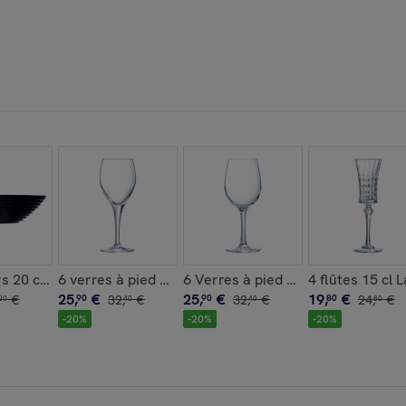
- Chef&Sommelier
irs 20 cm Harena - Luminarc
6 verres à pied 25cl Sensation Exalt - Chef&Sommeli
6 Verres à pied tulipe 25 cl Cab
4 flûtes 15 cl 
25
,
€
25
,
€
19
,
€
€
90
32
,
€
90
32
,
€
80
24
,
€
20
40
40
80
-
20
%
-
20
%
-
20
%