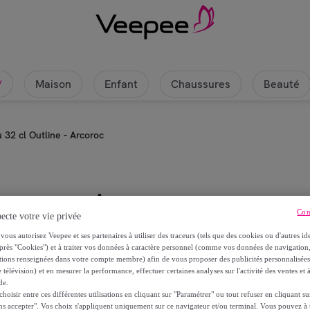
Maison
Enfant
Chaussures
Beauté
w
 32 cl Outline - Arcoroc
Arcoroc
Con
ecte votre vie privée
6 verres à eau 32 cl Outline - Arc
vous autorisez Veepee et ses partenaires à utiliser des traceurs (tels que des cookies ou d'autres ide
près "Cookies") et à traiter vos données à caractère personnel (comme vos données de navigati
ations renseignées dans votre compte membre) afin de vous proposer des publicités personnalisé
15
,
€
40
 télévision) et en mesurer la performance, effectuer certaines analyses sur l'activité des ventes et à
de.
oisir entre ces différentes utilisations en cliquant sur "Paramétrer" ou tout refuser en cliquant s
19
,
€
20
ns accepter". Vos choix s'appliquent uniquement sur ce navigateur et/ou terminal. Vous pouvez 