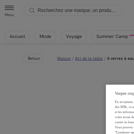
Menu
Accueil
Mode
Voyage
ne
Summer Camp
Retour
Maison
/
Art de la table
/
6 verres à eau
Veepee resp
En acceptant, 
des SDK, ci-a
et les inform
votre écran de
contre la frau
Vous pouvez ch
"Continuer sa