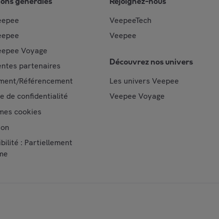
ions générales
Rejoignez-nous
eepee
VeepeeTech
eepee
Veepee
epee Voyage
Découvrez nos univers
ntes partenaires
ment/Référencement
Les univers Veepee
ue de confidentialité
Veepee Voyage
mes cookies
ion
bilité : Partiellement
me