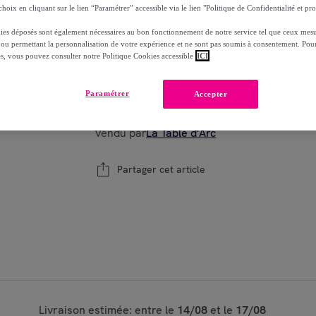
-
19
%
hoix en cliquant sur le lien “Paramétrer” accessible via le lien "Politique de Confidentialité et pro
ies déposés sont également nécessaires au bon fonctionnement de notre service tel que ceux mesu
 ou permettant la personnalisation de votre expérience et ne sont pas soumis à consentement. Pour
es, vous pouvez consulter notre Politique Cookies accessible
ICI
Modèle :
6 verres à eau 32 cl Outline - Arcor
Paramétrer
Accepter
1
Ajouter au panier
Vendu par
La Table d'Arc
Partager cet article
Livraison estimée: entre le
14/08
et le
17/08