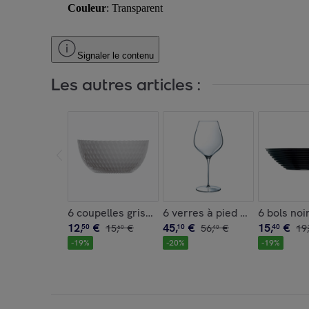
Couleur
: Transparent
Signaler le contenu
Les autres articles :
6 coupelles grises 13 cm Pampille - Luminarc
6 verres à pied 65 cl Mylla 
6 bols no
12
,
€
45
,
€
15
,
€
50
15
,
€
10
56
,
€
40
19
,
60
40
-
19
%
-
20
%
-
19
%