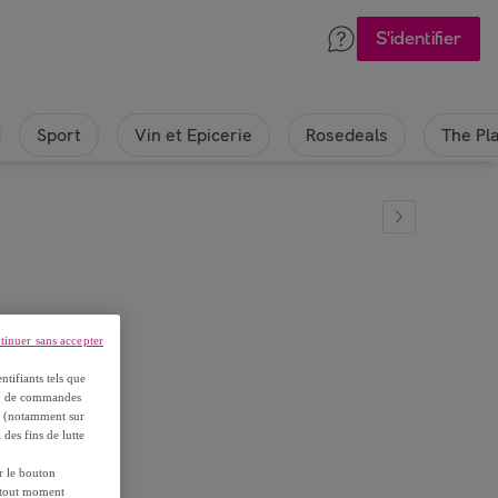
S'identifier
Sport
Vin et Epicerie
Rosedeals
The Pl
tinuer sans accepter
oroc
ntifiants tels que
on, de commandes
es (notamment sur
 des fins de lutte
ur le bouton
à tout moment