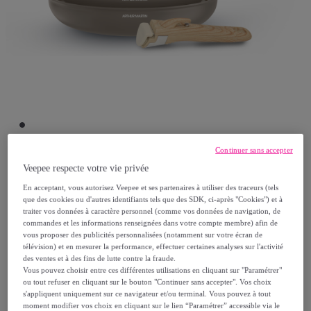
Continuer sans accepter
Veepee respecte votre vie privée
Arthur Martin
En acceptant, vous autorisez Veepee et ses partenaires à utiliser des traceurs (tels
que des cookies ou d'autres identifiants tels que des SDK, ci-après "Cookies") et à
Batterie 5 pièces gris mat
traiter vos données à caractère personnel (comme vos données de navigation, de
Modèle :
Batterie 5 pièces gris mat
commandes et les informations renseignées dans votre compte membre) afin de
vous proposer des publicités personnalisées (notamment sur votre écran de
télévision) et en mesurer la performance, effectuer certaines analyses sur l'activité
59
,
€
des ventes et à des fins de lutte contre la fraude.
99
Vous pouvez choisir entre ces différentes utilisations en cliquant sur "Paramétrer"
ou tout refuser en cliquant sur le bouton "Continuer sans accepter". Vos choix
119
,
€
s'appliquent uniquement sur ce navigateur et/ou terminal. Vous pouvez à tout
99
moment modifier vos choix en cliquant sur le lien “Paramétrer” accessible via le