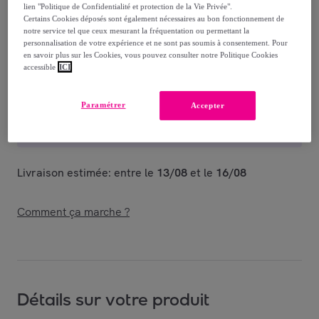
-
50
%
lien "Politique de Confidentialité et protection de la Vie Privée".
Certains Cookies déposés sont également nécessaires au bon fonctionnement de
Vendu par
TRADISCOUNT
notre service tel que ceux mesurant la fréquentation ou permettant la
personnalisation de votre expérience et ne sont pas soumis à consentement. Pour
en savoir plus sur les Cookies, vous pouvez consulter notre Politique Cookies
accessible
ICI
Livraison
Paramétrer
Accepter
Livraison offerte par la marque
Livraison estimée: entre le
13/08
et le
16/08
Comment ça marche ?
Détails sur votre produit