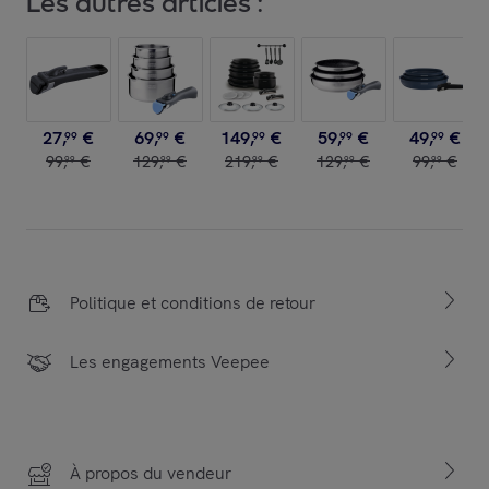
Les autres articles :
27
,
€
69
,
€
149
,
€
59
,
€
49
,
€
99
99
99
99
99
99
,
€
129
,
€
219
,
€
129
,
€
99
,
€
99
99
99
99
99
Politique et conditions de retour
Les engagements Veepee
À propos du vendeur