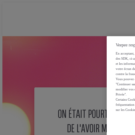
Veepee resp
En acceptant, 
des SDK, ci-a
et les inform
votre écran de
contre la frau
Vous pouvez ch
"Continuer sa
modifier vos c
Privée".
Certains Cook
fréquentation
ON ÉTAIT POURTANT SÛ
sur les Cooki
DE L'AVOIR MISE ICI !