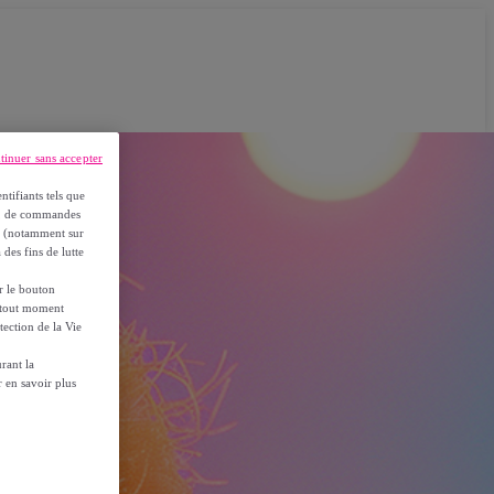
tinuer sans accepter
ntifiants tels que
on, de commandes
es (notamment sur
 des fins de lutte
ur le bouton
à tout moment
tection de la Vie
rant la
 en savoir plus