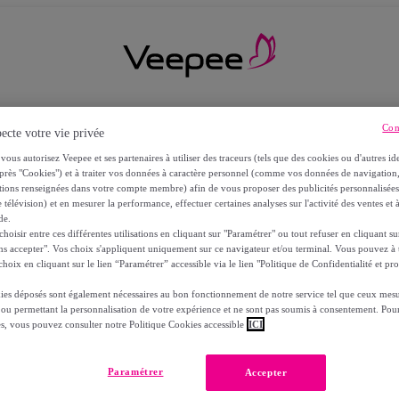
Con
ecte votre vie privée
vous autorisez Veepee et ses partenaires à utiliser des traceurs (tels que des cookies ou d'autres ide
près "Cookies") et à traiter vos données à caractère personnel (comme vos données de navigati
ations renseignées dans votre compte membre) afin de vous proposer des publicités personnalisé
 télévision) et en mesurer la performance, effectuer certaines analyses sur l'activité des ventes et à
de.
oisir entre ces différentes utilisations en cliquant sur "Paramétrer" ou tout refuser en cliquant s
ns accepter". Vos choix s'appliquent uniquement sur ce navigateur et/ou terminal. Vous pouvez 
hoix en cliquant sur le lien “Paramétrer” accessible via le lien "Politique de Confidentialité et pro
ies déposés sont également nécessaires au bon fonctionnement de notre service tel que ceux mesu
 ou permettant la personnalisation de votre expérience et ne sont pas soumis à consentement. Pour
RS
es, vous pouvez consulter notre Politique Cookies accessible
ICI
Paramétrer
Accepter