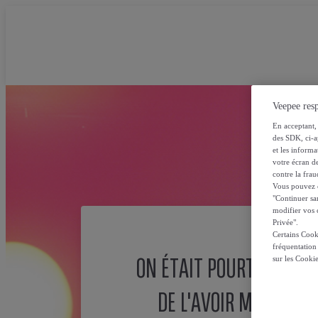
Veepee resp
En acceptant, 
des SDK, ci-a
et les inform
votre écran de
contre la frau
Vous pouvez ch
"Continuer sa
modifier vos c
Privée".
Certains Cook
fréquentation
ON ÉTAIT POURTANT SÛ
sur les Cooki
DE L'AVOIR MISE ICI !