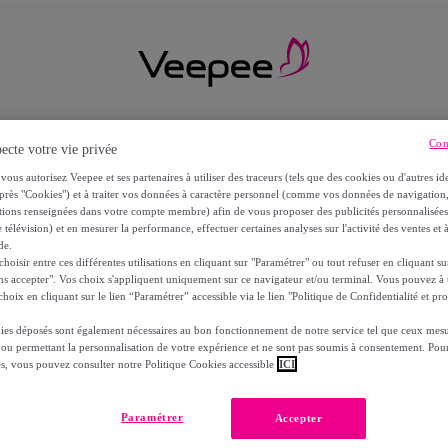
Con
ecte votre vie privée
vous autorisez Veepee et ses partenaires à utiliser des traceurs (tels que des cookies ou d'autres ide
près "Cookies") et à traiter vos données à caractère personnel (comme vos données de navigati
ations renseignées dans votre compte membre) afin de vous proposer des publicités personnalisé
 télévision) et en mesurer la performance, effectuer certaines analyses sur l'activité des ventes et à
de.
oisir entre ces différentes utilisations en cliquant sur "Paramétrer" ou tout refuser en cliquant s
ns accepter". Vos choix s'appliquent uniquement sur ce navigateur et/ou terminal. Vous pouvez 
hoix en cliquant sur le lien “Paramétrer” accessible via le lien "Politique de Confidentialité et pro
ies déposés sont également nécessaires au bon fonctionnement de notre service tel que ceux mesu
 ou permettant la personnalisation de votre expérience et ne sont pas soumis à consentement. Pour
RS
es, vous pouvez consulter notre Politique Cookies accessible
ICI
Paramétrer
Accepter