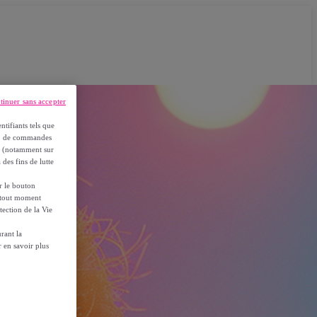
tinuer sans accepter
ntifiants tels que
on, de commandes
es (notamment sur
 des fins de lutte
ur le bouton
à tout moment
tection de la Vie
rant la
 en savoir plus