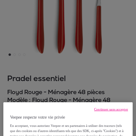
Pradel essentiel
Floyd Rouge - Ménagère 48 pièces
Modèle :
Floyd Rouge - Ménagère 48
pièces
Continuer sans accepter
Veepee respecte votre vie privée
37
,
€
99
En acceptant, vous autorisez Veepee et ses partenaires à utiliser des traceurs (tels
que des cookies ou d'autres identifiants tels que des SDK, ci-après "Cookies") et à
traiter vos données à caractère personnel (comme vos données de navigation, de