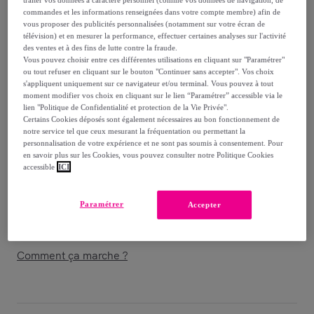
54
,
€
30
commandes et les informations renseignées dans votre compte membre) afin de
-
30
%
vous proposer des publicités personnalisées (notamment sur votre écran de
télévision) et en mesurer la performance, effectuer certaines analyses sur l'activité
Vendu par
Amefa Couzon
des ventes et à des fins de lutte contre la fraude.
Vous pouvez choisir entre ces différentes utilisations en cliquant sur "Paramétrer"
ou tout refuser en cliquant sur le bouton "Continuer sans accepter". Vos choix
s'appliquent uniquement sur ce navigateur et/ou terminal. Vous pouvez à tout
moment modifier vos choix en cliquant sur le lien “Paramétrer” accessible via le
lien "Politique de Confidentialité et protection de la Vie Privée".
Livraison
Certains Cookies déposés sont également nécessaires au bon fonctionnement de
notre service tel que ceux mesurant la fréquentation ou permettant la
personnalisation de votre expérience et ne sont pas soumis à consentement. Pour
Livraison à partir de
4,50 €
en savoir plus sur les Cookies, vous pouvez consulter notre Politique Cookies
accessible
ICI
Offerte par la marque dès 70 € d'achat
Paramétrer
Accepter
Livraison estimée: entre le
12/08
et le
15/08
Comment ça marche ?