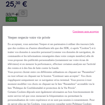
25
,
€
30
33
,
€
99
-
25
%
Vendu par
Fackelmann France
Continuer sans accepter
Veepee respecte votre vie privée
En acceptant, vous autorisez Veepee et ses partenaires à utiliser des traceurs (tels
que des cookies ou d'autres identifiants tels que des SDK, ci-après "Cookies") et à
Livraison
traiter vos données à caractère personnel (comme vos données de navigation, de
commandes et les informations renseignées dans votre compte membre) afin de
vous proposer des publicités personnalisées (notamment sur votre écran de
Livraison offerte par la marque
télévision) et en mesurer la performance, effectuer certaines analyses sur l'activité
des ventes et à des fins de lutte contre la fraude.
Vous pouvez choisir entre ces différentes utilisations en cliquant sur "Paramétrer"
Livraison estimée: entre le
13/08
et le
16/08
ou tout refuser en cliquant sur le bouton "Continuer sans accepter". Vos choix
s'appliquent uniquement sur ce navigateur et/ou terminal. Vous pouvez à tout
moment modifier vos choix en cliquant sur le lien “Paramétrer” accessible via le
Comment ça marche ?
lien "Politique de Confidentialité et protection de la Vie Privée".
Certains Cookies déposés sont également nécessaires au bon fonctionnement de
notre service tel que ceux mesurant la fréquentation ou permettant la
personnalisation de votre expérience et ne sont pas soumis à consentement. Pour
en savoir plus sur les Cookies, vous pouvez consulter notre Politique Cookies