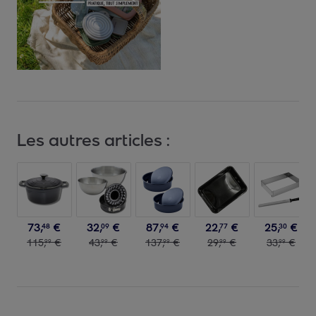
Les autres articles :
73
,
€
32
,
€
87
,
€
22
,
€
25
,
€
48
09
94
77
30
115
,
€
43
,
€
137
,
€
29
,
€
33
,
€
99
99
99
99
99