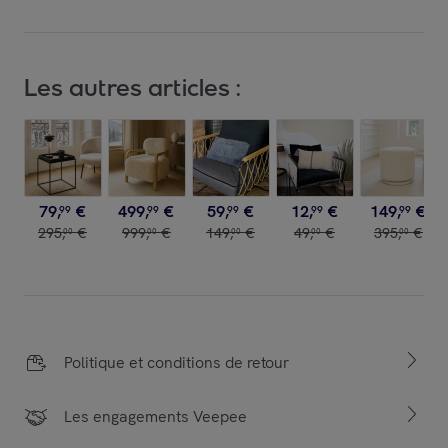
Les autres articles :
79
,
€
499
,
€
59
,
€
12
,
€
149
,
€
99
99
99
99
99
295
,
€
999
,
€
149
,
€
49
,
€
395
,
€
00
00
00
00
00
Politique et conditions de retour
Les engagements Veepee