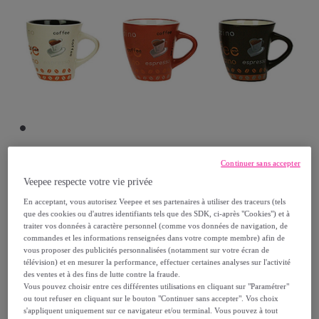
Continuer sans accepter
Novastyl
Veepee respecte votre vie privée
En acceptant, vous autorisez Veepee et ses partenaires à utiliser des traceurs (tels
Lot de 6 tasses en grès 3 couleurs
que des cookies ou d'autres identifiants tels que des SDK, ci-après "Cookies") et à
traiter vos données à caractère personnel (comme vos données de navigation, de
assorties 15cl NOVA
commandes et les informations renseignées dans votre compte membre) afin de
Modèle :
7.5 x 7.5 x 8
vous proposer des publicités personnalisées (notamment sur votre écran de
télévision) et en mesurer la performance, effectuer certaines analyses sur l'activité
des ventes et à des fins de lutte contre la fraude.
27
,
€
96
Vous pouvez choisir entre ces différentes utilisations en cliquant sur "Paramétrer"
ou tout refuser en cliquant sur le bouton "Continuer sans accepter". Vos choix
s'appliquent uniquement sur ce navigateur et/ou terminal. Vous pouvez à tout