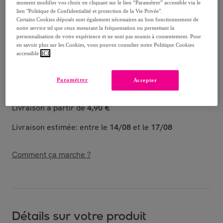
34
,
€
95
moment modifier vos choix en cliquant sur le lien “Paramétrer” accessible via le
lien "Politique de Confidentialité et protection de la Vie Privée".
-
20
%
Certains Cookies déposés sont également nécessaires au bon fonctionnement de
notre service tel que ceux mesurant la fréquentation ou permettant la
Vendu par
GROUPE LEBRUN
personnalisation de votre expérience et ne sont pas soumis à consentement. Pour
en savoir plus sur les Cookies, vous pouvez consulter notre Politique Cookies
accessible
ICI
Paramétrer
Accepter
Livraison
Livraison à partir de
4,90 €
Livraison estimée: entre le
14/08
et le
17/08
Comment ça marche ?
Détails sur votre produit