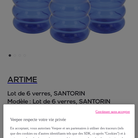
ARTIME
Lot de 6 verres, SANTORIN
Modèle :
Lot de 6 verres, SANTORIN
Continuer sans accepter
32
,
€
49
Veepee respecte votre vie privée
En acceptant, vous autorisez Veepee et ses partenaires à utiliser des traceurs (tels
49
,
€
99
que des cookies ou d'autres identifiants tels que des SDK, ci-après "Cookies") et à