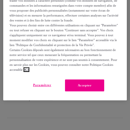
-
35
%
traiter vos données à caractère personnel (comme vos données de navigation, de
commandes et les informations renseignées dans votre compte membre) afin de
vous proposer des publicités personnalisées (notamment sur votre écran de
Vendu par
ARTIME
télévision) et en mesurer la performance, effectuer certaines analyses sur l'activité
des ventes et à des fins de lutte contre la fraude.
Vous pouvez choisir entre ces différentes utilisations en cliquant sur "Paramétrer"
ou tout refuser en cliquant sur le bouton "Continuer sans accepter". Vos choix
s'appliquent uniquement sur ce navigateur et/ou terminal. Vous pouvez à tout
moment modifier vos choix en cliquant sur le lien “Paramétrer” accessible via le
Livraison
lien "Politique de Confidentialité et protection de la Vie Privée".
Certains Cookies déposés sont également nécessaires au bon fonctionnement de
Livraison à partir de
6,95 €
notre service tel que ceux mesurant la fréquentation ou permettant la
personnalisation de votre expérience et ne sont pas soumis à consentement. Pour
en savoir plus sur les Cookies, vous pouvez consulter notre Politique Cookies
Offerte par la marque dès 70,80 € d'achat
accessible
ICI
Livraison estimée: entre le
12/08
et le
15/08
Paramétrer
Accepter
Comment ça marche ?