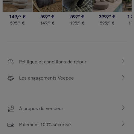
149
,
€
59
,
€
59
,
€
399
,
€
1
2
99
99
99
99
595
,
€
149
,
€
195
,
€
595
,
€
1
7
00
00
00
00
Politique et conditions de retour
Les engagements Veepee
À propos du vendeur
Paiement 100% sécurisé