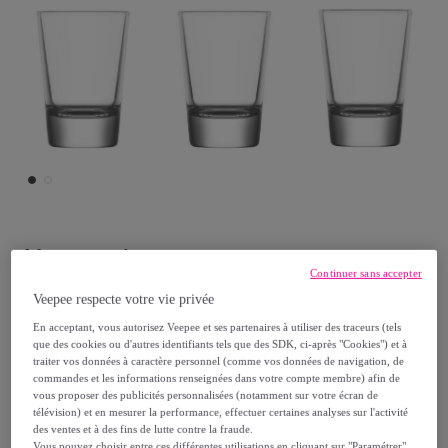
Novastyl
Continuer sans accepter
Lot de 6 verres shooter 8,2cl BOSTON
Veepee respecte votre vie privée
Modèle :
20.6 x 9.7 x 7.5
En acceptant, vous autorisez Veepee et ses partenaires à utiliser des traceurs (tels
que des cookies ou d'autres identifiants tels que des SDK, ci-après "Cookies") et à
traiter vos données à caractère personnel (comme vos données de navigation, de
10
,
€
36
commandes et les informations renseignées dans votre compte membre) afin de
vous proposer des publicités personnalisées (notamment sur votre écran de
télévision) et en mesurer la performance, effectuer certaines analyses sur l'activité
12
,
€
95
des ventes et à des fins de lutte contre la fraude.
Vous pouvez choisir entre ces différentes utilisations en cliquant sur "Paramétrer"