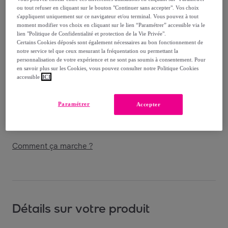
-
20
%
ou tout refuser en cliquant sur le bouton "Continuer sans accepter". Vos choix
s'appliquent uniquement sur ce navigateur et/ou terminal. Vous pouvez à tout
Vendu par
GROUPE LEBRUN
moment modifier vos choix en cliquant sur le lien “Paramétrer” accessible via le
lien "Politique de Confidentialité et protection de la Vie Privée".
Certains Cookies déposés sont également nécessaires au bon fonctionnement de
notre service tel que ceux mesurant la fréquentation ou permettant la
personnalisation de votre expérience et ne sont pas soumis à consentement. Pour
en savoir plus sur les Cookies, vous pouvez consulter notre Politique Cookies
Livraison
accessible
ICI
Livraison à partir de
4,90 €
Paramétrer
Accepter
Livraison estimée: entre le
17/08
et le
20/08
Comment ça marche ?
Détails sur votre produit