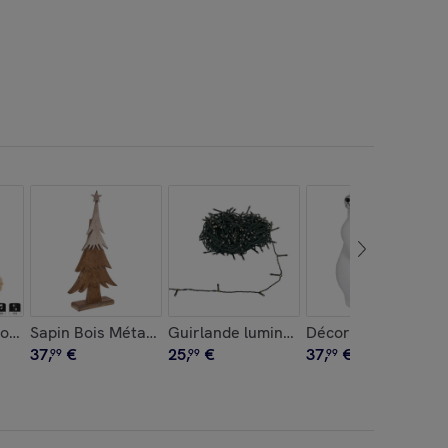
ël Ours qui lit
Sapin Bois Métal Piqué
Guirlande lumineuse extérieure solair
37
,
€
25
,
€
37
,
€
99
99
99