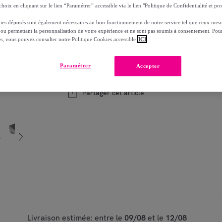
hoix en cliquant sur le lien “Paramétrer” accessible via le lien "Politique de Confidentialité et pro
Modèle :
Mandoline multi découpe à poussoi
ies déposés sont également nécessaires au bon fonctionnement de notre service tel que ceux mesu
 ou permettant la personnalisation de votre expérience et ne sont pas soumis à consentement. Pour
es, vous pouvez consulter notre Politique Cookies accessible
ICI
1
Ajouter au panier
Vendu par
Decoration Brands
Paramétrer
Accepter
Partager cet article
Livraison estimée: entre le
09/08
et le
12/08