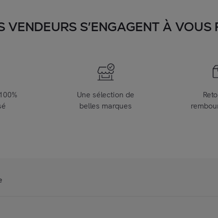
S VENDEURS S’ENGAGENT À VOUS FA
 100%
Une sélection de
Reto
sé
belles marques
rembou
e