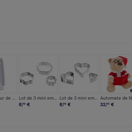
e en métal et bambou
eur de Savon Boreal
Lot de 3 mini emporte pièces
Lot de 3 mini emporte pièces
Automate de No
8
,
€
8
,
€
32
,
€
99
99
99