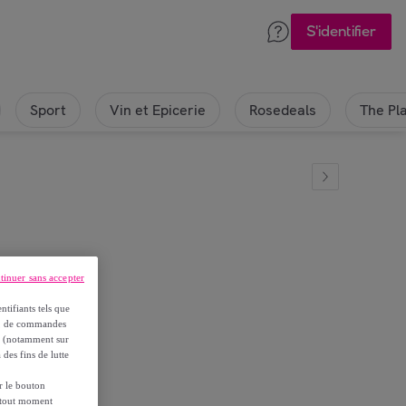
S'identifier
Sport
Vin et Epicerie
Rosedeals
The Pl
tinuer sans accepter
ir
ntifiants tels que
on, de commandes
es (notamment sur
 des fins de lutte
ur le bouton
à tout moment