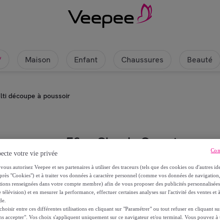
Maison
Enfant
Chaussures
Beauté
w
ti découpe à poussoir
5five Simply Smart
Con
ecte votre vie privée
Mandoline multi découpe à pousso
vous autorisez Veepee et ses partenaires à utiliser des traceurs (tels que des cookies ou d'autres ide
près "Cookies") et à traiter vos données à caractère personnel (comme vos données de navigati
ations renseignées dans votre compte membre) afin de vous proposer des publicités personnalisé
22
,
€
99
 télévision) et en mesurer la performance, effectuer certaines analyses sur l'activité des ventes et à
de.
oisir entre ces différentes utilisations en cliquant sur "Paramétrer" ou tout refuser en cliquant s
ns accepter". Vos choix s'appliquent uniquement sur ce navigateur et/ou terminal. Vous pouvez 