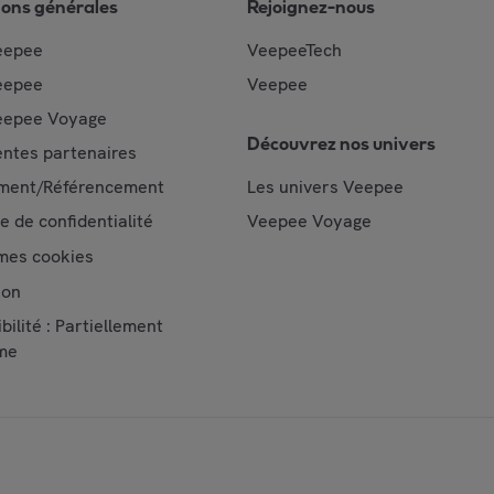
ions générales
Rejoignez-nous
eepee
VeepeeTech
eepee
Veepee
epee Voyage
Découvrez nos univers
ntes partenaires
ment/Référencement
Les univers Veepee
ue de confidentialité
Veepee Voyage
mes cookies
ion
bilité : Partiellement
me