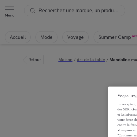
Menu
Accueil
Mode
Voyage
ne
Summer Camp
Retour
Maison
/
Art de la table
/
Mandoline mul
Veepee resp
En acceptant, 
des SDK, ci-a
et les inform
votre écran de
contre la frau
Vous pouvez ch
"Continuer sa