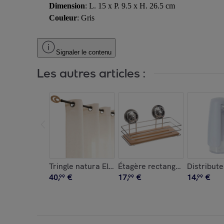
Dimension
: L. 15 x P. 9.5 x H. 26.5 cm
Couleur
: Gris
Signaler le contenu
Les autres articles :
Tringle natura Elli210-380, noir en métal
Étagère rectangulaire chrom
Distribut
40
,
€
17
,
€
14
,
€
99
99
99