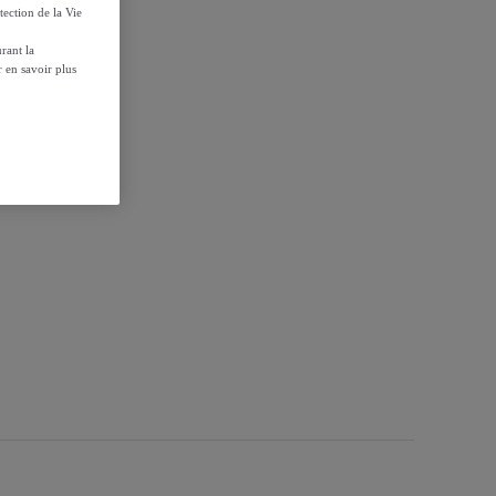
tection de la Vie
r
rant la
 en savoir plus