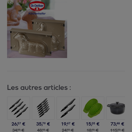
Les autres articles :
26
,
€
35
,
€
19
,
€
15
,
€
73
,
€
57
79
47
05
48
34
,
€
48
,
€
24
,
€
18
,
€
115
,
€
99
99
99
99
99