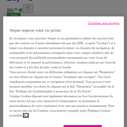
26
,
€
99
-
23
%
Continuer sans accepter
Vendu par
Fackelmann France
Veepee respecte votre vie privée
En acceptant, vous autorisez Veepee et ses partenaires à utiliser des traceurs (tels
que des cookies ou d'autres identifiants tels que des SDK, ci-après "Cookies") et à
traiter vos données à caractère personnel (comme vos données de navigation, de
commandes et les informations renseignées dans votre compte membre) afin de
Livraison
vous proposer des publicités personnalisées (notamment sur votre écran de
télévision) et en mesurer la performance, effectuer certaines analyses sur l'activité
des ventes et à des fins de lutte contre la fraude.
Livraison offerte par la marque
Vous pouvez choisir entre ces différentes utilisations en cliquant sur "Paramétrer"
ou tout refuser en cliquant sur le bouton "Continuer sans accepter". Vos choix
s'appliquent uniquement sur ce navigateur et/ou terminal. Vous pouvez à tout
Livraison estimée: entre le
12/08
et le
15/08
moment modifier vos choix en cliquant sur le lien “Paramétrer” accessible via le
lien "Politique de Confidentialité et protection de la Vie Privée".
Certains Cookies déposés sont également nécessaires au bon fonctionnement de
Comment ça marche ?
notre service tel que ceux mesurant la fréquentation ou permettant la
personnalisation de votre expérience et ne sont pas soumis à consentement. Pour
en savoir plus sur les Cookies, vous pouvez consulter notre Politique Cookies
accessible
ICI