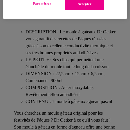
Paramétrer
Accepter
Détails sur votre produit
DESCRIPTION : Le moule à gateaux Dr Oetker
vous garantit des recettes de Pâques réussies
grâce à son excellente conductivité thermique et
ses très bonnes propriétés antiadhésives.
LE PETIT + : Ses clips qui permettent une
étanchéité du moule tout le long de la cuisson.
DIMENSION : 27,5 cm x 15 cm x 6,5 cm ;
Contenance : 900ml
COMPOSITION : Acier inoxydable,
Revêtement téflon antiadhésif
CONTENU : 1 moule à gâteaux agneau pascal
Vous cherchez un moule gâteau original pour les
festivités de Pâques ? Dr Oetker à ce qu'il vous faut !
Son moule à gâteau en forme d'agneau offre une bonne