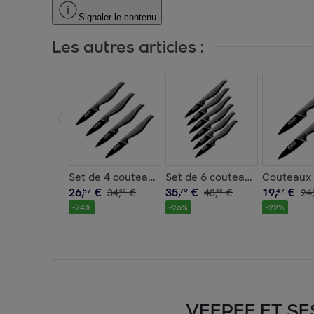
Signaler le contenu
Les autres articles :
Set de 4 couteaux de cuisine 20 cm en acier inox
Set de 6 couteaux à légumes 
Couteaux p
26
,
€
35
,
€
19
,
€
57
34
,
€
79
48
,
€
47
24
,
99
99
-
24
%
-
26
%
-
22
%
VEEPEE ET SE