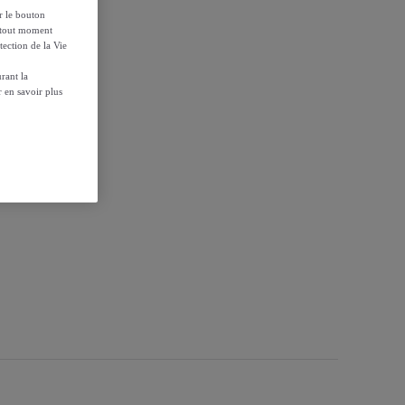
ur le bouton
à tout moment
tection de la Vie
rant la
 Tradition
 en savoir plus