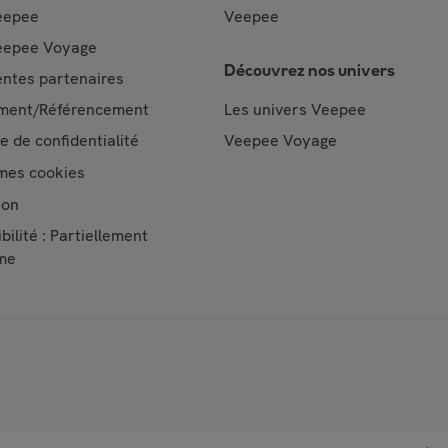
eepee
Veepee
epee Voyage
Découvrez nos univers
ntes partenaires
ment/Référencement
Les univers Veepee
ue de confidentialité
Veepee Voyage
mes cookies
ion
bilité : Partiellement
me