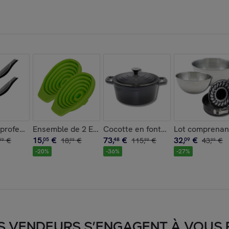
ydable Nirosta Black Edition
en acier inoxydable Nirosta Black Edition
rofessionnels en inox tranchants Set de 2, dimensions 20 x 8 
Ensemble de 2 Entonnoirs pliable diamètre 8,5 cm F
Cocotte en fonte émaillée gris cl
Lot comprenant
15
,
€
73
,
€
32
,
€
€
05
18
,
€
48
115
,
€
09
43
,
€
99
99
99
99
-
20
%
-
36
%
-
27
%
S VENDEURS S’ENGAGENT À VOUS FA