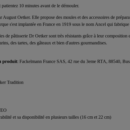
et patientez 10 minutes avant de le démouler.
August Oetker. Elle propose des moules et des accessoires de préparat
marque s'est implantée en France en 1919 sous le nom Ancel qui fabrique a
iles de pâtisserie Dr Oetker sont très résistants grâce à leur compositi
arins, des tartes, des gâteaux et bien d'autres gourmandises.
u produit
: Fackelmann France SAS, 42 rue du 3eme RTA, 88540, Bussa
er Tradition
TEO
ilité et sa disponibilité en plusieurs tailles (16 cm et 22 cm)