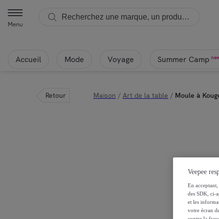
Menu
Accueil
Mode
Voyage
ne
Summer Camp
Retour
Maison
/
Art de la table
/
Moule à Kouge
Veepee resp
En acceptant, 
des SDK, ci-a
et les inform
votre écran de
contre la frau