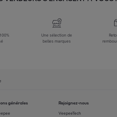
 100%
Une sélection de
Reto
sé
belles marques
rembou
e
ions générales
Rejoignez-nous
eepee
VeepeeTech