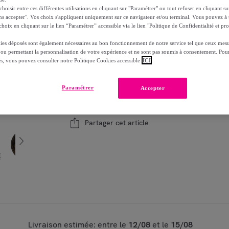
-
23
%
oisir entre ces différentes utilisations en cliquant sur "Paramétrer" ou tout refuser en cliquant s
ns accepter". Vos choix s'appliquent uniquement sur ce navigateur et/ou terminal. Vous pouvez 
hoix en cliquant sur le lien “Paramétrer” accessible via le lien "Politique de Confidentialité et pro
ies déposés sont également nécessaires au bon fonctionnement de notre service tel que ceux mesu
Modèle :
Moule à Kougelhopf 22 cm Dr.Oetker
 ou permettant la personnalisation de votre expérience et ne sont pas soumis à consentement. Pour
es, vous pouvez consulter notre Politique Cookies accessible
ICI
1
Ajouter au panier
Paramétrer
Accepter
Vendu par
Fackelmann France
Partager cet article
Livraison estimée: entre le
12/08
et le
15/08