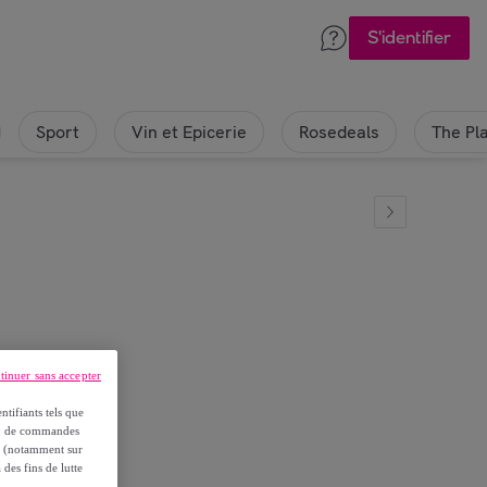
S'identifier
Sport
Vin et Epicerie
Rosedeals
The Pl
er Tradition
tinuer sans accepter
ntifiants tels que
on, de commandes
es (notamment sur
 des fins de lutte