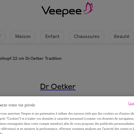
Maison
Enfant
Chaussures
Beauté
w
lhopf 22 cm Dr.Oetker Tradition
Dr Oetker
Moule à Kougelhopf 22 cm Dr.Oetk
Con
ecte votre vie privée
22
,
€
vous autorisez Veepee et ses partenaires à utiliser des traceurs (tels que des cookies ou d'autres ide
06
près "Cookies") et à traiter vos données à caractère personnel (comme vos données de navigati
ations renseignées dans votre compte membre) afin de vous proposer des publicités personnalisé
 télévision) et en mesurer la performance, effectuer certaines analyses sur l'activité des ventes et à
28
,
€
99
de.