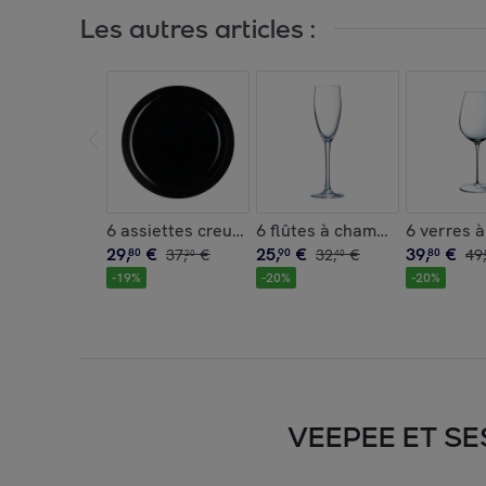
Les autres articles :
6 assiettes creuses à Mezzé 29cm Friend's Time
6 flûtes à champagne 16 cl 
6 verres 
29
,
€
25
,
€
39
,
€
80
37
,
€
90
32
,
€
80
49
,
20
40
-
19
%
-
20
%
-
20
%
VEEPEE ET SE