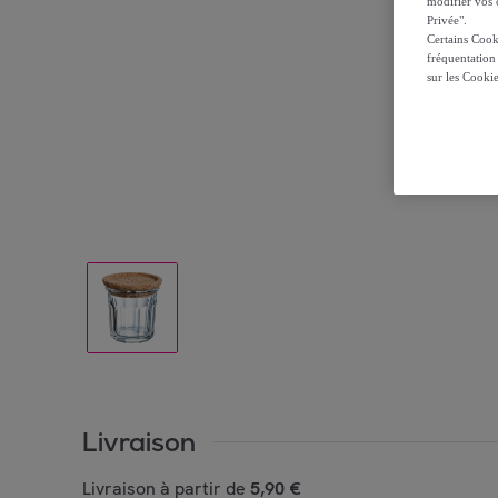
modifier vos c
Privée".
Certains Cook
fréquentation
sur les Cooki
Livraison
Livraison à partir de
5,90 €