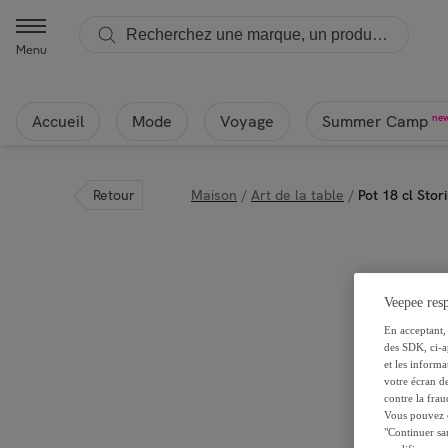
Menu
Accueil
Mode
Voyage
ne
Summer Camp
Retour
Maison
/
Art de la table
/
Pot 18 cl Sto
Veepee resp
En acceptant, 
des SDK, ci-a
et les inform
votre écran de
contre la frau
Vous pouvez ch
"Continuer sa