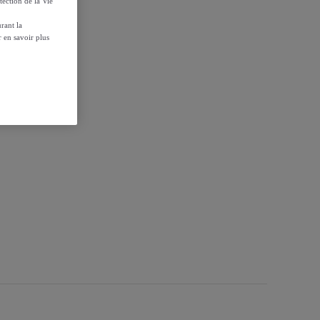
tection de la Vie
rant la
 en savoir plus
rc