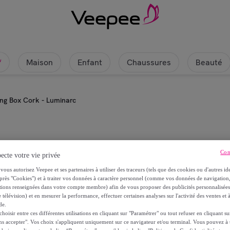
Maison
Enfant
Chaussures
Beauté
w
ring Box Cork - Luminarc
Luminarc
Con
ecte votre vie privée
Pot 18 cl Storing Box Cork - Lumin
vous autorisez Veepee et ses partenaires à utiliser des traceurs (tels que des cookies ou d'autres ide
près "Cookies") et à traiter vos données à caractère personnel (comme vos données de navigati
ations renseignées dans votre compte membre) afin de vous proposer des publicités personnalisé
5
,
€
40
 télévision) et en mesurer la performance, effectuer certaines analyses sur l'activité des ventes et à
de.
oisir entre ces différentes utilisations en cliquant sur "Paramétrer" ou tout refuser en cliquant s
6
,
€
ns accepter". Vos choix s'appliquent uniquement sur ce navigateur et/ou terminal. Vous pouvez 
80