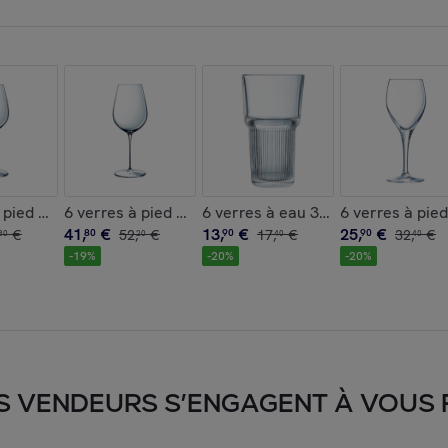
 Noire - Luminarc
Cabernet - Chef&Sommelier
à pied 38 cl Galea - Chef&Sommelier
6 verres à pied 47 cl Galea - Chef&Sommelier
6 verres à eau 31 cl Starline - Arc
6 verres à pie
41
,
€
13
,
€
25
,
€
€
80
52
,
€
90
17
,
€
90
32
,
€
80
20
40
40
-
19
%
-
20
%
-
20
%
S VENDEURS S’ENGAGENT À VOUS FA