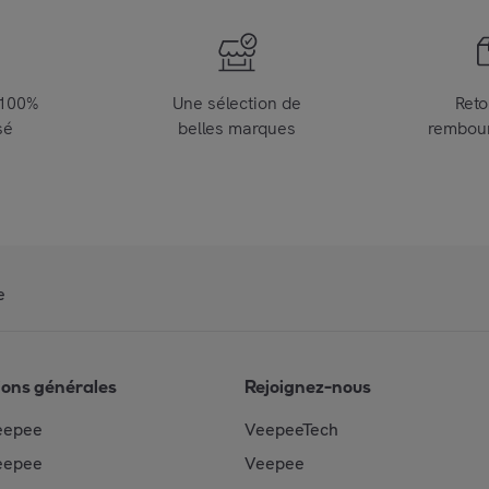
 100%
Une sélection de
Reto
sé
belles marques
rembou
e
ions générales
Rejoignez-nous
eepee
VeepeeTech
eepee
Veepee