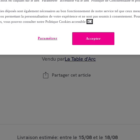
hoix en cliquant sur le lien “Paramétrer” accessible via le lien "Politique de Confidentialité et pro
-
20
%
ies déposés sont également nécessaires au bon fonctionnement de notre service tel que ceux mesu
 ou permettant la personnalisation de votre expérience et ne sont pas soumis à consentement. Pour
es, vous pouvez consulter notre Politique Cookies accessible
ICI
Modèle :
Pot 18 cl Storing Box Cork - Lumina
Paramétrer
Accepter
1
Ajouter au panier
Vendu par
La Table d'Arc
Partager cet article
Livraison estimée: entre le
15/08
et le
18/08