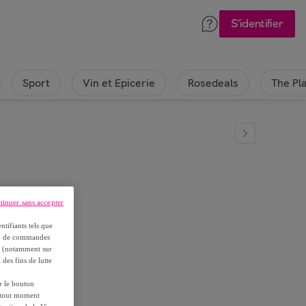
S'identifier
Sport
Vin et Epicerie
Rosedeals
The Pl
tinuer sans accepter
arc
ntifiants tels que
on, de commandes
es (notamment sur
 des fins de lutte
ur le bouton
à tout moment