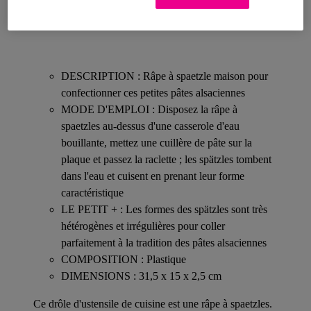
Détails sur votre produit
DESCRIPTION : Râpe à spaetzle maison pour
confectionner ces petites pâtes alsaciennes
MODE D'EMPLOI : Disposez la râpe à
spaetzles au-dessus d'une casserole d'eau
bouillante, mettez une cuillère de pâte sur la
plaque et passez la raclette ; les spätzles tombent
dans l'eau et cuisent en prenant leur forme
caractéristique
LE PETIT + : Les formes des spätzles sont très
hétérogènes et irrégulières pour coller
parfaitement à la tradition des pâtes alsaciennes
COMPOSITION : Plastique
DIMENSIONS : 31,5 x 15 x 2,5 cm
Ce drôle d'ustensile de cuisine est une râpe à spaetzles.