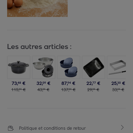
Les autres articles :
73
,
€
32
,
€
87
,
€
22
,
€
25
,
€
48
09
94
77
30
115
,
€
43
,
€
137
,
€
29
,
€
33
,
€
99
99
99
99
99
Politique et conditions de retour