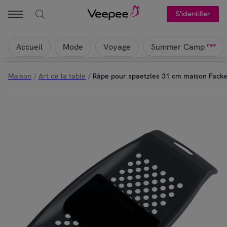
S'identifier
Accueil
Mode
Voyage
new
Summer Camp
Maison
/
Art de la table
/
Râpe pour spaetzles 31 cm maison Fack