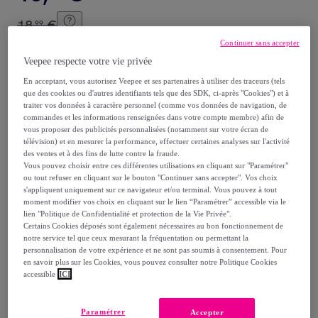
18
,
€
99
-
20
%
Continuer sans accepter
Veepee respecte votre vie privée
Vendu par
Fackelmann France
En acceptant, vous autorisez Veepee et ses partenaires à utiliser des traceurs (tels
que des cookies ou d'autres identifiants tels que des SDK, ci-après "Cookies") et à
traiter vos données à caractère personnel (comme vos données de navigation, de
commandes et les informations renseignées dans votre compte membre) afin de
vous proposer des publicités personnalisées (notamment sur votre écran de
Livraison
télévision) et en mesurer la performance, effectuer certaines analyses sur l'activité
des ventes et à des fins de lutte contre la fraude.
Vous pouvez choisir entre ces différentes utilisations en cliquant sur "Paramétrer"
Livraison offerte par la marque
ou tout refuser en cliquant sur le bouton "Continuer sans accepter". Vos choix
s'appliquent uniquement sur ce navigateur et/ou terminal. Vous pouvez à tout
moment modifier vos choix en cliquant sur le lien “Paramétrer” accessible via le
Livraison estimée: entre le
13/08
et le
16/08
lien "Politique de Confidentialité et protection de la Vie Privée".
Certains Cookies déposés sont également nécessaires au bon fonctionnement de
notre service tel que ceux mesurant la fréquentation ou permettant la
Comment ça marche ?
personnalisation de votre expérience et ne sont pas soumis à consentement. Pour
en savoir plus sur les Cookies, vous pouvez consulter notre Politique Cookies
accessible
ICI
Paramétrer
Accepter