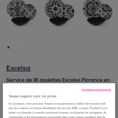
Excelsa
Service de 18 assiettes Excelsa Florence en
porcelaine et stoneware, multicolore
Continuer sans accepter
Modèle :
Service de 18 assiettes Excelsa
Veepee respecte votre vie privée
Florence en porcelaine et stoneware,
En acceptant, vous autorisez Veepee et ses partenaires à utiliser des traceurs (tels
multicolore
que des cookies ou d'autres identifiants tels que des SDK, ci-après "Cookies") et à
traiter vos données à caractère personnel (comme vos données de navigation, de
commandes et les informations renseignées dans votre compte membre) afin de