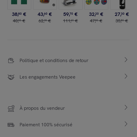
38
,
€
43
,
€
59
,
€
32
,
€
27
,
€
80
60
70
20
30
40
,
€
62
,
€
111
,
€
47
,
€
35
,
€
00
48
60
80
80
Politique et conditions de retour
Les engagements Veepee
À propos du vendeur
Paiement 100% sécurisé