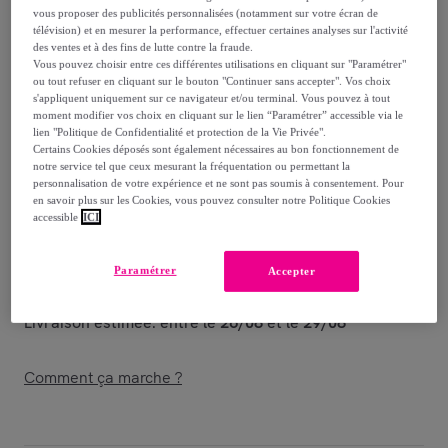
112
,
€
70
vous proposer des publicités personnalisées (notamment sur votre écran de
télévision) et en mesurer la performance, effectuer certaines analyses sur l'activité
des ventes et à des fins de lutte contre la fraude.
278
,
€
00
Vous pouvez choisir entre ces différentes utilisations en cliquant sur "Paramétrer"
-
59
%
ou tout refuser en cliquant sur le bouton "Continuer sans accepter". Vos choix
s'appliquent uniquement sur ce navigateur et/ou terminal. Vous pouvez à tout
moment modifier vos choix en cliquant sur le lien “Paramétrer” accessible via le
Vendu par
Excelsa
lien "Politique de Confidentialité et protection de la Vie Privée".
Certains Cookies déposés sont également nécessaires au bon fonctionnement de
notre service tel que ceux mesurant la fréquentation ou permettant la
personnalisation de votre expérience et ne sont pas soumis à consentement. Pour
en savoir plus sur les Cookies, vous pouvez consulter notre Politique Cookies
accessible
ICI
Livraison
Livraison offerte par la marque
Paramétrer
Accepter
Livraison estimée: entre le
26/08
et le
29/08
Comment ça marche ?