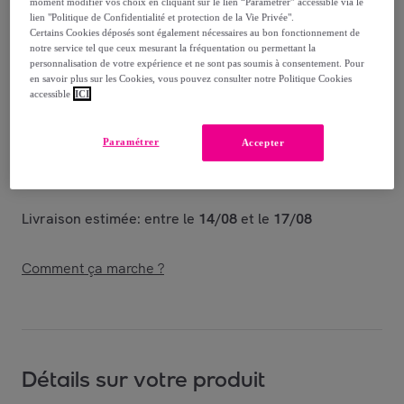
-
50
%
moment modifier vos choix en cliquant sur le lien “Paramétrer” accessible via le
lien "Politique de Confidentialité et protection de la Vie Privée".
Certains Cookies déposés sont également nécessaires au bon fonctionnement de
Vendu par
TRADISCOUNT
notre service tel que ceux mesurant la fréquentation ou permettant la
personnalisation de votre expérience et ne sont pas soumis à consentement. Pour
en savoir plus sur les Cookies, vous pouvez consulter notre Politique Cookies
accessible
ICI
Livraison
Paramétrer
Accepter
Livraison offerte par la marque
Livraison estimée: entre le
14/08
et le
17/08
Comment ça marche ?
Détails sur votre produit