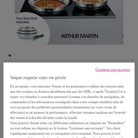
Continuer sans accepter
Arthur Martin
Veepee respecte votre vie privée
En acceptant, vous autorisez Veepee et ses partenaires à utiliser des traceurs (tels
Set amovible de 3 poêles inox
que des cookies ou d'autres identifiants tels que des SDK, ci-après "Cookies") et à
traiter vos données à caractère personnel (comme vos données de navigation, de
Modèle :
Set amovible de 3 poêles inox
commandes et les informations renseignées dans votre compte membre) afin de
vous proposer des publicités personnalisées (notamment sur votre écran de
télévision) et en mesurer la performance, effectuer certaines analyses sur l'activité
54
,
€
99
des ventes et à des fins de lutte contre la fraude.
Vous pouvez choisir entre ces différentes utilisations en cliquant sur "Paramétrer"
ou tout refuser en cliquant sur le bouton "Continuer sans accepter". Vos choix
109
,
€
99
s'appliquent uniquement sur ce navigateur et/ou terminal. Vous pouvez à tout