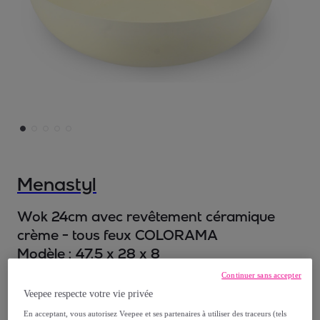
Menastyl
Wok 24cm avec revêtement céramique
crème - tous feux COLORAMA
Modèle :
47.5 x 28 x 8
Continuer sans accepter
27
,
€
96
Veepee respecte votre vie privée
En acceptant, vous autorisez Veepee et ses partenaires à utiliser des traceurs (tels