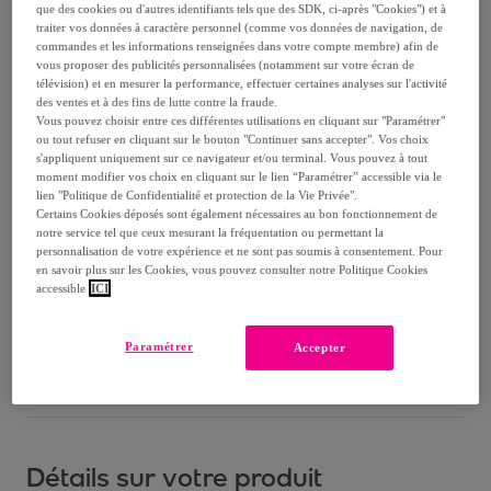
34
,
€
95
que des cookies ou d'autres identifiants tels que des SDK, ci-après "Cookies") et à
traiter vos données à caractère personnel (comme vos données de navigation, de
-
20
%
commandes et les informations renseignées dans votre compte membre) afin de
vous proposer des publicités personnalisées (notamment sur votre écran de
Vendu par
GROUPE LEBRUN
télévision) et en mesurer la performance, effectuer certaines analyses sur l'activité
des ventes et à des fins de lutte contre la fraude.
Vous pouvez choisir entre ces différentes utilisations en cliquant sur "Paramétrer"
ou tout refuser en cliquant sur le bouton "Continuer sans accepter". Vos choix
s'appliquent uniquement sur ce navigateur et/ou terminal. Vous pouvez à tout
moment modifier vos choix en cliquant sur le lien “Paramétrer” accessible via le
Livraison
lien "Politique de Confidentialité et protection de la Vie Privée".
Certains Cookies déposés sont également nécessaires au bon fonctionnement de
notre service tel que ceux mesurant la fréquentation ou permettant la
Livraison à partir de
4,90 €
personnalisation de votre expérience et ne sont pas soumis à consentement. Pour
en savoir plus sur les Cookies, vous pouvez consulter notre Politique Cookies
Livraison estimée: entre le
14/08
et le
17/08
accessible
ICI
Comment ça marche ?
Paramétrer
Accepter
Détails sur votre produit