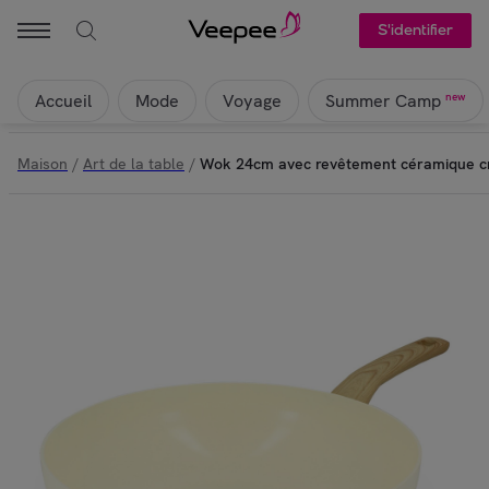
Menastyl - Wok 24cm avec revêtement céramique crème - tous fe
S'identifier
Accueil
Mode
Voyage
new
Summer Camp
Maison
/
Art de la table
/
Wok 24cm avec revêtement céramique c