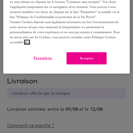
dont
éco-part.
: 0,37 €
ou tout refuser en cliquant sur le bouton "Continuer sans accepter". Vos choix
s'appliquent uniquement sur ce navigateur et/ou terminal. Vous pouvez à tout
moment modifier vos choix en cliquant sur le lien “Paramétrer” accessible via le
Reprise possible de votre ancien produit
,
lien "Politique de Confidentialité et protection de la Vie Privée".
Certains Cookies déposés sont également nécessaires au bon fonctionnement de
notre service tel que ceux mesurant la fréquentation ou permettant la
voir les conditions.
personnalisation de votre expérience et ne sont pas soumis à consentement. Pour
en savoir plus sur les Cookies, vous pouvez consulter notre Politique Cookies
accessible
ICI
Vendu par
Decoration Brands
Paramétrer
Accepter
Livraison
Livraison offerte par la marque
Livraison estimée: entre le
09/08
et le
12/08
Comment ça marche ?