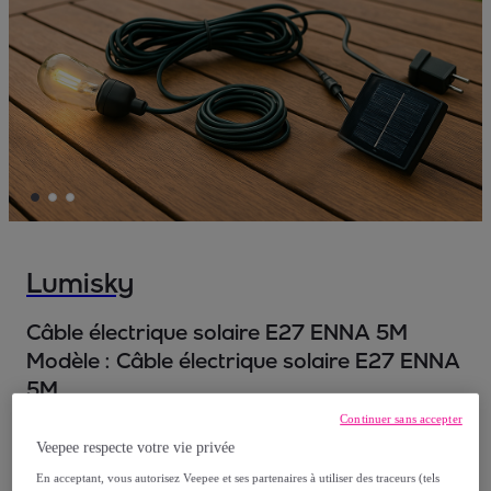
Lumisky
Câble électrique solaire E27 ENNA 5M
Modèle :
Câble électrique solaire E27 ENNA
5M
Continuer sans accepter
29
,
€
99
Veepee respecte votre vie privée
En acceptant, vous autorisez Veepee et ses partenaires à utiliser des traceurs (tels