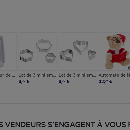
e en métal et bambou
eur de Savon Boreal
Lot de 3 mini emporte pièces
Lot de 3 mini emporte pièces
Automate de No
8
,
€
8
,
€
32
,
€
99
99
99
S VENDEURS S’ENGAGENT À VOUS FA