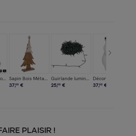
ël Ours qui lit
Sapin Bois Métal Piqué
Guirlande lumineuse extérieure solair
37
,
€
25
,
€
37
,
€
99
99
99
IRE PLAISIR !