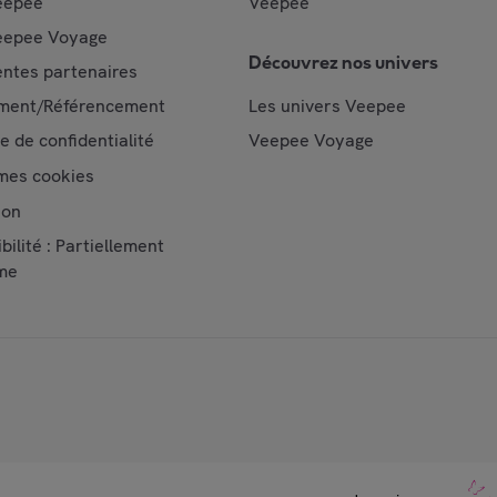
eepee
Veepee
epee Voyage
Découvrez nos univers
ntes partenaires
ment/Référencement
Les univers Veepee
ue de confidentialité
Veepee Voyage
mes cookies
ion
bilité : Partiellement
me