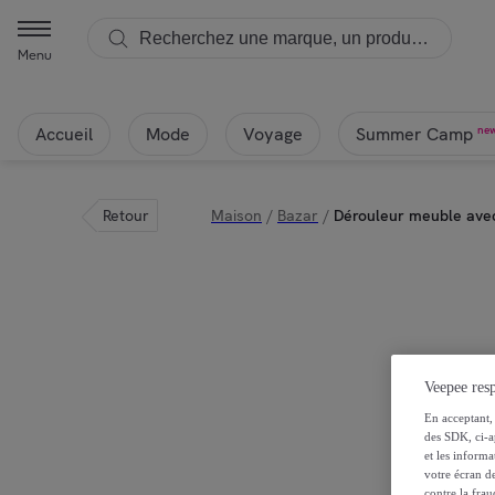
Menu
Accueil
Mode
Voyage
ne
Summer Camp
Retour
Maison
/
Bazar
/
Dérouleur meuble avec
Veepee resp
En acceptant, 
des SDK, ci-a
et les inform
votre écran de
contre la frau