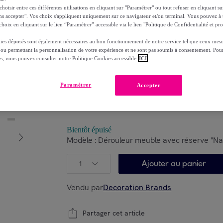
oisir entre ces différentes utilisations en cliquant sur "Paramétrer" ou tout refuser en cliquant s
Reprise possible de votre ancien produit
voi
ns accepter". Vos choix s'appliquent uniquement sur ce navigateur et/ou terminal. Vous pouvez 
,
hoix en cliquant sur le lien “Paramétrer” accessible via le lien "Politique de Confidentialité et pro
Choisissez votre modèle
ies déposés sont également nécessaires au bon fonctionnement de notre service tel que ceux mesu
 ou permettant la personnalisation de votre expérience et ne sont pas soumis à consentement. Pour
es, vous pouvez consulter notre Politique Cookies accessible
ICI
Paramétrer
Accepter
Noir
Blanc
Bientôt épuisé
Modèle :
Dérouleur meuble avec réserve "Na
1
Ajouter au panier
Vendu par
Decoration Brands
Partager cet article