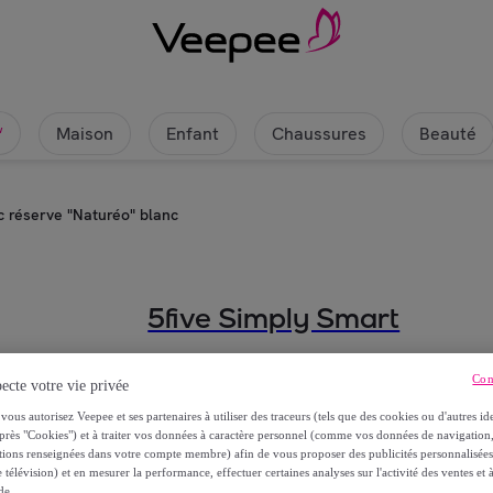
Maison
Enfant
Chaussures
Beauté
w
 réserve "Naturéo" blanc
5five Simply Smart
Dérouleur meuble avec réserve "N
Con
ecte votre vie privée
44
,
€
vous autorisez Veepee et ses partenaires à utiliser des traceurs (tels que des cookies ou d'autres ide
99
près "Cookies") et à traiter vos données à caractère personnel (comme vos données de navigati
ations renseignées dans votre compte membre) afin de vous proposer des publicités personnalisé
dont
éco-part.
: 0,37 €
 télévision) et en mesurer la performance, effectuer certaines analyses sur l'activité des ventes et à
de.