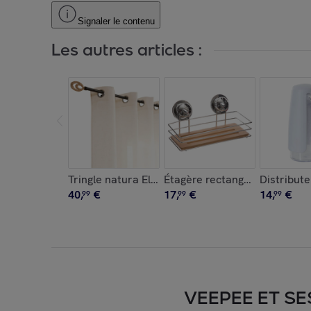
Signaler le contenu
Les autres articles :
Tringle natura Elli210-380, noir en métal
Étagère rectangulaire chrom
Distribut
40
,
€
17
,
€
14
,
€
99
99
99
VEEPEE ET SE