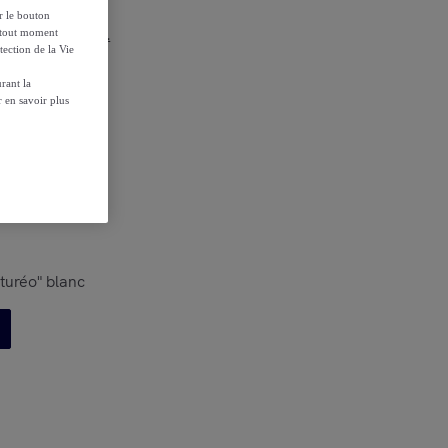
ur le bouton
r les conditions.
à tout moment
tection de la Vie
rant la
 en savoir plus
turéo" blanc