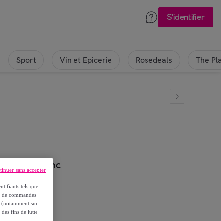
S'identifier
Sport
Vin et Epicerie
Rosedeals
The Pl
aturéo" blanc
tinuer sans accepter
ntifiants tels que
on, de commandes
es (notamment sur
 des fins de lutte