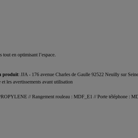
s tout en optimisant l’espace.
u produit
: JJA - 176 avenue Charles de Gaulle 92522 Neuilly sur Sei
 et les avertissements avant utilisation
YPROPYLENE // Rangement rouleau : MDF_E1 // Porte téléphone : M