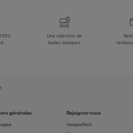
 100%
Une sélection de
Reto
sé
belles marques
rembou
e
ions générales
Rejoignez-nous
eepee
VeepeeTech