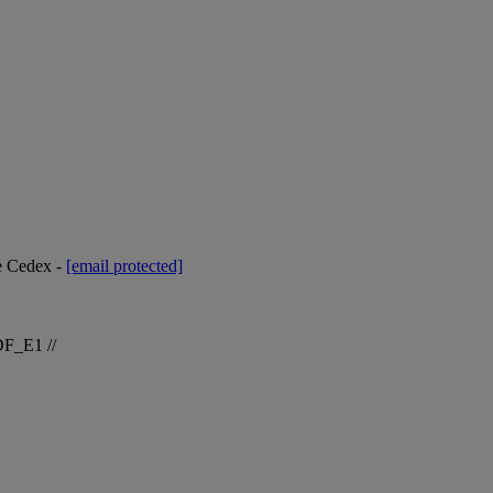
ne Cedex -
[email protected]
DF_E1 //