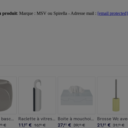
u produit
: Marque : MSV ou Spirella - Adresse mail :
[email protected]
 Iceberry Spirella
 bascule Poubelle DICE 1L Taupe Spirella
Raclette à vitres ABS SKATE Blanc Spirella
Boite à mouchoirs ABS SILHOUETTE
Brosse Wc avec
11
,
€
27
,
€
21
,
€
€
87
16
,
€
41
39
,
€
81
31
,
€
95
95
15
15