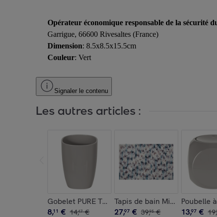
Opérateur économique responsable de la sécurité d
Garrigue, 66600 Rivesaltes (France)
Dimension
: 8.5x8.5x15.5cm
Couleur
: Vert
Signaler le contenu
Les autres articles :
Gobelet PURE Taupe en PS Spirella
Tapis de bain Microfibre KITO
Poubelle à
8
,
€
27
,
€
13
,
€
11
14
,
€
97
39
,
€
97
19
,
47
95