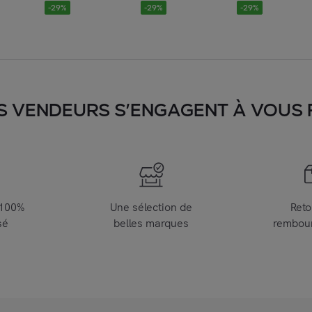
-
29
%
-
29
%
-
29
%
S VENDEURS S’ENGAGENT À VOUS FA
 100%
Une sélection de
Reto
sé
belles marques
rembou