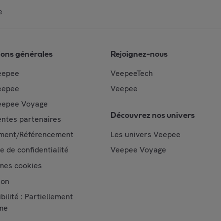
e
ions générales
Rejoignez-nous
eepee
VeepeeTech
eepee
Veepee
epee Voyage
Découvrez nos univers
ntes partenaires
ment/Référencement
Les univers Veepee
ue de confidentialité
Veepee Voyage
mes cookies
ion
bilité : Partiellement
me