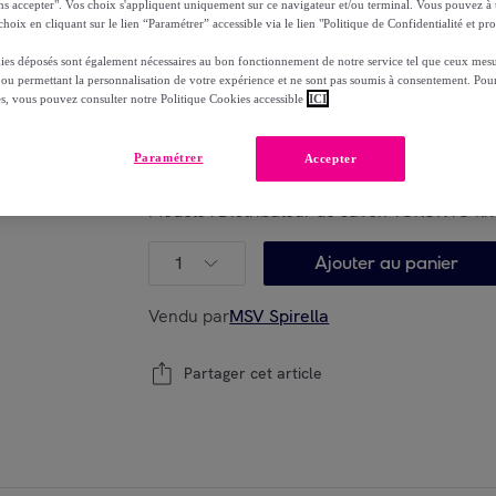
ns accepter". Vos choix s'appliquent uniquement sur ce navigateur et/ou terminal. Vous pouvez 
-
43
%
hoix en cliquant sur le lien “Paramétrer” accessible via le lien "Politique de Confidentialité et pro
dont
éco-part.
: 0,06 €
ies déposés sont également nécessaires au bon fonctionnement de notre service tel que ceux mesu
 ou permettant la personnalisation de votre expérience et ne sont pas soumis à consentement. Pour
Reprise possible de votre ancien produit
voi
,
es, vous pouvez consulter notre Politique Cookies accessible
ICI
Paramétrer
Accepter
Modèle :
Distributeur de savon TORONTO kiwi
1
Ajouter au panier
Vendu par
MSV Spirella
Partager cet article