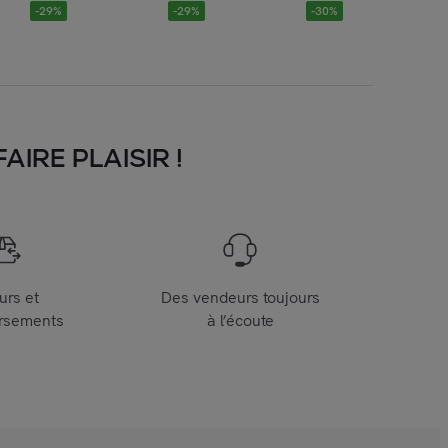
-
29
%
-
29
%
-
30
%
IRE PLAISIR !
urs et
Des vendeurs toujours
rsements
à l’écoute