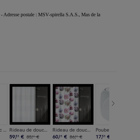
- Adresse postale : MSV-spirella S.A.S., Mas de la
 Blanc Spirella
 support Céramique TUBE Jaune Clair Spirella
Rideau de douche Polyester CODE Blanc Elements by Spir
Rideau de douche Polyester MUSE Rose
Poubelle à bascule 
59
,
€
60
,
€
17
,
€
51
85
,
€
21
86
,
€
51
25
,
€
01
01
02