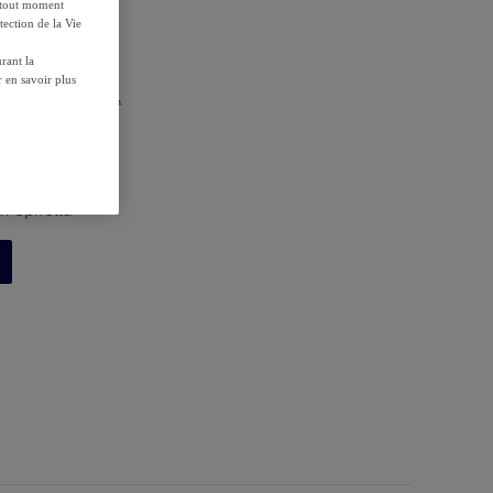
à tout moment
tection de la Vie
rant la
 en savoir plus
r les conditions.
 Spirella