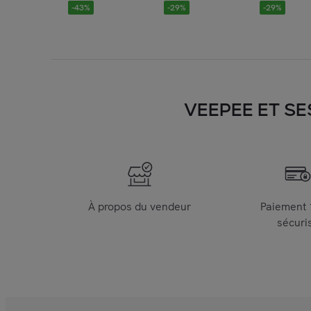
-
43
%
-
29
%
-
29
%
VEEPEE ET SE
À propos du vendeur
Paiement
sécuri