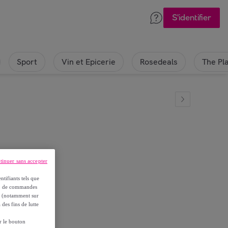
S'identifier
Sport
Vin et Epicerie
Rosedeals
The Pl
tinuer sans accepter
wi Spirella
ntifiants tels que
on, de commandes
es (notamment sur
 des fins de lutte
ur le bouton