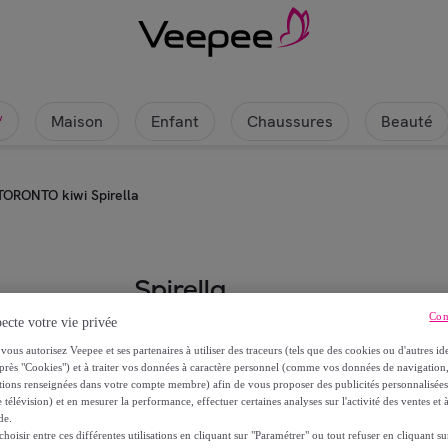
Maison
Enfant
Chaussures
Beauté
w
TORONTO kiwi Spirella
Spirella
Con
ecte votre vie privée
Distributeur de savon TORONTO ki
vous autorisez Veepee et ses partenaires à utiliser des traceurs (tels que des cookies ou d'autres ide
près "Cookies") et à traiter vos données à caractère personnel (comme vos données de navigati
8
,
€
11
ations renseignées dans votre compte membre) afin de vous proposer des publicités personnalisé
 télévision) et en mesurer la performance, effectuer certaines analyses sur l'activité des ventes et à
de.
14
,
€
47
oisir entre ces différentes utilisations en cliquant sur "Paramétrer" ou tout refuser en cliquant s