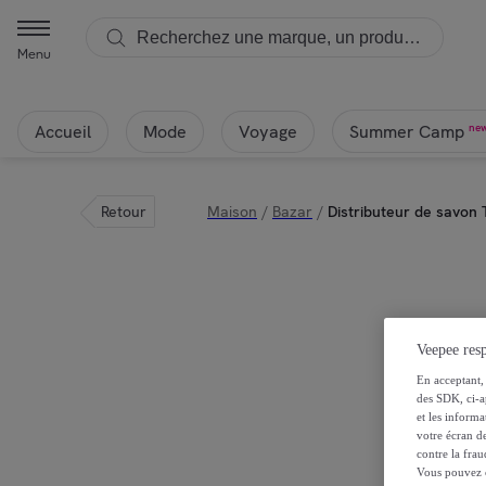
Menu
Accueil
Mode
Voyage
ne
Summer Camp
Retour
Maison
/
Bazar
/
Distributeur de savon 
Veepee resp
En acceptant, 
des SDK, ci-a
et les inform
votre écran de
contre la frau
Vous pouvez ch