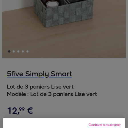
5five Simply Smart
Lot de 3 paniers Lise vert
Modèle :
Lot de 3 paniers Lise vert
12
,
€
99
dont
éco-part.
: 0,13 €
Continuer sans accepter