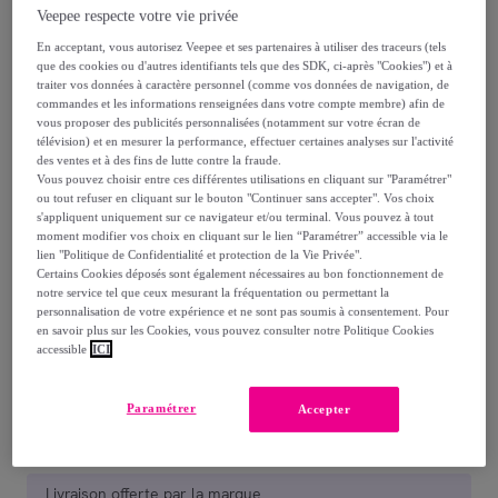
Veepee respecte votre vie privée
Reprise possible de votre ancien produit
,
En acceptant, vous autorisez Veepee et ses partenaires à utiliser des traceurs (tels
que des cookies ou d'autres identifiants tels que des SDK, ci-après "Cookies") et à
traiter vos données à caractère personnel (comme vos données de navigation, de
voir les conditions.
commandes et les informations renseignées dans votre compte membre) afin de
vous proposer des publicités personnalisées (notamment sur votre écran de
télévision) et en mesurer la performance, effectuer certaines analyses sur l'activité
des ventes et à des fins de lutte contre la fraude.
Vous pouvez choisir entre ces différentes utilisations en cliquant sur "Paramétrer"
ou tout refuser en cliquant sur le bouton "Continuer sans accepter". Vos choix
s'appliquent uniquement sur ce navigateur et/ou terminal. Vous pouvez à tout
moment modifier vos choix en cliquant sur le lien “Paramétrer” accessible via le
Gris
Beige
Vert
lien "Politique de Confidentialité et protection de la Vie Privée".
Certains Cookies déposés sont également nécessaires au bon fonctionnement de
notre service tel que ceux mesurant la fréquentation ou permettant la
personnalisation de votre expérience et ne sont pas soumis à consentement. Pour
Vendu par
Decoration Brands
en savoir plus sur les Cookies, vous pouvez consulter notre Politique Cookies
accessible
ICI
Paramétrer
Accepter
Livraison
Livraison offerte par la marque