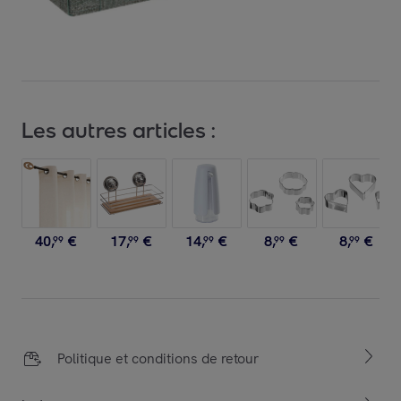
Les autres articles :
40
,
€
17
,
€
14
,
€
8
,
€
8
,
€
99
99
99
99
99
Politique et conditions de retour