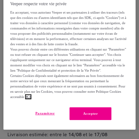
Veepee respecte votre vie privée
23
,
€
00
En acceptant, vous autorisez Veepee et ses partenaires à utiliser des traceurs (tels
-
30
%
que des cookies ou d'autres identifiants tels que des SDK, ci-après "Cookies") et à
traiter vos données à caractère personnel (comme vos données de navigation, de
dont
éco-part.
: 0,06 €
commandes et les informations renseignées dans votre compte membre) afin de
vous proposer des publicités personnalisées (notamment sur votre écran de
télévision) et en mesurer la performance, effectuer certaines analyses sur l'activité
Reprise possible de votre ancien produit
,
des ventes et à des fins de lutte contre la fraude.
Vous pouvez choisir entre ces différentes utilisations en cliquant sur "Paramétrer"
ou tout refuser en cliquant sur le bouton "Continuer sans accepter". Vos choix
voir les conditions.
s'appliquent uniquement sur ce navigateur et/ou terminal. Vous pouvez à tout
moment modifier vos choix en cliquant sur le lien “Paramétrer” accessible via le
lien "Politique de Confidentialité et protection de la Vie Privée".
Vendu par
MSV Spirella
Certains Cookies déposés sont également nécessaires au bon fonctionnement de
notre service tel que ceux mesurant la fréquentation ou permettant la
personnalisation de votre expérience et ne sont pas soumis à consentement. Pour
en savoir plus sur les Cookies, vous pouvez consulter notre Politique Cookies
accessible
ICI
Livraison
Paramétrer
Accepter
Livraison à partir de
6,50 €
Livraison estimée: entre le
14/08
et le
17/08