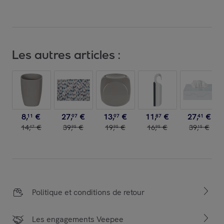
Les autres articles :
8
,
€
27
,
€
13
,
€
11
,
€
27
,
€
11
97
97
87
41
14
,
€
39
,
€
19
,
€
16
,
€
39
,
€
47
95
95
95
15
Politique et conditions de retour
Les engagements Veepee