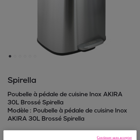
Spirella
Poubelle à pédale de cuisine Inox AKIRA
30L Brossé Spirella
Modèle :
Poubelle à pédale de cuisine Inox
AKIRA 30L Brossé Spirella
68
,
€
05
Continuer sans accepter