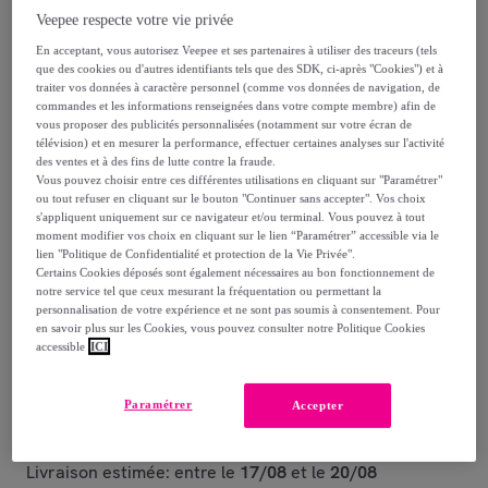
Veepee respecte votre vie privée
117
,
€
21
En acceptant, vous autorisez Veepee et ses partenaires à utiliser des traceurs (tels
-
41
%
que des cookies ou d'autres identifiants tels que des SDK, ci-après "Cookies") et à
traiter vos données à caractère personnel (comme vos données de navigation, de
dont
éco-part.
: 0,22 €
commandes et les informations renseignées dans votre compte membre) afin de
vous proposer des publicités personnalisées (notamment sur votre écran de
Reprise possible de votre ancien produit
télévision) et en mesurer la performance, effectuer certaines analyses sur l'activité
,
des ventes et à des fins de lutte contre la fraude.
Vous pouvez choisir entre ces différentes utilisations en cliquant sur "Paramétrer"
ou tout refuser en cliquant sur le bouton "Continuer sans accepter". Vos choix
voir les conditions.
s'appliquent uniquement sur ce navigateur et/ou terminal. Vous pouvez à tout
moment modifier vos choix en cliquant sur le lien “Paramétrer” accessible via le
lien "Politique de Confidentialité et protection de la Vie Privée".
Vendu par
MSV Spirella
Certains Cookies déposés sont également nécessaires au bon fonctionnement de
notre service tel que ceux mesurant la fréquentation ou permettant la
personnalisation de votre expérience et ne sont pas soumis à consentement. Pour
en savoir plus sur les Cookies, vous pouvez consulter notre Politique Cookies
accessible
ICI
Livraison
Paramétrer
Accepter
Livraison à partir de
6,50 €
Livraison estimée: entre le
17/08
et le
20/08