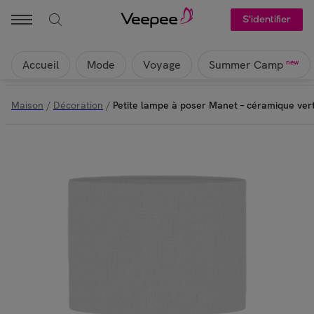
S'identifier
Accueil
Mode
Voyage
new
Summer Camp
Maison
/
Décoration
/
Petite lampe à poser Manet – céramique vert 