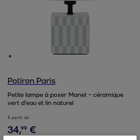
Potiron Paris
Petite lampe à poser Manet – céramique
vert d’eau et lin naturel
À partir de
34
,
€
99