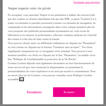
129
,
€
00
Continuer sans accepter
-
72
%
Veepee respecte votre vie privée
dont
éco-part.
: 0,24 €
En acceptant, vous autorisez Veepee et ses partenaires à utiliser des traceurs (tels
que des cookies ou d'autres identifiants tels que des SDK, ci-après "Cookies") et à
traiter vos données à caractère personnel (comme vos données de navigation, de
Reprise possible de votre ancien produit
,
commandes et les informations renseignées dans votre compte membre) afin de
vous proposer des publicités personnalisées (notamment sur votre écran de
télévision) et en mesurer la performance, effectuer certaines analyses sur l'activité
voir les conditions.
des ventes et à des fins de lutte contre la fraude.
Vous pouvez choisir entre ces différentes utilisations en cliquant sur "Paramétrer"
ou tout refuser en cliquant sur le bouton "Continuer sans accepter". Vos choix
s'appliquent uniquement sur ce navigateur et/ou terminal. Vous pouvez à tout
moment modifier vos choix en cliquant sur le lien “Paramétrer” accessible via le
lien "Politique de Confidentialité et protection de la Vie Privée".
Certains Cookies déposés sont également nécessaires au bon fonctionnement de
notre service tel que ceux mesurant la fréquentation ou permettant la
personnalisation de votre expérience et ne sont pas soumis à consentement. Pour
Rose
Vert d'eau
Jaune
en savoir plus sur les Cookies, vous pouvez consulter notre Politique Cookies
accessible
ICI
Vendu par
Potiron Paris
Paramétrer
Accepter