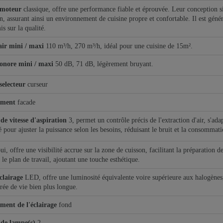
 moteur
classique, offre une performance fiable et éprouvée. Leur conception si
n, assurant ainsi un environnement de cuisine propre et confortable. Il est gé
s sur la qualité.
air mini / maxi
110 m³/h, 270 m³/h, idéal pour une cuisine de 15m².
onore mini / maxi
50 dB, 71 dB, légèrement bruyant.
selecteur
curseur
ement
facade
e vitesse d'aspiration
3, permet un contrôle précis de l'extraction d'air, s'ada
té pour ajuster la puissance selon les besoins, réduisant le bruit et la consommat
ui, offre une visibilité accrue sur la zone de cuisson, facilitant la préparation 
 le plan de travail, ajoutant une touche esthétique.
clairage
LED, offre une luminosité équivalente voire supérieure aux halogène
rée de vie bien plus longue.
ent de l'éclairage
fond
de lampe(s)
2