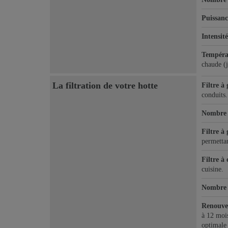
Puissanc
Intensit
Températ
chaude (j
La filtration de votre hotte
Filtre à 
conduits.
Nombre d
Filtre à 
permettan
Filtre à
cuisine.
Nombre d
Renouvel
à 12 mois
optimale 