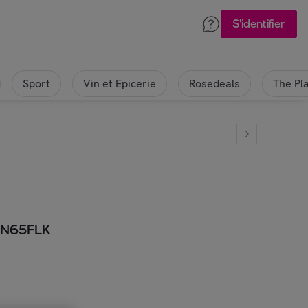
S'identifier
Sport
Vin et Epicerie
Rosedeals
The Pl
CN65FLK