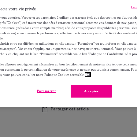
Con
ecte votre vie privée
Fiche d'information sur le produit
vous autorisez Veepee et ses partenaires à utiliser des traceurs (tels que des cookies ou d'autres ide
près "Cookies") et à traiter vos données à caractère personnel (comme vos données de navigati
ations renseignées dans votre compte membre) afin de vous proposer des publicités personnalisé
Reprise possible de votre ancien produit
voi
,
 télévision) et en mesurer la performance, effectuer certaines analyses sur l'activité des ventes et à
de.
oisir entre ces différentes utilisations en cliquant sur "Paramétrer" ou tout refuser en cliquant s
ns accepter". Vos choix s'appliquent uniquement sur ce navigateur et/ou terminal. Vous pouvez 
hoix en cliquant sur le lien “Paramétrer” accessible via le lien "Politique de Confidentialité et pro
Modèle :
Hotte casquette WHIRLPOOL WCN
ies déposés sont également nécessaires au bon fonctionnement de notre service tel que ceux mesu
 ou permettant la personnalisation de votre expérience et ne sont pas soumis à consentement. Pour
es, vous pouvez consulter notre Politique Cookies accessible
ICI
1
Ajouter au panier
Paramétrer
Accepter
Vendu par
BOULANGER
Partager cet article