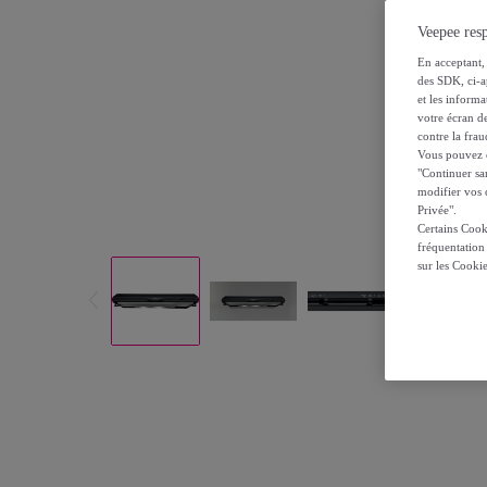
Veepee resp
En acceptant, 
des SDK, ci-a
et les inform
votre écran de
contre la frau
Vous pouvez ch
"Continuer sa
modifier vos c
Privée".
Certains Cook
fréquentation
sur les Cooki