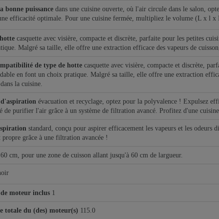
la bonne puissance
dans une cuisine ouverte, où l'air circule dans le salon, o
une efficacité optimale. Pour une cuisine fermée, multipliez le volume (L x l x 
hotte
casquette avec visière, compacte et discrète, parfaite pour les petites cui
tique. Malgré sa taille, elle offre une extraction efficace des vapeurs de cuisso
mpatibilité de type de hotte
casquette avec visière, compacte et discrète, parfa
dable en font un choix pratique. Malgré sa taille, elle offre une extraction eff
 dans la cuisine.
d'aspiration
évacuation et recyclage, optez pour la polyvalence ! Expulsez eff
té de purifier l'air grâce à un système de filtration avancé. Profitez d'une cuisin
spiration
standard, conçu pour aspirer efficacement les vapeurs et les odeurs d
t propre grâce à une filtration avancée !
60 cm, pour une zone de cuisson allant jusqu'à 60 cm de largueur.
noir
de moteur inclus
1
e totale du (des) moteur(s)
115.0