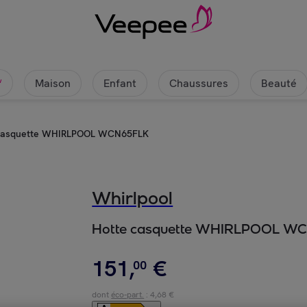
Maison
Enfant
Chaussures
Beauté
w
casquette WHIRLPOOL WCN65FLK
Whirlpool
Hotte casquette WHIRLPOOL W
151
,
€
00
dont
éco-part.
: 4,68 €