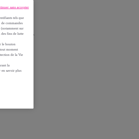
tinuer sans accepter
ntifiants tels que
on, de commandes
es (notamment sur
r les conditions.
 des fins de lutte
ur le bouton
à tout moment
tection de la Vie
65FLK
rant la
 en savoir plus