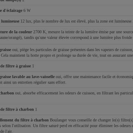
e d'éclairage
6 W
é lumineuse
12 lux, plus le nombre de lux est élevé, plus la zone est lumineuse.
ure de la couleur
2700 K, mesure la teinte de la lumière émise par une source 
aune/orangé), tandis qu'une valeur élevée correspond à une lumière plus froide 
graisse
oui, piège les particules de graisse présentes dans les vapeurs de cuisso
 Cela maintient la hotte propre et prolonge sa durée de vie, tout en assurant une 
e filtre à graisse
1
graisse lavable au lave-vaisselle
oui, offre une maintenance facile et économiqu
t ainsi un entretien régulier sans effort.
 charbon
oui, absorbe efficacement les odeurs de cuisson, en filtrant les particu
e filtre à charbon
1
lement du filtre à charbon
Boulanger vous conseille de changer le(s) filtre(s
 selon l'utilisation. Un filtre saturé perd en efficacité pour éliminer les odeur
de l'air.