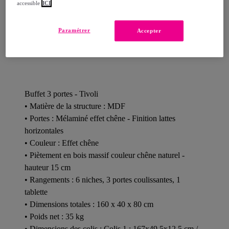
accessible
ICI
Paramétrer
Accepter
Détails sur votre produit
Buffet 3 portes - Tivoli
• Matière de la structure : MDF
• Portes : Mélaminé effet chêne - Finition lattes
horizontales
• Couleur : Effet chêne
• Piètement en bois massif couleur chêne naturel -
hauteur 15 cm
• Rangements : 6 niches, 3 portes coulissantes, 1
tablette
• Dimensions totales : 160 x 40 x 80 cm
• Poids net : 35 kg
• Dimensions des colis : Colis 1 : 167x49,5x12,5 cm /