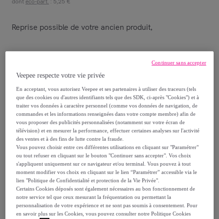
dont
éco-part.
: 5,25 €
Reprise possible de votre ancien produit
,
voir les conditions.
Continuer sans accepter
Veepee respecte votre vie privée
Vendu par
Homifab
En acceptant, vous autorisez Veepee et ses partenaires à utiliser des traceurs (tels
que des cookies ou d'autres identifiants tels que des SDK, ci-après "Cookies") et à
traiter vos données à caractère personnel (comme vos données de navigation, de
commandes et les informations renseignées dans votre compte membre) afin de
vous proposer des publicités personnalisées (notamment sur votre écran de
Livraison
télévision) et en mesurer la performance, effectuer certaines analyses sur l'activité
des ventes et à des fins de lutte contre la fraude.
Vous pouvez choisir entre ces différentes utilisations en cliquant sur "Paramétrer"
Livraison à partir de
49,99 €
ou tout refuser en cliquant sur le bouton "Continuer sans accepter". Vos choix
s'appliquent uniquement sur ce navigateur et/ou terminal. Vous pouvez à tout
Livraison estimée: entre le
14/08
et le
17/08
moment modifier vos choix en cliquant sur le lien “Paramétrer” accessible via le
lien "Politique de Confidentialité et protection de la Vie Privée".
Certains Cookies déposés sont également nécessaires au bon fonctionnement de
notre service tel que ceux mesurant la fréquentation ou permettant la
Comment ça marche ?
personnalisation de votre expérience et ne sont pas soumis à consentement. Pour
en savoir plus sur les Cookies, vous pouvez consulter notre Politique Cookies