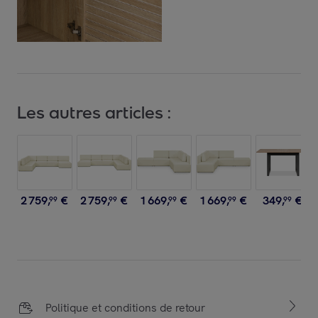
Les autres articles :
2
759
,
€
2
759
,
€
1
669
,
€
1
669
,
€
349
,
€
99
99
99
99
99
Politique et conditions de retour