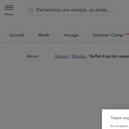
Menu
Accueil
Mode
Voyage
ne
Summer Camp
Retour
Maison
/
Meuble
/
Buffet 4 portes asp
Veepee resp
En acceptant, 