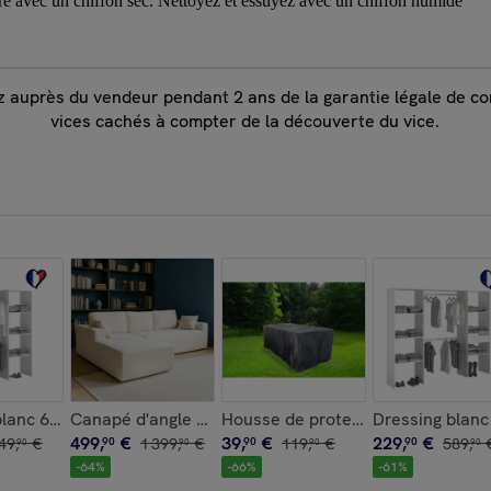
ère avec un chiffon sec. Nettoyez et essuyez avec un chiffon humide
ez auprès du vendeur pendant 2 ans de la garantie légale de con
vices cachés à compter de la découverte du vice.
r COLIN
s et une penderie : 160 x 40 x 180 cm MATIGNON
blanc 6 étagères 2 penderies 198 x 40 x 180 cm MATIGNON
Canapé d'angle 3 places en velours côtelé beige PR
Housse de protection pour salon d
Dressing blanc
499
,
€
39
,
€
229
,
€
49
,
€
90
1
399
,
€
90
119
,
€
90
589
,
90
90
90
90
-
64
%
-
66
%
-
61
%