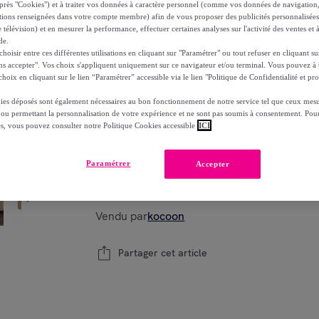
près "Cookies") et à traiter vos données à caractère personnel (comme vos données de navigati
-
46
%
ations renseignées dans votre compte membre) afin de vous proposer des publicités personnalisé
dont
éco-part.
: 2,62 €
 télévision) et en mesurer la performance, effectuer certaines analyses sur l'activité des ventes et à
de.
oisir entre ces différentes utilisations en cliquant sur "Paramétrer" ou tout refuser en cliquant s
Reprise possible de votre ancien produit
voi
,
ns accepter". Vos choix s'appliquent uniquement sur ce navigateur et/ou terminal. Vous pouvez 
hoix en cliquant sur le lien “Paramétrer” accessible via le lien "Politique de Confidentialité et pro
ies déposés sont également nécessaires au bon fonctionnement de notre service tel que ceux mesu
 ou permettant la personnalisation de votre expérience et ne sont pas soumis à consentement. Pour
es, vous pouvez consulter notre Politique Cookies accessible
ICI
Bientôt épuisé
Modèle :
Buffet 4 portes aspect bois desi
Paramétrer
Accepter
1
Ajouter au panier
Vendu par
kocoon
Partager cet article