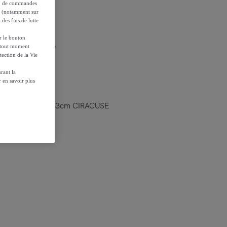
on, de commandes
es (notamment sur
 des fins de lutte
ur le bouton
r les conditions.
à tout moment
tection de la Vie
rant la
 en savoir plus
gn graphique120x73cm CIRACUSE