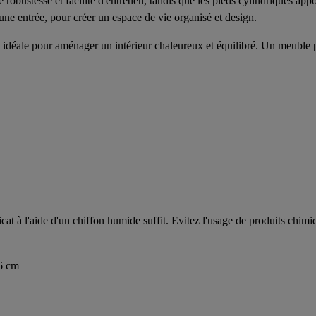
obustesse et facilité d'entretien, tandis que les pieds cylindriques appo
une entrée, pour créer un espace de vie organisé et design.
ce idéale pour aménager un intérieur chaleureux et équilibré. Un meuble
at à l'aide d'un chiffon humide suffit. Evitez l'usage de produits chimiq
.6 cm