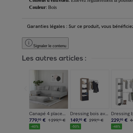
Conseils d'entretien
: Enlevez régulièrement la poussi
Couleur
: Bois
Garanties légales : Sur ce produit, vous bénéfici
Signaler le contenu
Les autres articles :
Canapé 4 places multifonction en tissu gris clai
Dressing bois avec 3 étagère
Dressing 
779
,
€
149
,
€
229
,
€
90
1
299
,
€
90
299
,
€
90
4
90
90
-
40
%
-
50
%
-
48
%