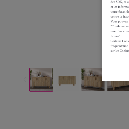
des SDK, ci-a
et les inform
votre écran de
contre la frau
Vous pouvez ch
"Continuer sa
modifier vos c
Privée".
Certains Cook
fréquentation
sur les Cooki