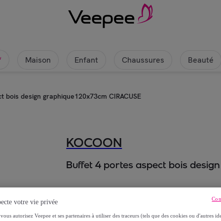
Maison
Enfant
Chaussures
Beauté
w
ect bois design graphique120x73cm CIRACUSE
KOCOON
Buffet 4 portes aspect bois des
269
,
€
90
Con
ecte votre vie privée
499
,
€
90
vous autorisez Veepee et ses partenaires à utiliser des traceurs (tels que des cookies ou d'autres ide