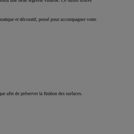
rtent une belle légèreté visuelle. Ce buffet trouve
 pratique et décoratif, pensé pour accompagner votre
ue afin de préserver la finition des surfaces.