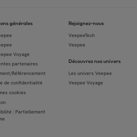
ions générales
Rejoignez-nous
eepee
VeepeeTech
eepee
Veepee
epee Voyage
Découvrez nos univers
ntes partenaires
ment/Référencement
Les univers Veepee
ue de confidentialité
Veepee Voyage
mes cookies
ion
bilité : Partiellement
me