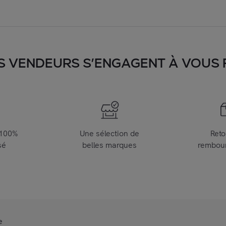
S VENDEURS S’ENGAGENT À VOUS FA
 100%
Une sélection de
Reto
sé
belles marques
rembou
e