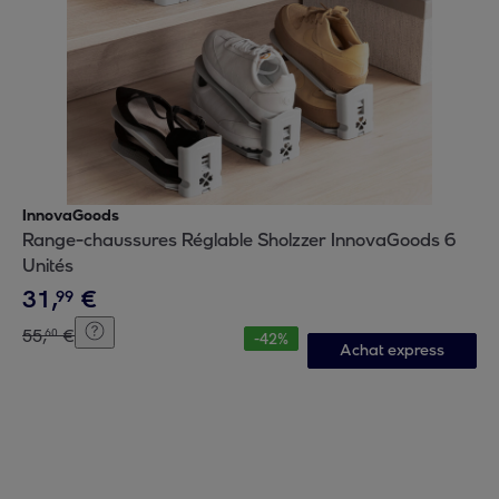
InnovaGoods
Range-chaussures Réglable Sholzzer InnovaGoods 6
Unités
31
,
€
99
55
,
€
60
-
42
%
Achat express