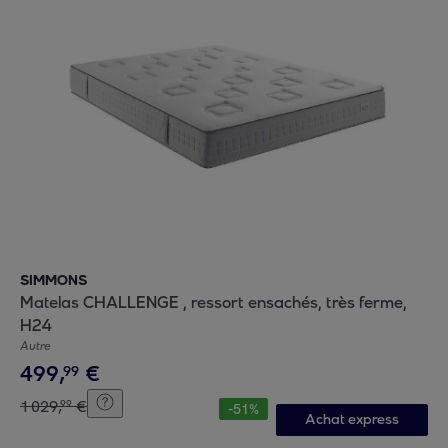
SIMMONS
Matelas CHALLENGE , ressort ensachés, très ferme,
H24
Autre
499
,
€
99
1
029
,
€
99
-
51
%
Achat express