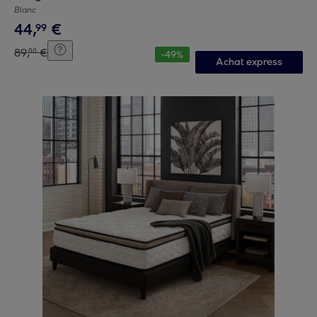
Blanc
44
,
€
99
89
,
€
00
-
49
%
Achat express