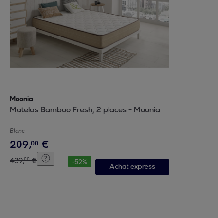
Moonia
Matelas Bamboo Fresh, 2 places - Moonia
Blanc
209
,
€
00
439
,
€
00
-
52
%
Achat express