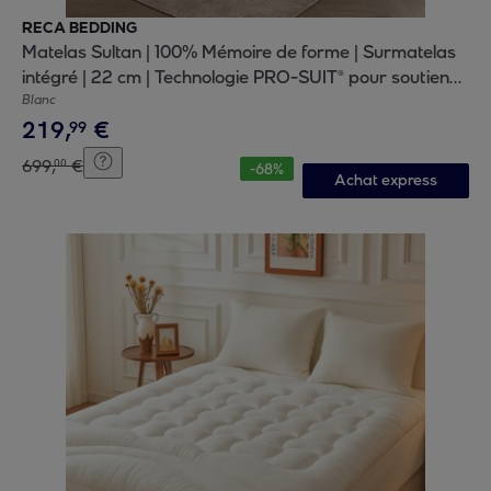
RECA BEDDING
Matelas Sultan | 100% Mémoire de forme | Surmatelas
intégré | 22 cm | Technologie PRO-SUIT® pour soutien
progressif
Blanc
219
,
€
99
699
,
€
00
-
68
%
Achat express