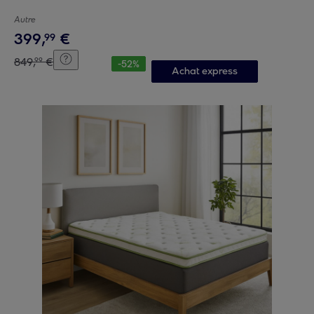
Autre
399
,
€
99
849
,
€
99
-
52
%
Achat express