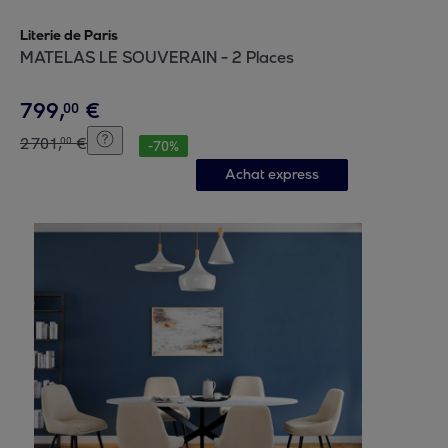
Literie de Paris
MATELAS LE SOUVERAIN - 2 Places
799
,
€
00
2
701
,
€
00
-
70
%
Achat express