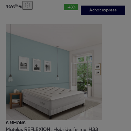
169
,
€
00
-
43
%
Achat express
SIMMONS
Matelas REFLEXION , Hybride, ferme, H33