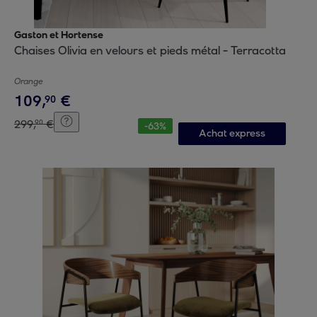
Gaston et Hortense
Chaises Olivia en velours et pieds métal - Terracotta
Orange
109
,
€
90
299
,
€
90
-
63
%
Achat express