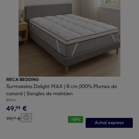
RECA BEDDING
Surmatelas Delight MAX | 8 cm |100% Plumes de
canard | Sangles de maintien
Blanc
49
,
€
99
99
,
€
00
-
49
%
Achat express