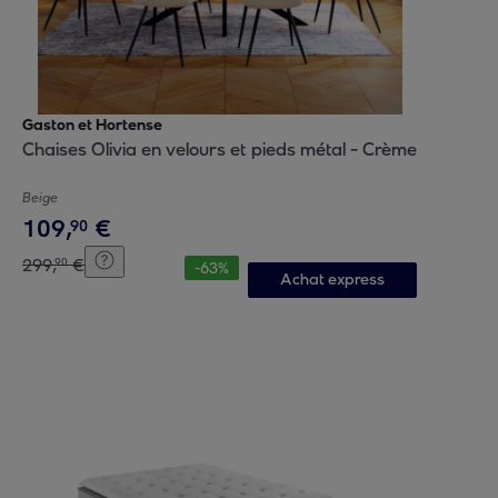
Gaston et Hortense
Chaises Olivia en velours et pieds métal - Crème
Beige
109
,
€
90
299
,
€
90
-
63
%
Achat express