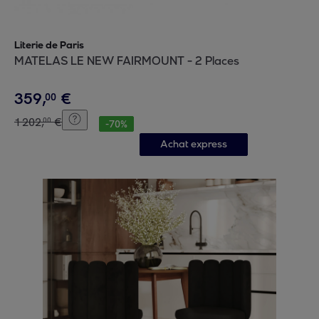
Literie de Paris
MATELAS LE NEW FAIRMOUNT - 2 Places
359
,
€
00
1
202
,
€
00
-
70
%
Achat express