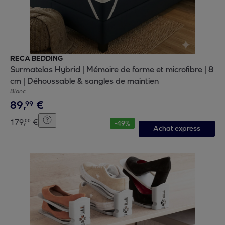
RECA BEDDING
Surmatelas Hybrid | Mémoire de forme et microfibre | 8
cm | Déhoussable & sangles de maintien
Blanc
89
,
€
99
179
,
€
00
-
49
%
Achat express