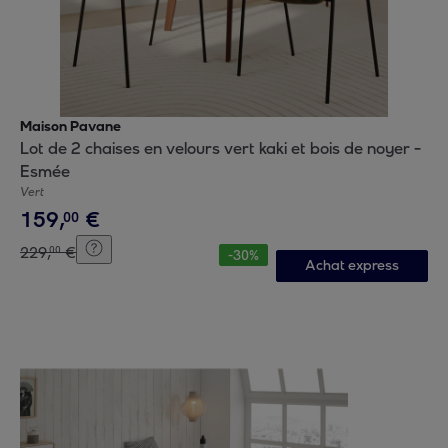
Maison Pavane
Lot de 2 chaises en velours vert kaki et bois de noyer -
Esmée
Vert
159
,
€
00
229
,
€
00
-
30
%
Achat express