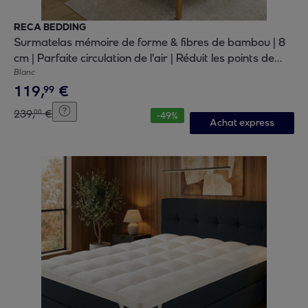
RECA BEDDING
Surmatelas mémoire de forme & fibres de bambou | 8
cm | Parfaite circulation de l'air | Réduit les points de
pression
Blanc
119
,
€
99
239
,
€
00
-
49
%
Achat express