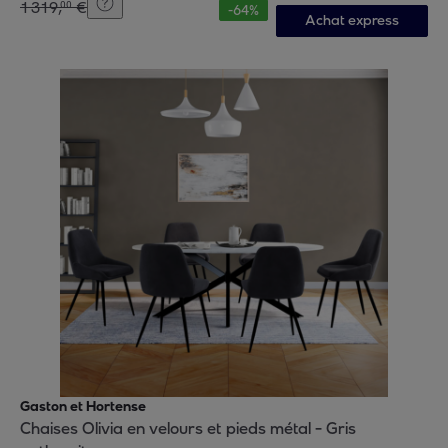
1
319
,
€
00
-
64
%
Achat express
Gaston et Hortense
Chaises Olivia en velours et pieds métal - Gris