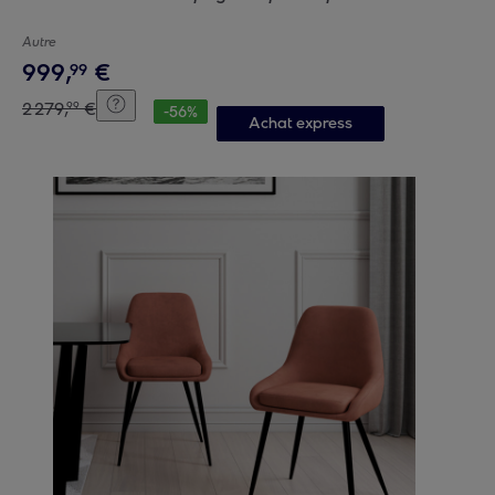
Autre
999
,
€
99
2
279
,
€
99
-
56
%
Achat express