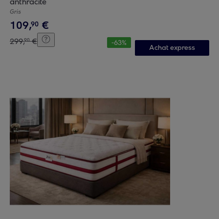
anthracite
Gris
109
,
€
90
299
,
€
90
-
63
%
Achat express