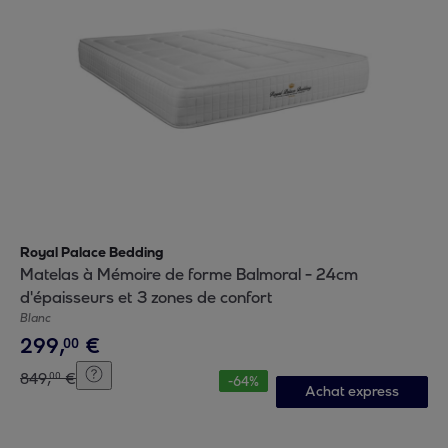
Royal Palace Bedding
Matelas à Mémoire de forme Balmoral - 24cm
d'épaisseurs et 3 zones de confort
Blanc
299
,
€
00
849
,
€
00
-
64
%
Achat express