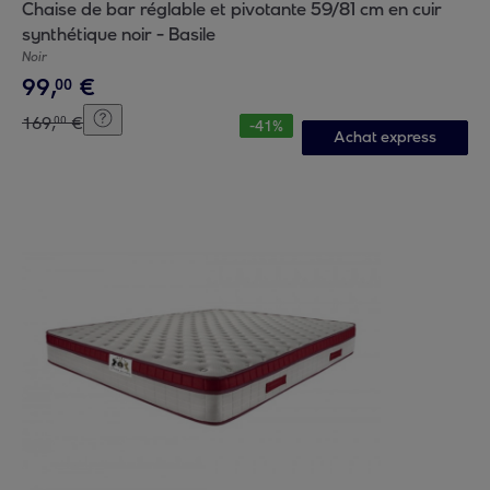
Chaise de bar réglable et pivotante 59/81 cm en cuir
synthétique noir - Basile
Noir
99
,
€
00
169
,
€
00
-
41
%
Achat express