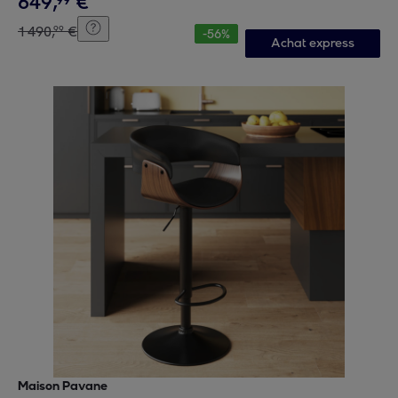
649
,
€
99
1
490
,
€
99
-
56
%
Achat express
Maison Pavane