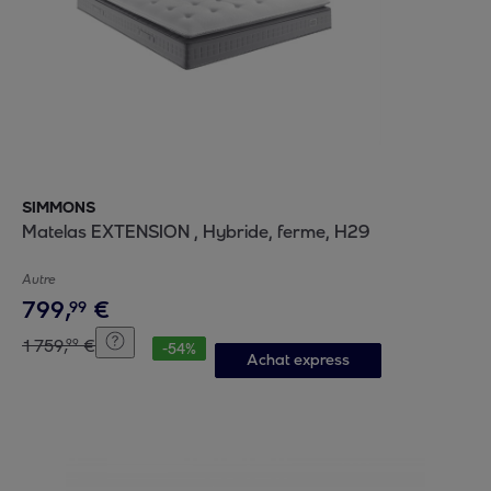
SIMMONS
Matelas EXTENSION , Hybride, ferme, H29
Autre
799
,
€
99
1
759
,
€
99
-
54
%
Achat express