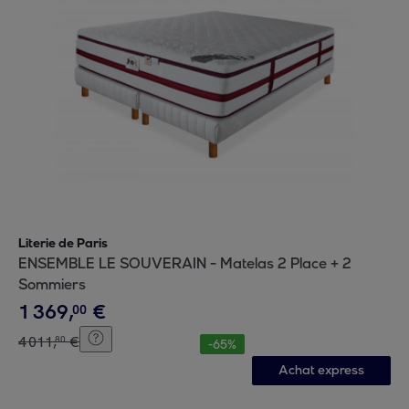
Literie de Paris
ENSEMBLE LE SOUVERAIN - Matelas 2 Place + 2
Sommiers
1
369
,
€
00
4
011
,
€
80
-
65
%
Achat express