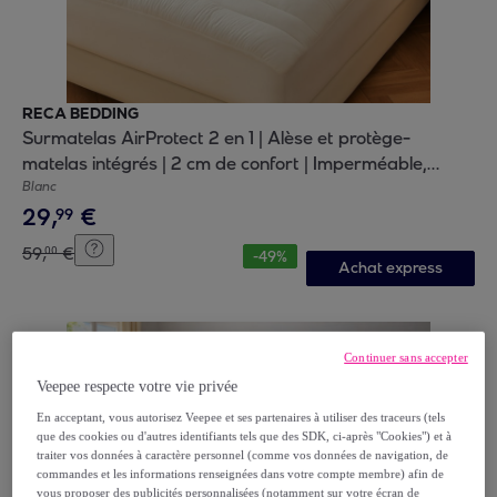
RECA BEDDING
Surmatelas AirProtect 2 en 1 | Alèse et protège-
matelas intégrés | 2 cm de confort | Imperméable,
moelleux, aéré, hypoallergénique
Blanc
29
,
€
99
59
,
€
00
-
49
%
Achat express
Continuer sans accepter
Veepee respecte votre vie privée
En acceptant, vous autorisez Veepee et ses partenaires à utiliser des traceurs (tels
que des cookies ou d'autres identifiants tels que des SDK, ci-après "Cookies") et à
traiter vos données à caractère personnel (comme vos données de navigation, de
commandes et les informations renseignées dans votre compte membre) afin de
vous proposer des publicités personnalisées (notamment sur votre écran de