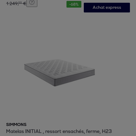
1
249
,
€
00
-
68
%
Achat express
SIMMONS
Matelas INITIAL , ressort ensachés, ferme, H23