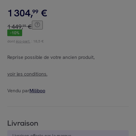
1
304
,
€
99
1
449
,
€
99
-
10
%
dont
éco-part.
: 18,5 €
Reprise possible de votre ancien produit
,
voir les conditions.
Vendu par
Miliboo
Livraison
Livraison offerte par la marque