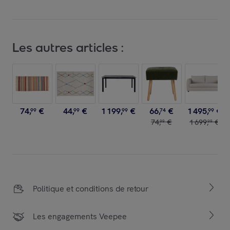
Les autres articles :
74
,
€
44
,
€
1
199
,
€
66
,
€
1
495
,
€
99
99
99
74
99
74
,
€
1
699
,
€
99
99
Politique et conditions de retour
Les engagements Veepee