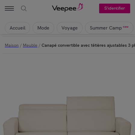
S'identifier
Accueil
Mode
Voyage
new
Summer Camp
Maison
/
Meuble
/
Canapé convertible avec têtières ajustables 3 p