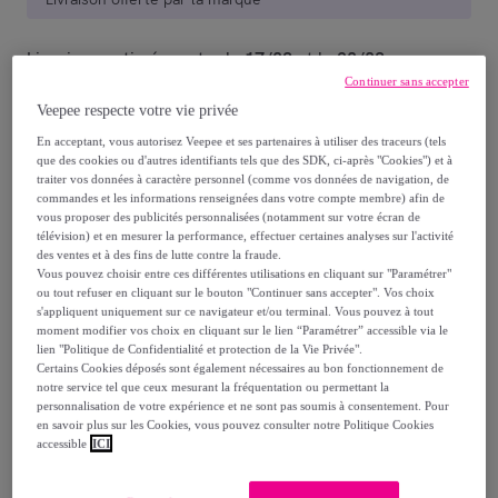
Livraison estimée: entre le
17/08
et le
20/08
Continuer sans accepter
Veepee respecte votre vie privée
Comment ça marche ?
En acceptant, vous autorisez Veepee et ses partenaires à utiliser des traceurs (tels
que des cookies ou d'autres identifiants tels que des SDK, ci-après "Cookies") et à
traiter vos données à caractère personnel (comme vos données de navigation, de
commandes et les informations renseignées dans votre compte membre) afin de
vous proposer des publicités personnalisées (notamment sur votre écran de
télévision) et en mesurer la performance, effectuer certaines analyses sur l'activité
Détails sur votre produit
des ventes et à des fins de lutte contre la fraude.
Vous pouvez choisir entre ces différentes utilisations en cliquant sur "Paramétrer"
ou tout refuser en cliquant sur le bouton "Continuer sans accepter". Vos choix
s'appliquent uniquement sur ce navigateur et/ou terminal. Vous pouvez à tout
moment modifier vos choix en cliquant sur le lien “Paramétrer” accessible via le
lien "Politique de Confidentialité et protection de la Vie Privée".
Le
canapé convertible GOYA
, un joli mélange de
Certains Cookies déposés sont également nécessaires au bon fonctionnement de
notre service tel que ceux mesurant la fréquentation ou permettant la
lignes scandinaves intemporelles et d'équipements
personnalisation de votre expérience et ne sont pas soumis à consentement. Pour
pensés pour notre confort !
en savoir plus sur les Cookies, vous pouvez consulter notre Politique Cookies
accessible
ICI
Ce
canapé 3 places
est revêtu d'un
tissu polyester