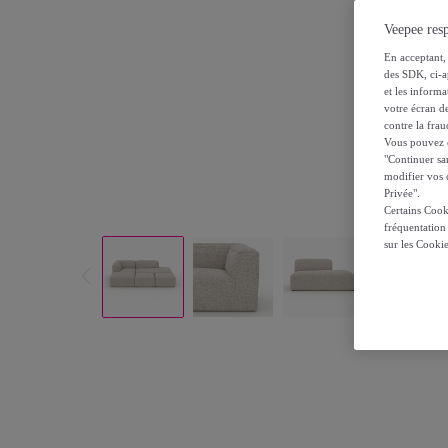
Veepee resp
En acceptant, 
des SDK, ci-a
et les inform
votre écran de
contre la frau
Vous pouvez ch
"Continuer sa
modifier vos c
Privée".
Certains Cook
fréquentation
sur les Cooki