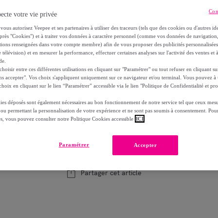
-
38
%
Con
ecte votre vie privée
dont
éco-part.
: 13,93 €
vous autorisez Veepee et ses partenaires à utiliser des traceurs (tels que des cookies ou d'autres ide
près "Cookies") et à traiter vos données à caractère personnel (comme vos données de navigati
Reprise possible de votre ancien produit
voi
,
ations renseignées dans votre compte membre) afin de vous proposer des publicités personnalisé
 télévision) et en mesurer la performance, effectuer certaines analyses sur l'activité des ventes et à
de.
oisir entre ces différentes utilisations en cliquant sur "Paramétrer" ou tout refuser en cliquant s
ns accepter". Vos choix s'appliquent uniquement sur ce navigateur et/ou terminal. Vous pouvez 
hoix en cliquant sur le lien “Paramétrer” accessible via le lien "Politique de Confidentialité et pro
Bientôt épuisé
Modèle :
Canapé d'angle gauche modulable, t
ies déposés sont également nécessaires au bon fonctionnement de notre service tel que ceux mesu
 ou permettant la personnalisation de votre expérience et ne sont pas soumis à consentement. Pour
es, vous pouvez consulter notre Politique Cookies accessible
ICI
1
Ajouter au panier
Paramétrer
Accepter
Vendu par
Maison Pavane
Partager cet article