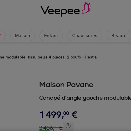
Maison
Enfant
Chaussures
Beauté
w
e modulable, tissu beige 4 places, 2 poufs - Hestia
Maison Pavane
Canapé d'angle gauche modulable, 
1
499
,
€
00
2
436
,
€
00