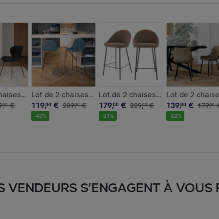
f et cannage - Antik
haises en velours noir - Mazzia
Lot de 2 chaises pour îlot central 65 cm en cuir synt
Lot de 2 chaises pour îlot central
Lot de 2 chaise
119
,
€
179
,
€
139
,
€
9
,
€
00
209
,
€
00
229
,
€
00
179
,
00
00
00
00
-
43
%
-
21
%
-
22
%
S VENDEURS S’ENGAGENT À VOUS FA