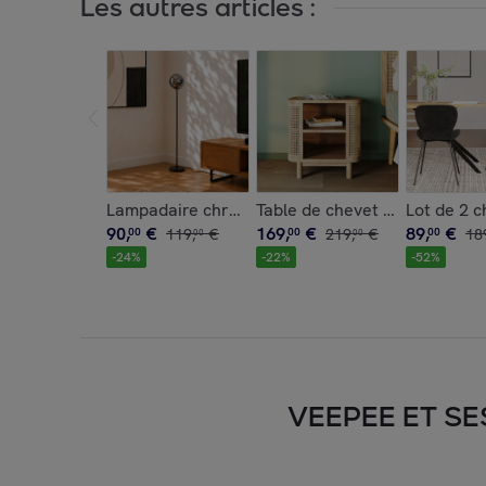
Les autres articles :
Table de chevet en bois massi
Lampadaire chrome en verre et métal - Brume
Lot de 2 c
90
,
€
169
,
€
89
,
€
00
119
,
€
00
219
,
€
00
18
00
00
-
24
%
-
22
%
-
52
%
VEEPEE ET SE