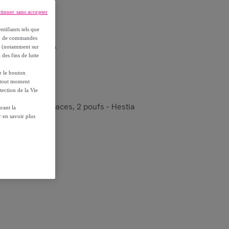
tinuer sans accepter
ntifiants tels que
on, de commandes
r les conditions.
es (notamment sur
 des fins de lutte
ur le bouton
à tout moment
tection de la Vie
issu beige 4 places, 2 poufs - Hestia
rant la
 en savoir plus