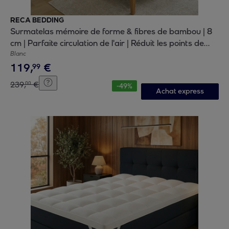
RECA BEDDING
Surmatelas mémoire de forme & fibres de bambou | 8
cm | Parfaite circulation de l'air | Réduit les points de
pression
Blanc
119
,
€
99
239
,
€
00
-
49
%
Achat express