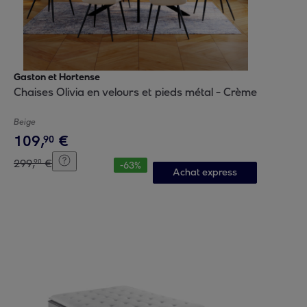
Gaston et Hortense
Chaises Olivia en velours et pieds métal - Crème
Beige
109
,
€
90
299
,
€
90
-
63
%
Achat express