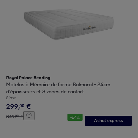
Royal Palace Bedding
Matelas à Mémoire de forme Balmoral - 24cm
d'épaisseurs et 3 zones de confort
Blanc
299
,
€
00
849
,
€
00
-
64
%
Achat express