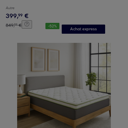
Autre
399
,
€
99
849
,
€
99
-
52
%
Achat express