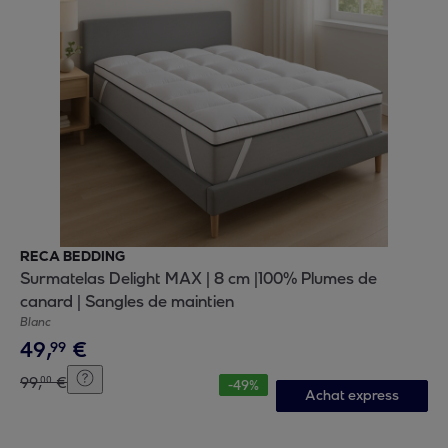
RECA BEDDING
Surmatelas Delight MAX | 8 cm |100% Plumes de
canard | Sangles de maintien
Blanc
49
,
€
99
99
,
€
00
-
49
%
Achat express