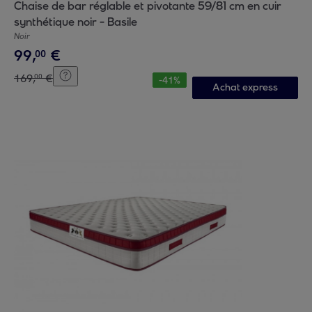
Chaise de bar réglable et pivotante 59/81 cm en cuir
synthétique noir - Basile
Noir
99
,
€
00
169
,
€
00
-
41
%
Achat express