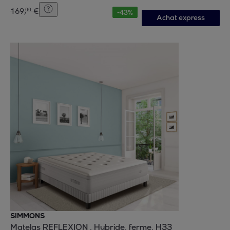
169
,
€
00
-
43
%
Achat express
SIMMONS
Matelas REFLEXION , Hybride, ferme, H33