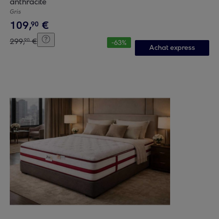
anthracite
Gris
109
,
€
90
299
,
€
90
-
63
%
Achat express