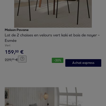
Maison Pavane
Lot de 2 chaises en velours vert kaki et bois de noyer -
Esmée
Vert
159
,
€
00
229
,
€
00
-
30
%
Achat express