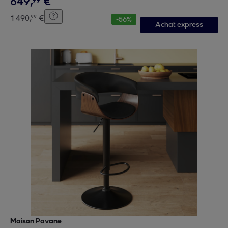
649
,
€
99
1
490
,
€
99
-
56
%
Achat express
Maison Pavane