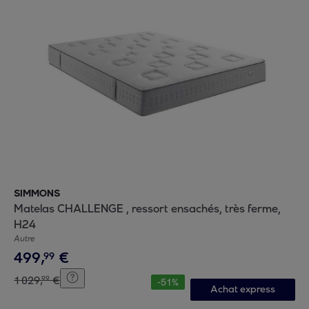
SIMMONS
Matelas CHALLENGE , ressort ensachés, très ferme,
H24
Autre
499
,
€
99
1
029
,
€
99
-
51
%
Achat express