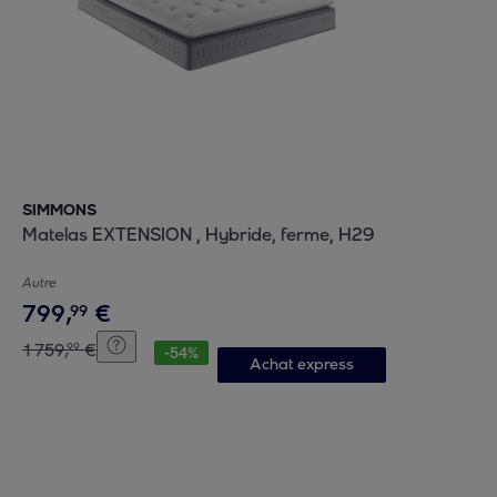
SIMMONS
Matelas EXTENSION , Hybride, ferme, H29
Autre
799
,
€
99
1
759
,
€
99
-
54
%
Achat express