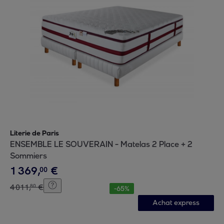
Literie de Paris
ENSEMBLE LE SOUVERAIN - Matelas 2 Place + 2
Sommiers
1
369
,
€
00
4
011
,
€
80
-
65
%
Achat express