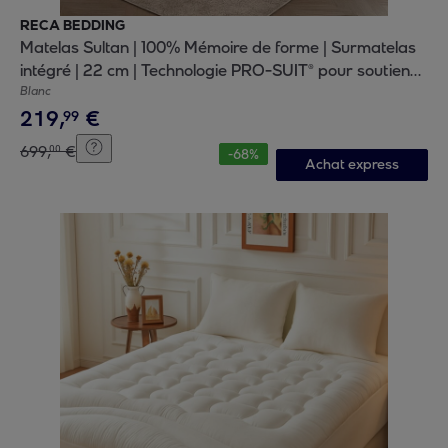
RECA BEDDING
Matelas Sultan | 100% Mémoire de forme | Surmatelas
intégré | 22 cm | Technologie PRO-SUIT® pour soutien
progressif
Blanc
219
,
€
99
699
,
€
00
-
68
%
Achat express