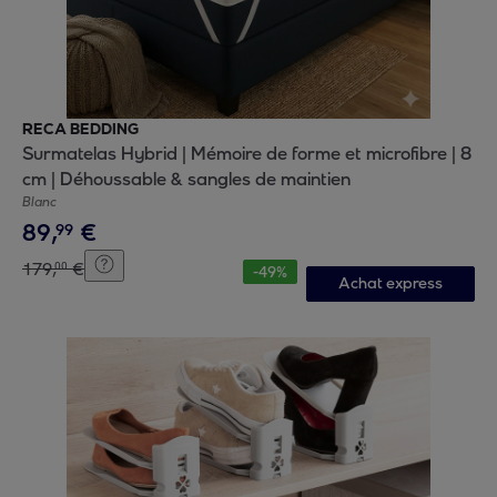
RECA BEDDING
Surmatelas Hybrid | Mémoire de forme et microfibre | 8
cm | Déhoussable & sangles de maintien
Blanc
89
,
€
99
179
,
€
00
-
49
%
Achat express