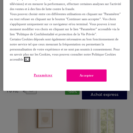
télévision) et en mesurer la performance, effectuer certaines analyses sur l'activité
des ventes et à des fins de lutte contre la fraude.
Vous pouvez choisir entre ces différentes utilisations en cliquant sur "Paramétrer"
ou tout refuser en cliquant sur le bouton "Continuer sans accepter". Vos choix
s'appliquent uniquement sur ce navigateur et/ou terminal. Vous pouvez à tout
moment modifier vos choix en cliquant sur le lien “Paramétrer” accessible via le
lien "Politique de Confidentialité et protection de la Vie Privée".
Certains Cookies déposés sont également nécessaires au bon fonctionnement de
notre service tel que ceux mesurant la fréquentation ou permettant la
personnalisation de votre expérience et ne sont pas soumis à consentement. Pour
Bellecour
en savoir plus sur les Cookies, vous pouvez consulter notre Politique Cookies
Matelas Copenhague, Soutien Ferme, 24 cm, Mémoire
accessible
ICI
de Forme & mousse Supersoft
Blanc
Paramétrer
Accepter
439
,
€
99
1
018
,
€
99
-
56
%
Achat express