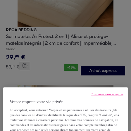
RECA BEDDING
Surmatelas AirProtect 2 en 1 | Alèse et protège-
matelas intégrés | 2 cm de confort | Imperméable,
moelleux, aéré, hypoallergénique
Blanc
29
,
€
99
59
,
€
00
-
49
%
Achat express
Continuer sans accepter
Veepee respecte votre vie privée
En acceptant, vous autorisez Veepee et ses partenaires à utiliser des traceurs (tels
que des cookies ou d'autres identifiants tels que des SDK, ci-après "Cookies") et à
traiter vos données à caractère personnel (comme vos données de navigation, de
commandes et les informations renseignées dans votre compte membre) afin de
vous proposer des publicités personnalisées (notamment sur votre écran de