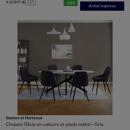
1
319
,
€
00
-
64
%
Achat express
Gaston et Hortense
Chaises Olivia en velours et pieds métal - Gris