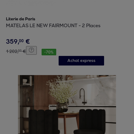
Literie de Paris
MATELAS LE NEW FAIRMOUNT - 2 Places
359
,
€
00
1
202
,
€
00
-
70
%
Achat express