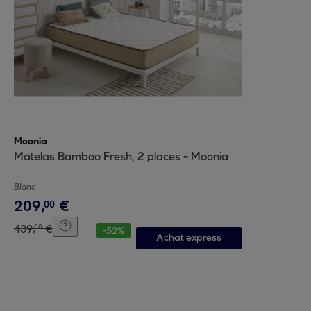
Moonia
Matelas Bamboo Fresh, 2 places - Moonia
Blanc
209
,
€
00
439
,
€
00
-
52
%
Achat express