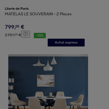
Literie de Paris
MATELAS LE SOUVERAIN - 2 Places
799
,
€
00
2
701
,
€
00
-
70
%
Achat express