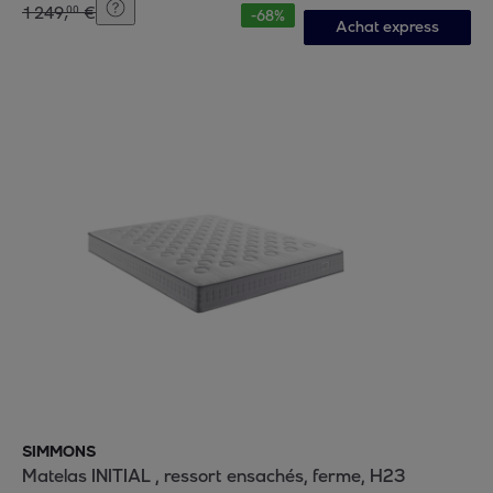
1
249
,
€
00
-
68
%
Achat express
SIMMONS
Matelas INITIAL , ressort ensachés, ferme, H23