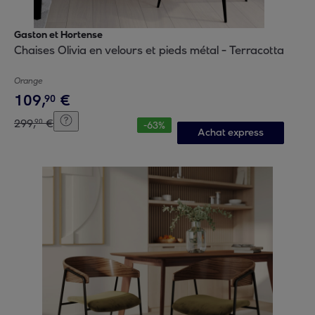
Gaston et Hortense
Chaises Olivia en velours et pieds métal - Terracotta
Orange
109
,
€
90
299
,
€
90
-
63
%
Achat express