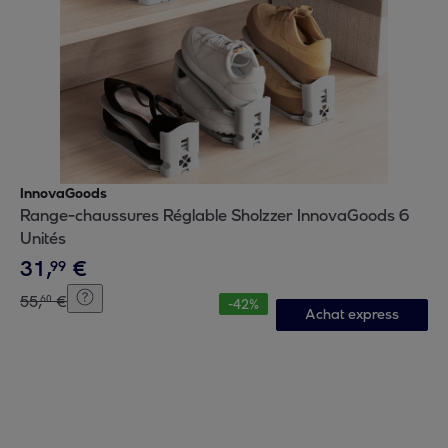
InnovaGoods
Range-chaussures Réglable Sholzzer InnovaGoods 6
Unités
31
,
€
99
55
,
€
60
-
42
%
Achat express