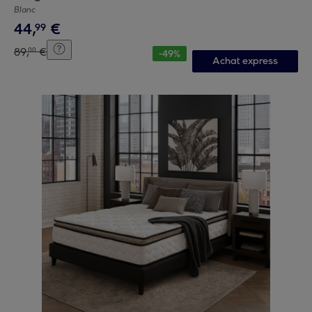
Blanc
44
,
€
99
89
,
€
00
-
49
%
Achat express