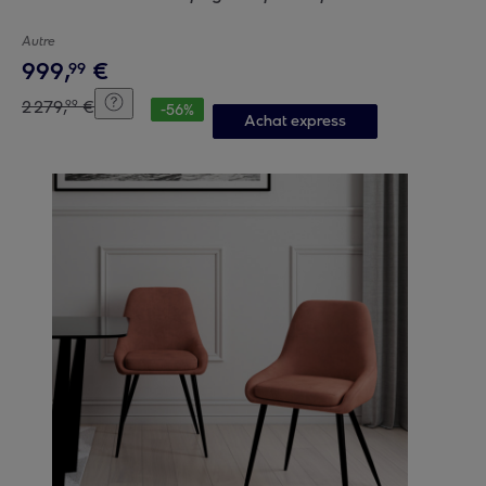
Autre
999
,
€
99
2
279
,
€
99
-
56
%
Achat express