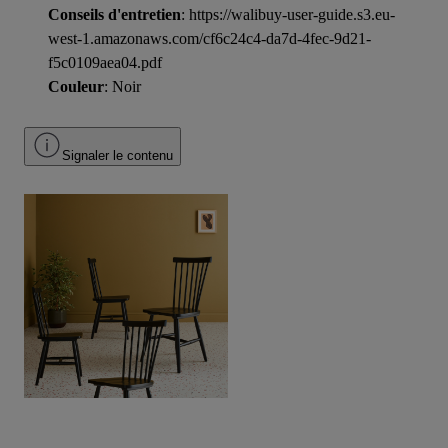
Conseils d'entretien
: https://walibuy-user-guide.s3.eu-
west-1.amazonaws.com/cf6c24c4-da7d-4fec-9d21-
f5c0109aea04.pdf
Couleur
: Noir
Signaler le contenu