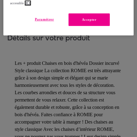
Comment ça marche ?
accessible
ICI
Paramétrer
Accepter
Détails sur votre produit
Les + produit Chaises en bois d'hévéa Dossier incurvé
Style classique La collection ROMIE est très attrayante
grâce à son design simple et élégant qui se marie
harmonieusement avec tous les styles de décoration.
Les courbes arrondies et douces de sa structure vous
permettent de vous relaxer. Cette collection est
également durable et robuste, grâce à sa conception en
bois d'hévéa. Faites confiance à ROMIE pour
accompagner votre table à manger ! Des chaises au
style classique Avec les chaises d’intérieur ROMIE,
vous ne pourrez pas vous tromper ! Leur design simple