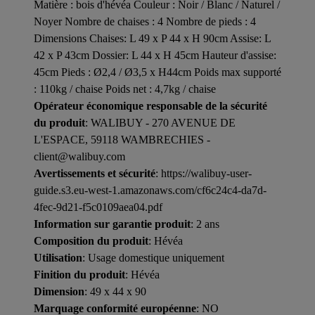
Matière : bois d'hévéa Couleur : Noir / Blanc / Naturel /
Noyer Nombre de chaises : 4 Nombre de pieds : 4
Dimensions Chaises: L 49 x P 44 x H 90cm Assise: L
42 x P 43cm Dossier: L 44 x H 45cm Hauteur d'assise:
45cm Pieds : Ø2,4 / Ø3,5 x H44cm Poids max supporté
: 110kg / chaise Poids net : 4,7kg / chaise
Opérateur économique responsable de la sécurité
du produit
: WALIBUY - 270 AVENUE DE
L'ESPACE, 59118 WAMBRECHIES -
client@walibuy.com
Avertissements et sécurité
: https://walibuy-user-
guide.s3.eu-west-1.amazonaws.com/cf6c24c4-da7d-
4fec-9d21-f5c0109aea04.pdf
Information sur garantie produit
: 2 ans
Composition du produit
: Hévéa
Utilisation
: Usage domestique uniquement
Finition du produit
: Hévéa
Dimension
: 49 x 44 x 90
Marquage conformité européenne
: NO