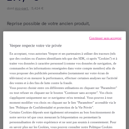
dont
éco-part.
: 5,424 €
Reprise possible de votre ancien produit
,
voir les conditions.
Continuer sans accepter
Veepee respecte votre vie privée
En acceptant, vous autorisez Veepee et ses partenaires à utiliser des traceurs (tels
Vendu par
sweeek
que des cookies ou d'autres identifiants tels que des SDK, ci-après "Cookies") et à
traiter vos données à caractère personnel (comme vos données de navigation, de
commandes et les informations renseignées dans votre compte membre) afin de
vous proposer des publicités personnalisées (notamment sur votre écran de
télévision) et en mesurer la performance, effectuer certaines analyses sur l'activité
des ventes et à des fins de lutte contre la fraude.
Livraison
Vous pouvez choisir entre ces différentes utilisations en cliquant sur "Paramétrer"
ou tout refuser en cliquant sur le bouton "Continuer sans accepter". Vos choix
Livraison offerte par la marque
s'appliquent uniquement sur ce navigateur et/ou terminal. Vous pouvez à tout
moment modifier vos choix en cliquant sur le lien “Paramétrer” accessible via le
lien "Politique de Confidentialité et protection de la Vie Privée".
Livraison estimée: entre le
21/08
et le
24/08
Certains Cookies déposés sont également nécessaires au bon fonctionnement de
notre service tel que ceux mesurant la fréquentation ou permettant la
personnalisation de votre expérience et ne sont pas soumis à consentement. Pour
en savoir plus sur les Cookies, vous pouvez consulter notre Politique Cookies