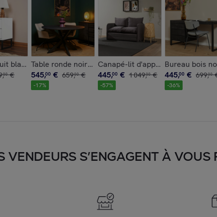
RURO
e - gris clair, H. 40 cm SALTA
uit blanche effet laque - 2 tiroirs, 1 niche JENA
Table ronde noire en bois de manguier Ø150 cm ALV
Canapé-lit d'appoint en tissu gri
Bureau bois no
545
,
€
445
,
€
445
,
€
9
,
€
00
659
,
€
00
1
049
,
€
00
699
,
00
00
00
00
-
17
%
-
57
%
-
36
%
S VENDEURS S’ENGAGENT À VOUS FA