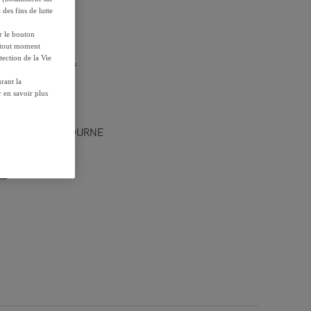
 des fins de lutte
ur le bouton
à tout moment
tection de la Vie
r les conditions.
rant la
 en savoir plus
(lot de 2) MELBOURNE