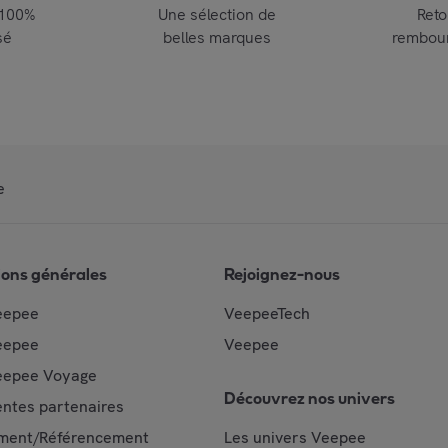
 100%
Une sélection de
Reto
sé
belles marques
rembou
e
ions générales
Rejoignez-nous
eepee
VeepeeTech
eepee
Veepee
epee Voyage
Découvrez nos univers
ntes partenaires
ment/Référencement
Les univers Veepee