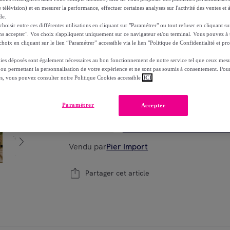
-
31
%
 télévision) et en mesurer la performance, effectuer certaines analyses sur l'activité des ventes et à
de.
dont
éco-part.
: 1,82 €
oisir entre ces différentes utilisations en cliquant sur "Paramétrer" ou tout refuser en cliquant s
ns accepter". Vos choix s'appliquent uniquement sur ce navigateur et/ou terminal. Vous pouvez 
hoix en cliquant sur le lien “Paramétrer” accessible via le lien "Politique de Confidentialité et pro
Reprise possible de votre ancien produit
voi
,
ies déposés sont également nécessaires au bon fonctionnement de notre service tel que ceux mesu
 ou permettant la personnalisation de votre expérience et ne sont pas soumis à consentement. Pour
es, vous pouvez consulter notre Politique Cookies accessible
ICI
Modèle :
Chaise en velours piqué moutarde 
Paramétrer
Accepter
1
Ajouter au panier
Vendu par
Pier Import
Partager cet article