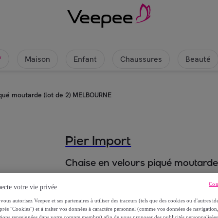
Maison
Enfant
Chaussures
Beauté
w
iqué moutarde (lot de 2) MELBOURNE
Pier Import
Chaise en velours piqué moutard
239
,
€
Con
00
ecte votre vie privée
vous autorisez Veepee et ses partenaires à utiliser des traceurs (tels que des cookies ou d'autres ide
près "Cookies") et à traiter vos données à caractère personnel (comme vos données de navigati
349
,
€
00
ations renseignées dans votre compte membre) afin de vous proposer des publicités personnalisé