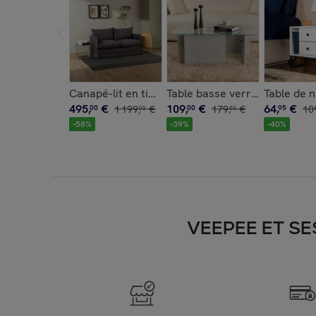
Canapé-lit en tissu gris, 2 personnes 140 cm O
Table basse verre déstructuré
Table de n
495
,
€
109
,
€
64
,
€
00
1
199
,
€
00
179
,
€
95
10
00
00
-
58
%
-
39
%
-
40
%
VEEPEE ET SE