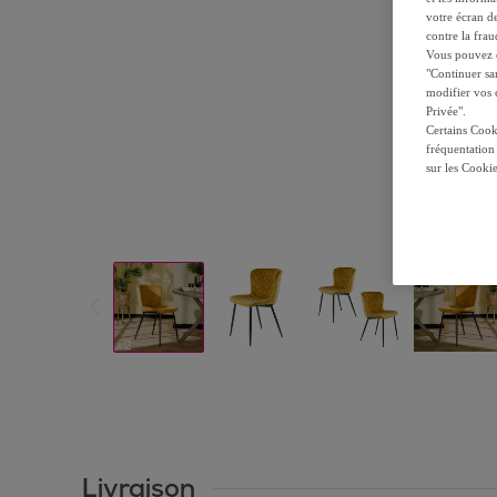
votre écran de
contre la frau
Vous pouvez ch
"Continuer sa
modifier vos c
Privée".
Certains Cook
fréquentation
sur les Cooki
Livraison