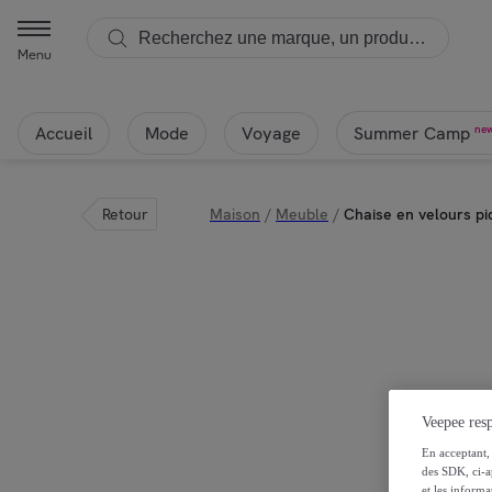
Menu
Accueil
Mode
Voyage
ne
Summer Camp
Retour
Maison
/
Meuble
/
Chaise en velours p
Veepee resp
En acceptant, 
des SDK, ci-a
et les inform