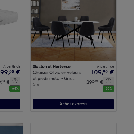
À partir de
Gaston et Hortense
À partir de
299
,
€
109
,
€
00
90
Chaises Olivia en velours
et pieds métal - Gris
9
,
€
299
,
€
00
90
anthracite
Gris
-
64
%
-
63
%
Achat express