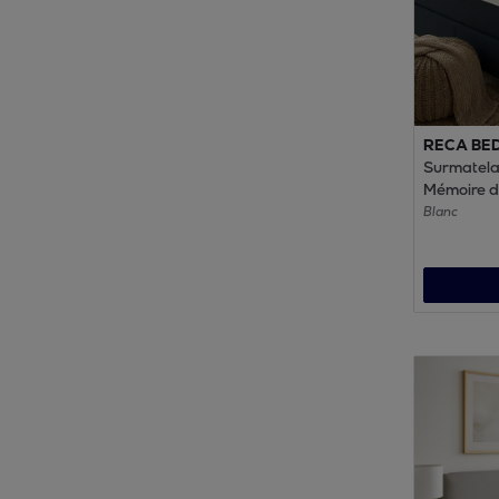
RECA BE
Surmatela
Mémoire d
microfibre 
Blanc
Déhoussab
de mainti