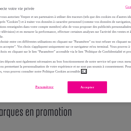
Con
ecte votre vie privée
vous autorisez Veepee et ses partenaires à utiliser des traceurs (tels que des cookies ou d'autres ide
près "Cookies") et à traiter vos données à caractère personnel (comme vos données de navigati
ations renseignées dans votre compte membre) afin de vous proposer des publicités personnalisé
 télévision) et en mesurer la performance, effectuer certaines analyses sur l'activité des ventes et à
de.
oisir entre ces différentes utilisations en cliquant sur "Paramétrer" ou tout refuser en cliquant s
ns accepter". Vos choix s'appliquent uniquement sur ce navigateur et/ou terminal. Vous pouvez 
hoix en cliquant sur le lien “Paramétrer” accessible via le lien "Politique de Confidentialité et pro
ies déposés sont également nécessaires au bon fonctionnement de notre service tel que ceux mesu
 ou permettant la personnalisation de votre expérience et ne sont pas soumis à consentement. Pour
es, vous pouvez consulter notre Politique Cookies accessible
ICI
Paramétrer
Accepter
 marques en promotion