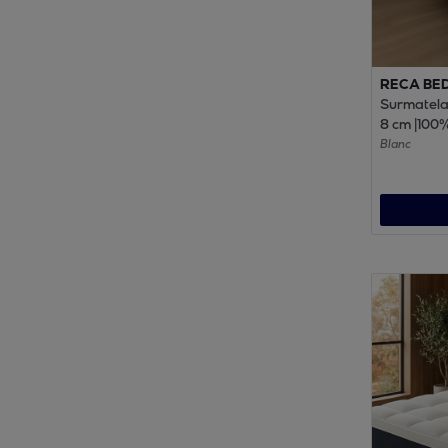
RECA BE
Surmatela
8 cm |100
canard | S
Blanc
maintien