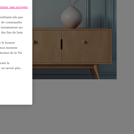
tinuer sans accepter
ntifiants tels que
on, de commandes
es (notamment sur
 des fins de lutte
ur le bouton
à tout moment
tection de la Vie
rant la
 en savoir plus