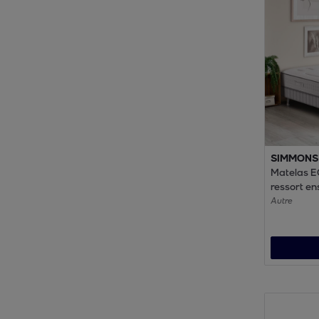
SIMMONS
Matelas E
ressort en
ferme, H2
Autre