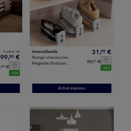
31
,
€
99
À partir de
InnovaGoods
799
,
€
00
Range-chaussures
55
,
€
60
Réglable Sholzzer
1
,
€
00
-
42
%
InnovaGoods 6 Unités
-
70
%
Achat express