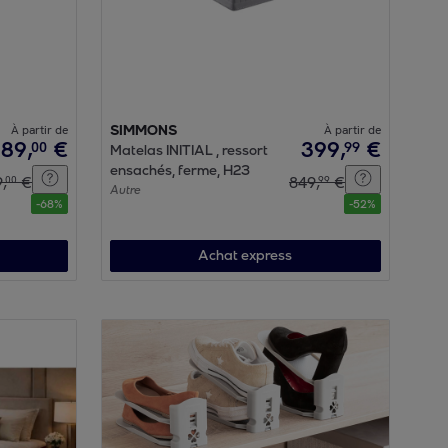
À partir de
SIMMONS
À partir de
389
,
€
399
,
€
00
99
Matelas INITIAL , ressort
ensachés, ferme, H23
9
,
€
849
,
€
00
99
Autre
-
68
%
-
52
%
Achat express