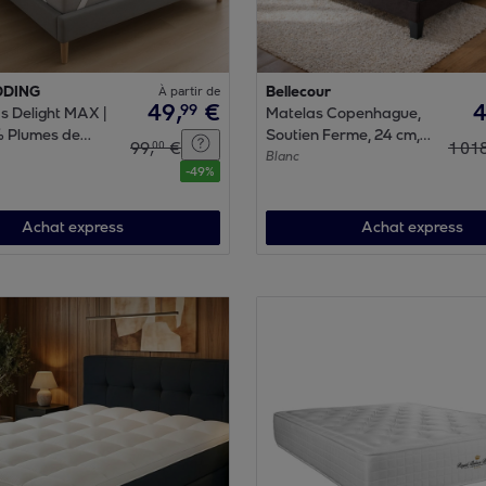
DDING
À partir de
Bellecour
49
,
€
99
s Delight MAX |
Matelas Copenhague,
% Plumes de
Soutien Ferme, 24 cm,
99
,
€
1
01
00
angles de
Mémoire de Forme &
Blanc
-
49
%
mousse Supersoft
Achat express
Achat express