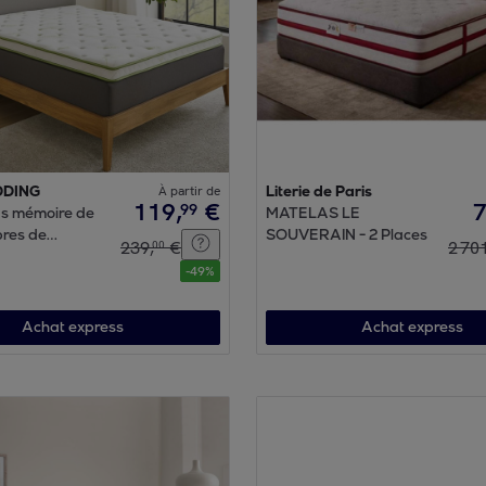
DDING
À partir de
Literie de Paris
119
,
€
99
s mémoire de
MATELAS LE
bres de
SOUVERAIN - 2 Places
239
,
€
2
70
00
 cm | Parfaite
-
49
%
de l'air |
 points de
Achat express
Achat express