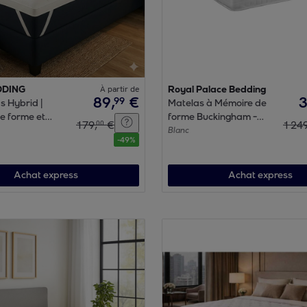
DDING
À partir de
Royal Palace Bedding
89
,
€
99
s Hybrid |
Matelas à Mémoire de
e forme et
forme Buckingham -
179
,
€
1
24
00
| 8 cm |
30cm d'épaisseurs et 7
Blanc
-
49
%
le & sangles
zones de confort
en
Achat express
Achat express