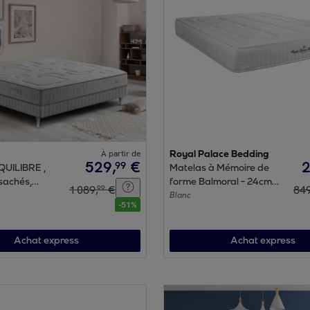
À partir de
Royal Palace Bedding
529
,
€
99
QUILIBRE ,
Matelas à Mémoire de
sachés,
forme Balmoral - 24cm
1
089
,
€
84
99
5
d'épaisseurs et 3 zones
Blanc
-
51
%
de confort
Achat express
Achat express