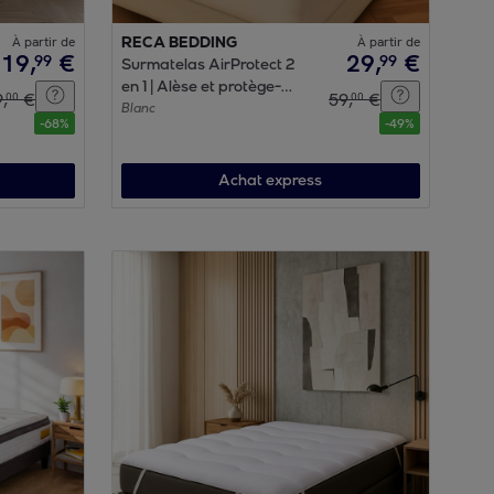
À partir de
RECA BEDDING
À partir de
219
,
€
29
,
€
99
99
Surmatelas AirProtect 2
en 1 | Alèse et protège-
9
,
€
59
,
€
00
00
matelas intégrés | 2 cm de
Blanc
-
68
%
-
49
%
confort | Imperméable,
moelleux, aéré,
hypoallergénique
Achat express