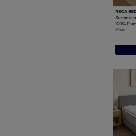
RECA BE
Surmatelas
100% Plum
Sangles d
Blanc