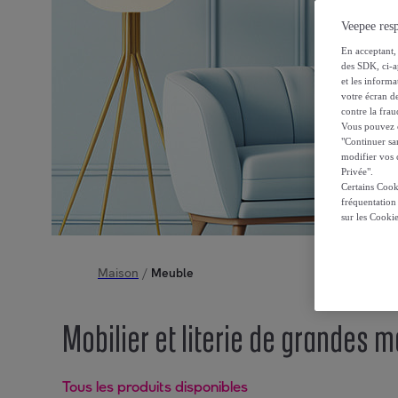
Veepee resp
En acceptant, 
des SDK, ci-a
et les inform
votre écran de
contre la frau
Vous pouvez ch
"Continuer sa
modifier vos c
Privée".
Certains Cook
fréquentation
sur les Cooki
Maison
/
Meuble
Mobilier et literie de grandes
Tous les produits disponibles