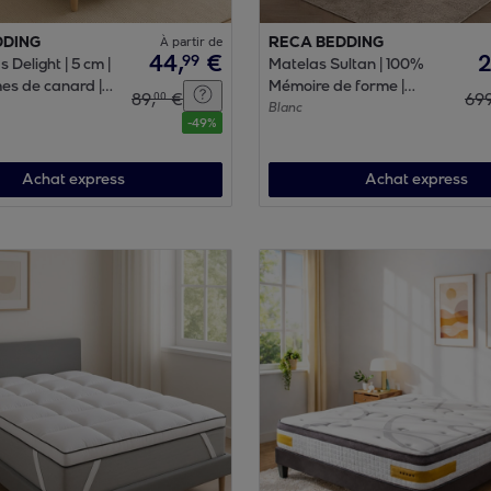
DDING
À partir de
RECA BEDDING
44
,
€
99
 Delight | 5 cm |
Matelas Sultan | 100%
es de canard |
Mémoire de forme |
89
,
€
69
00
e maintien
Surmatelas intégré | 22
Blanc
-
49
%
cm | Technologie PRO-
SUIT® pour soutien
progressif
Achat express
Achat express