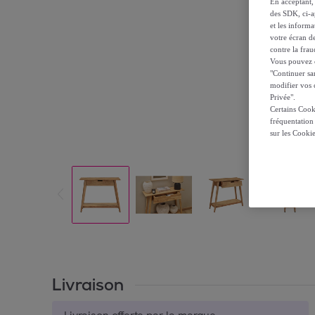
En acceptant, 
des SDK, ci-a
et les inform
votre écran de
contre la frau
Vous pouvez ch
"Continuer sa
modifier vos c
Privée".
Certains Cook
fréquentation
sur les Cooki
Livraison