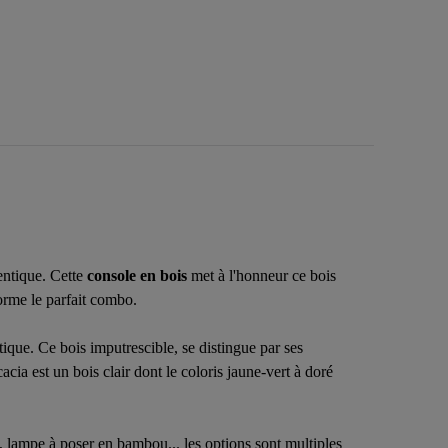
entique. Cette
console en bois
met à l'honneur ce bois
orme le parfait combo.
tique. Ce bois imputrescible, se distingue par ses
acia est un bois clair dont le coloris jaune-vert à doré
, lampe à poser en bambou... les options sont multiples