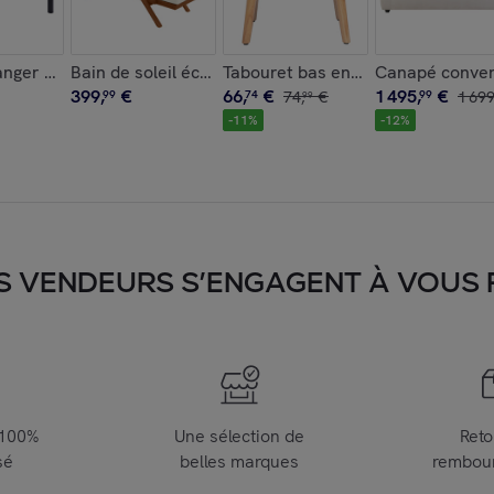
0 x 120 cm SUPLA
losanges 60 x 120 cm LIO
anger extensible en céramique noire et métal L180-240 cm C
Bain de soleil écru et bois massif MALAGA
Tabouret bas en tissu effet velou
Canapé convert
399
,
€
66
,
€
1
495
,
€
99
74
74
,
€
99
1
69
99
-
11
%
-
12
%
S VENDEURS S’ENGAGENT À VOUS FA
 100%
Une sélection de
Reto
sé
belles marques
rembou