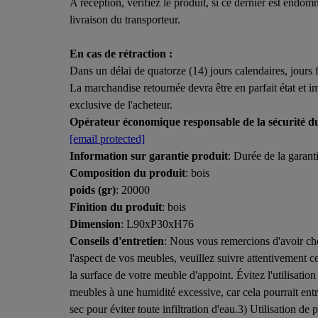
A réception, vérifiez le produit, si ce dernier est endom
livraison du transporteur.
En cas de rétraction :
Dans un délai de quatorze (14) jours calendaires, jours
La marchandise retournée devra être en parfait état et 
exclusive de l'acheteur.
Opérateur économique responsable de la sécurité d
[email protected]
Information sur garantie produit
: Durée de la garanti
Composition du produit
: bois
poids (gr)
: 20000
Finition du produit
: bois
Dimension
: L90xP30xH76
Conseils d'entretien
: Nous vous remercions d'avoir choi
l'aspect de vos meubles, veuillez suivre attentivement ce
la surface de votre meuble d'appoint. Évitez l'utilisati
meubles à une humidité excessive, car cela pourrait en
sec pour éviter toute infiltration d'eau.3) Utilisation d