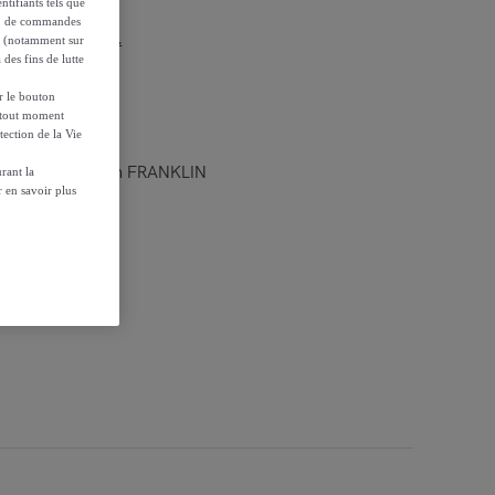
ntifiants tels que
on, de commandes
r les conditions.
es (notamment sur
 des fins de lutte
ur le bouton
à tout moment
tection de la Vie
ois massif L90 cm FRANKLIN
rant la
 en savoir plus