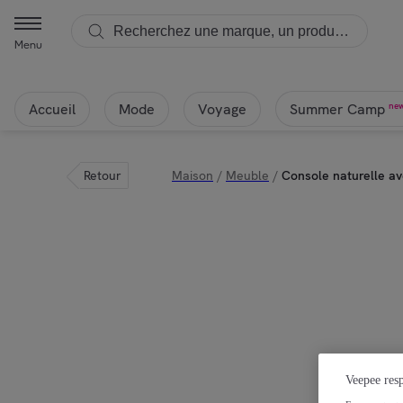
Menu
Accueil
Mode
Voyage
ne
Summer Camp
Retour
Maison
/
Meuble
/
Console naturelle av
Veepee resp