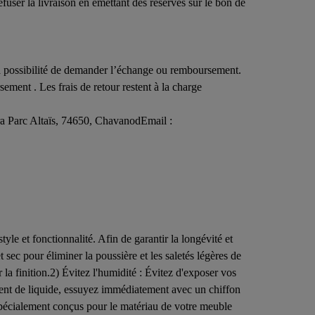
fuser la livraison en émettant des réserves sur le bon de
 la possibilité de demander l’échange ou remboursement.
ment . Les frais de retour restent à la charge
ra Parc Altaïs, 74650, ChavanodEmail :
le et fonctionnalité. Afin de garantir la longévité et
 sec pour éliminer la poussière et les saletés légères de
la finition.2) Évitez l'humidité : Évitez d'exposer vos
ent de liquide, essuyez immédiatement avec un chiffon
fs spécialement conçus pour le matériau de votre meuble