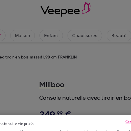
Maison
Enfant
Chaussures
Beauté
w
ec tiroir en bois massif L90 cm FRANKLIN
Miliboo
Console naturelle avec tiroir en 
349
,
€
99
Con
ecte votre vie privée
dont
éco-part.
: 1,3 €