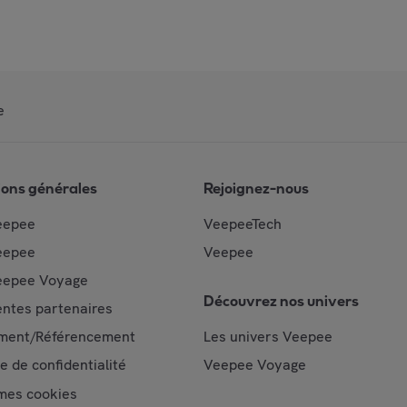
e
ions générales
Rejoignez-nous
eepee
VeepeeTech
eepee
Veepee
epee Voyage
Découvrez nos univers
ntes partenaires
ment/Référencement
Les univers Veepee
ue de confidentialité
Veepee Voyage
mes cookies