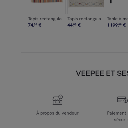
Tapis rectangulaire rayé multicolore en coton 6
Tapis rectangulaire à motifs 
Table à m
74
,
€
44
,
€
1
199
,
€
99
99
99
VEEPEE ET SE
À propos du vendeur
Paiement
sécuri