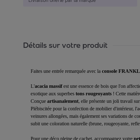
Livraison offerte par la marque
Détails sur votre produit
Faites une entrée remarquée avec la
console FRANKL
L'
acacia massif
est une essence de bois que l'on affect
exotique aux superbes
tons rougeoyants
! Cette matièr
Conçue
artisanalement
, elle présente un joli travail s
Plébiscitée pour la confection de mobilier d'intérieur, l
veinures allongées, mais également ses variations de coul
subit une coloration naturelle (brune, rougeoyante, reflet
Pour une déco pleine de cachet, accompagnez votre
pet