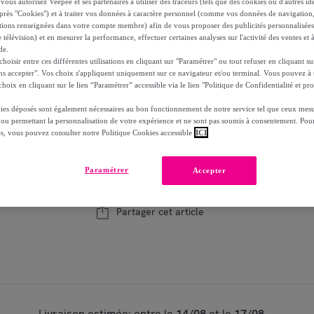
vous autorisez Veepee et ses partenaires à utiliser des traceurs (tels que des cookies ou d'autres ide
près "Cookies") et à traiter vos données à caractère personnel (comme vos données de navigati
Reprise possible de votre ancien produit
voi
,
ations renseignées dans votre compte membre) afin de vous proposer des publicités personnalisé
 télévision) et en mesurer la performance, effectuer certaines analyses sur l'activité des ventes et à
de.
oisir entre ces différentes utilisations en cliquant sur "Paramétrer" ou tout refuser en cliquant s
ns accepter". Vos choix s'appliquent uniquement sur ce navigateur et/ou terminal. Vous pouvez 
hoix en cliquant sur le lien “Paramétrer” accessible via le lien "Politique de Confidentialité et pro
Bientôt épuisé
Modèle :
Console naturelle avec tiroir en b
ies déposés sont également nécessaires au bon fonctionnement de notre service tel que ceux mesu
 ou permettant la personnalisation de votre expérience et ne sont pas soumis à consentement. Pour
es, vous pouvez consulter notre Politique Cookies accessible
ICI
1
Ajouter au panier
Paramétrer
Accepter
Vendu par
Miliboo
Partager cet article
Livraison estimée: entre le
14/08
et le
17/08