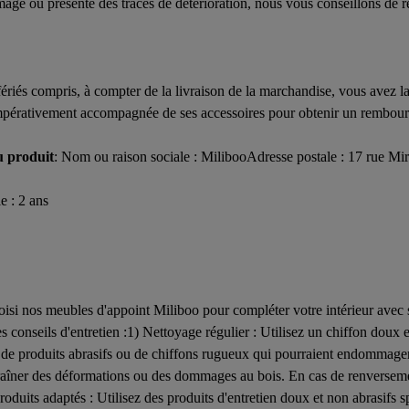
magé ou présente des traces de détérioration, nous vous conseillons de re
 fériés compris, à compter de la livraison de la marchandise, vous avez
impérativement accompagnée de ses accessoires pour obtenir un rembourse
u produit
: Nom ou raison sociale : MilibooAdresse postale : 17 rue Mi
e : 2 ans
si nos meubles d'appoint Miliboo pour compléter votre intérieur avec sty
s conseils d'entretien :1) Nettoyage régulier : Utilisez un chiffon doux et
on de produits abrasifs ou de chiffons rugueux qui pourraient endommager 
traîner des déformations ou des dommages au bois. En cas de renversem
e produits adaptés : Utilisez des produits d'entretien doux et non abrasi