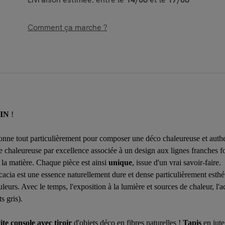
Comment ça marche ?
IN
!
ionne tout particulièrement pour composer une déco chaleureuse et auth
e chaleureuse par excellence associée à un design aux lignes franches f
ur la matière. Chaque pièce est ainsi
unique
, issue d'un vrai savoir-faire.
'acacia est une essence naturellement dure et dense particulièrement esthé
eurs. Avec le temps, l'exposition à la lumière et sources de chaleur, l'ac
s gris).
ite console avec tiroir
d'objets déco en fibres naturelles !
Tapis
en jute